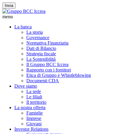
Invia
menu
La banca
La storia
Governance
Normativa Finanziaria
Dati di Bilancio
Strategia fiscale
La Sostenibilità
Il Gruppo BCC Iccrea
Rapporto con i fornitori
Etica di Gruppo e Whistleblowing
Documenti CDA
Dove siamo
La sede
Le filiali
Il territorio
La nostra offerta
Famiglie
Imprese
Giovani
Investor Relations