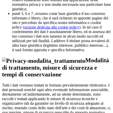
normativa privacy e non risulta necessaria una particolare base
giuridica;
punti 5, 6 e 7, avranno come base giuridica il tuo consenso
informato e libero, che ti sarà richiesto in apposite pagine del
sito e preceduto da specifica nostra informativa o cookie
policy (
sezione dedicata alla cookie policy
). In tal caso il
conferimento dei dati è assolutamente libero, ed in assenza del
tuo consenso i dati non saranno in alcun modo raccolti ed
utilizzati per tali finalità. Laddove il titolare possa avvalersi di
altra base giuridica (legittimo interesse, pubblico interesse...),
ti sarà fornita apposita e specifica Informativa.
Modalità
di trattamento, misure di sicurezza e
tempi di conservazione
Tutti i dati verranno trattati in formato prevalentemente elettronico. I
dati personali nonché ogni altra eventuale informazione associabile,
direttamente od indirettamente, ad un utente determinato, sono
raccolti e trattati applicando le misure di sicurezza tecniche e
organizzative tali da garantire un livello di sicurezza adeguato al
rischio, tenendo conto dello stato dell'arte e dei costi di attuazione, o,
ove previste, misure di sicurezza prescritte da apposita normativa