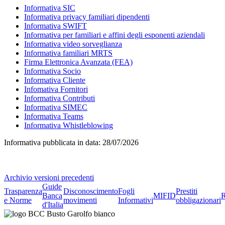
Informativa SIC
Informativa privacy familiari dipendenti
Informativa SWIFT
Informativa per familiari e affini degli esponenti aziendali
Informativa video sorveglianza
Informativa familiari MRTS
Firma Elettronica Avanzata (FEA)
Informativa Socio
Informativa Cliente
Infomativa Fornitori
Informativa Contributi
Informativa SIMEC
Informativa Teams
Informativa Whistleblowing
Informativa pubblicata in data:
28/07/2026
Archivio versioni precedenti
Guide
Trasparenza
Disconoscimento
Fogli
Prestiti
Banca
MIFID
R
e Norme
movimenti
Informativi
obbligazionari
d'Italia