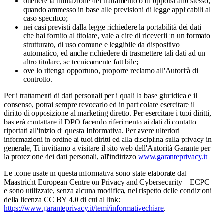
ottenere la limitazione del trattamento o di opporsi allo stesso,
quando ammesso in base alle previsioni di legge applicabili al
caso specifico;
nei casi previsti dalla legge richiedere la portabilità dei dati
che hai fornito al titolare, vale a dire di riceverli in un formato
strutturato, di uso comune e leggibile da dispositivo
automatico, ed anche richiedere di trasmettere tali dati ad un
altro titolare, se tecnicamente fattibile;
ove lo ritenga opportuno, proporre reclamo all'Autorità di
controllo.
Per i trattamenti di dati personali per i quali la base giuridica è il
consenso, potrai sempre revocarlo ed in particolare esercitare il
diritto di opposizione al marketing diretto. Per esercitare i tuoi diritti,
basterà contattare il DPO facendo riferimento ai dati di contatto
riportati all'inizio di questa Informativa. Per avere ulteriori
informazioni in ordine ai tuoi diritti ed alla disciplina sulla privacy in
generale, Ti invitiamo a visitare il sito web dell'Autorità Garante per
la protezione dei dati personali, all'indirizzo
www.garanteprivacy.it
Le icone usate in questa informativa sono state elaborate dal
Maastricht European Centre on Privacy and Cybersecurity – ECPC
e sono utilizzate, senza alcuna modifica, nel rispetto delle condizioni
della licenza CC BY 4.0 di cui al link:
https://www.garanteprivacy.it/temi/informativechiare
.