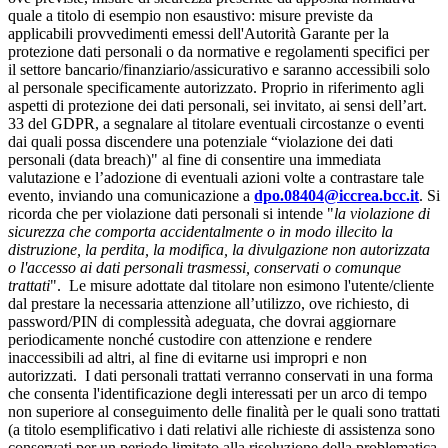
quale a titolo di esempio non esaustivo: misure previste da
applicabili provvedimenti emessi dell'Autorità Garante per la
protezione dati personali o da normative e regolamenti specifici per
il settore bancario/finanziario/assicurativo e saranno accessibili solo
al personale specificamente autorizzato. Proprio in riferimento agli
aspetti di protezione dei dati personali, sei invitato, ai sensi dell’art.
33 del GDPR, a segnalare al titolare eventuali circostanze o eventi
dai quali possa discendere una potenziale “violazione dei dati
personali (data breach)" al fine di consentire una immediata
valutazione e l’adozione di eventuali azioni volte a contrastare tale
evento, inviando una comunicazione a
dpo.08404@iccrea.bcc.it
. Si
ricorda che per violazione dati personali si intende "
la violazione di
sicurezza che comporta accidentalmente o in modo illecito la
distruzione, la perdita, la modifica, la divulgazione non autorizzata
o l'accesso ai dati personali trasmessi, conservati o comunque
trattati
". Le misure adottate dal titolare non esimono l'utente/cliente
dal prestare la necessaria attenzione all’utilizzo, ove richiesto, di
password/PIN di complessità adeguata, che dovrai aggiornare
periodicamente nonché custodire con attenzione e rendere
inaccessibili ad altri, al fine di evitarne usi impropri e non
autorizzati. I dati personali trattati verranno conservati in una forma
che consenta l'identificazione degli interessati per un arco di tempo
non superiore al conseguimento delle finalità per le quali sono trattati
(a titolo esemplificativo i dati relativi alle richieste di assistenza sono
conservati per un periodo limitato alla risoluzione della problematica