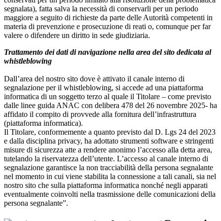
segnalata), fatta salva la necessità di conservarli per un periodo
maggiore a seguito di richieste da parte delle Autorità competenti in
materia di prevenzione e prosecuzione di reati o, comunque per far
valere o difendere un diritto in sede giudiziaria.
Trattamento dei dati di navigazione nella area del sito dedicata al
whistleblowing
Dall’area del nostro sito dove è attivato il canale interno di
segnalazione per il whistleblowing, si accede ad una piattaforma
informatica di un soggetto terzo al quale il Titolare – come previsto
dalle linee guida ANAC con delibera 478 del 26 novembre 2025- ha
affidato il compito di provvede alla fornitura dell’infrastruttura
(piattaforma informatica).
Il Titolare, conformemente a quanto previsto dal D. Lgs 24 del 2023
e dalla disciplina privacy, ha adottato strumenti software e stringenti
misure di sicurezza atte a rendere anonimo l’accesso alla detta area,
tutelando la riservatezza dell’utente. L’accesso al canale interno di
segnalazione garantisce la non tracciabilità della persona segnalante
nel momento in cui viene stabilita la connessione a tali canali, sia nel
nostro sito che sulla piattaforma informatica nonché negli apparati
eventualmente coinvolti nella trasmissione delle comunicazioni della
persona segnalante”.