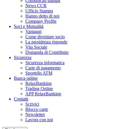
Comunicati stampa
News CCR
Ufficio Stampa
Hanno detto di noi
Company Profile
Soci e Mutualità
Vantaggi
Come diventare socio
La presidenza risponde
Vita Sociale
Domanda di Contributo
Sicurezza
Sicurezza informatica
Carte di pagamento
Sportello ATM
Banca online
RelaxBanking
Trading Online
APP RelaxBanking
Contatti
Scrivici
Blocco carte
Newsletter
Lavora con noi