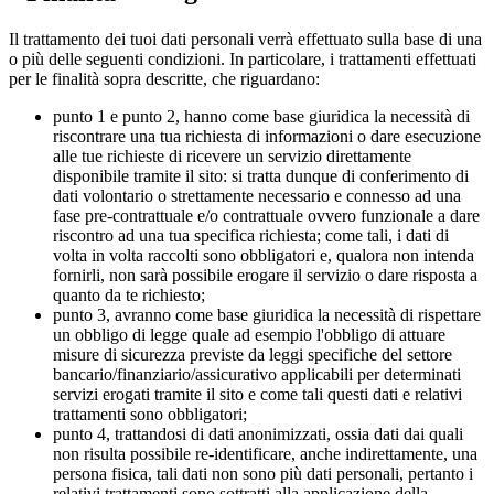
Il trattamento dei tuoi dati personali verrà effettuato sulla base di una
o più delle seguenti condizioni. In particolare, i trattamenti effettuati
per le finalità sopra descritte, che riguardano:
punto 1 e punto 2, hanno come base giuridica la necessità di
riscontrare una tua richiesta di informazioni o dare esecuzione
alle tue richieste di ricevere un servizio direttamente
disponibile tramite il sito: si tratta dunque di conferimento di
dati volontario o strettamente necessario e connesso ad una
fase pre-contrattuale e/o contrattuale ovvero funzionale a dare
riscontro ad una tua specifica richiesta; come tali, i dati di
volta in volta raccolti sono obbligatori e, qualora non intenda
fornirli, non sarà possibile erogare il servizio o dare risposta a
quanto da te richiesto;
punto 3, avranno come base giuridica la necessità di rispettare
un obbligo di legge quale ad esempio l'obbligo di attuare
misure di sicurezza previste da leggi specifiche del settore
bancario/finanziario/assicurativo applicabili per determinati
servizi erogati tramite il sito e come tali questi dati e relativi
trattamenti sono obbligatori;
punto 4, trattandosi di dati anonimizzati, ossia dati dai quali
non risulta possibile re-identificare, anche indirettamente, una
persona fisica, tali dati non sono più dati personali, pertanto i
relativi trattamenti sono sottratti alla applicazione della