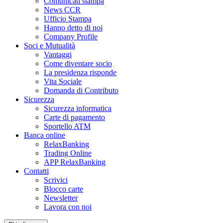
Comunicati stampa
News CCR
Ufficio Stampa
Hanno detto di noi
Company Profile
Soci e Mutualità
Vantaggi
Come diventare socio
La presidenza risponde
Vita Sociale
Domanda di Contributo
Sicurezza
Sicurezza informatica
Carte di pagamento
Sportello ATM
Banca online
RelaxBanking
Trading Online
APP RelaxBanking
Contatti
Scrivici
Blocco carte
Newsletter
Lavora con noi