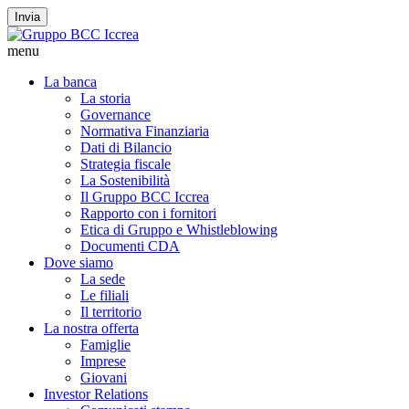
Invia
menu
La banca
La storia
Governance
Normativa Finanziaria
Dati di Bilancio
Strategia fiscale
La Sostenibilità
Il Gruppo BCC Iccrea
Rapporto con i fornitori
Etica di Gruppo e Whistleblowing
Documenti CDA
Dove siamo
La sede
Le filiali
Il territorio
La nostra offerta
Famiglie
Imprese
Giovani
Investor Relations