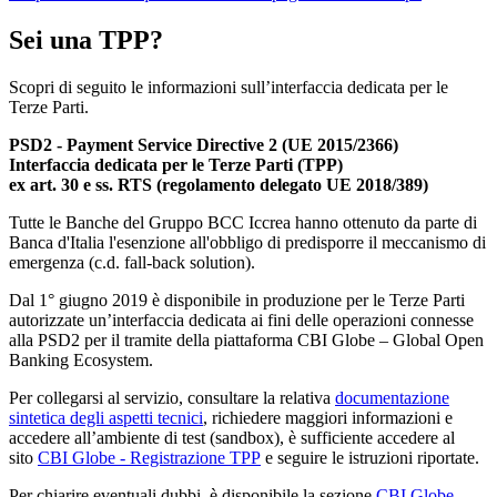
Sei una TPP?
Scopri di seguito le informazioni sull’interfaccia dedicata per le
Terze Parti.
PSD2 - Payment Service Directive 2 (UE 2015/2366)
Interfaccia dedicata per le Terze Parti (TPP)
ex art. 30 e ss. RTS (regolamento delegato UE 2018/389)
Tutte le Banche del Gruppo BCC Iccrea hanno ottenuto da parte di
Banca d'Italia l'esenzione all'obbligo di predisporre il meccanismo di
emergenza (c.d. fall-back solution).
Dal 1° giugno 2019 è disponibile in produzione per le Terze Parti
autorizzate un’interfaccia dedicata ai fini delle operazioni connesse
alla PSD2 per il tramite della piattaforma CBI Globe – Global Open
Banking Ecosystem.
Per collegarsi al servizio, consultare la relativa
documentazione
sintetica degli aspetti tecnici
, richiedere maggiori informazioni e
accedere all’ambiente di test (sandbox), è sufficiente accedere al
sito
CBI Globe - Registrazione TPP
e seguire le istruzioni riportate.
Per chiarire eventuali dubbi, è disponibile la sezione
CBI Globe -