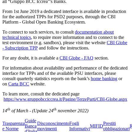
all “Gruppo BCC Iccrea”'s Banks.
From 1st June 2019 a dedicated interface is available in production
for the authorized TPPs for PSD2 purposes, through the CBI
Platform - Global Open Banking Ecosystem.
To connect to such services, to consult
documentation about
technical topics
, to require more information and to connect to the
test environment (e.g. sandbox), please visit the website
CBI Globe
- Subscription TPP
and follow the instructions.
For any doubt, it is available a
CBI Globe - FAQ
section.
For information about availability and performance of the dedicated
interface for TPPs and of the available PSU interfaces, please
consult quarterly statistics reports on the bank’s
home banking
or
on
Carta BCC
website.
To learn more, consult the dedicated page
https://www.gruppobcciccrea.it/Pagine/TerzeParti/CBI-Globe.aspx
th
th
14
of March - (Update 24
november 2022)
Guide
Trasparenza
Disconoscimento
Fogli
Prestiti
Banca
MIFID
R
e Norme
movimenti
Informativi
obbligazionari
d'Italia