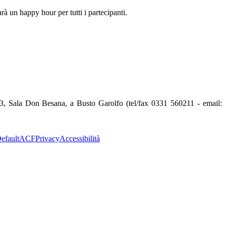
rà un happy hour per tutti i partecipanti.
 23, Sala Don Besana, a Busto Garolfo (tel/fax 0331 560211 - email:
efault
ACF
Privacy
Accessibilità