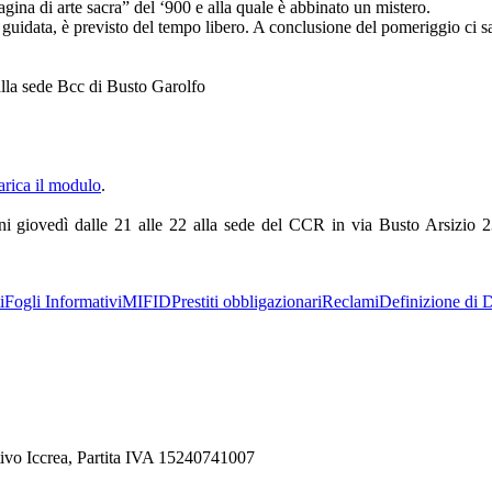
agina di arte sacra” del ‘900 e alla quale è abbinato un mistero.
 guidata, è previsto del tempo libero. A conclusione del pomeriggio ci sa
alla sede Bcc di Busto Garolfo
arica il modulo
.
ogni giovedì dalle 21 alle 22 alla sede del CCR in via Busto Arsizio
i
Fogli Informativi
MIFID
Prestiti obbligazionari
Reclami
Definizione di D
ivo Iccrea, Partita IVA 15240741007