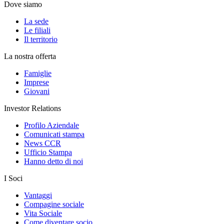
Dove siamo
La sede
Le filiali
Il territorio
La nostra offerta
Famiglie
Imprese
Giovani
Investor Relations
Profilo Aziendale
Comunicati stampa
News CCR
Ufficio Stampa
Hanno detto di noi
I Soci
Vantaggi
Compagine sociale
Vita Sociale
Come diventare socio