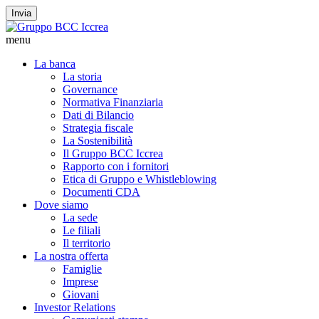
Invia
menu
La banca
La storia
Governance
Normativa Finanziaria
Dati di Bilancio
Strategia fiscale
La Sostenibilità
Il Gruppo BCC Iccrea
Rapporto con i fornitori
Etica di Gruppo e Whistleblowing
Documenti CDA
Dove siamo
La sede
Le filiali
Il territorio
La nostra offerta
Famiglie
Imprese
Giovani
Investor Relations