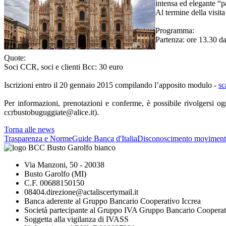
intensa ed elegante “p
Al termine della visita
Programma:
Partenza: ore 13.30 d
Quote:
Soci CCR, soci e clienti Bcc: 30 euro
Iscrizioni entro il 20 gennaio 2015 compilando l’apposito modulo -
sc
Per informazioni, prenotazioni e conferme, è possibile rivolgersi 
ccrbustobuguggiate@alice.it).
Torna alle news
Trasparenza e Norme
Guide Banca d'Italia
Disconoscimento moviment
Via Manzoni, 50 - 20038
Busto Garolfo (MI)
C.F. 00688150150
08404.direzione@actaliscertymail.it
Banca aderente al Gruppo Bancario Cooperativo Iccrea
Società partecipante al Gruppo IVA Gruppo Bancario Cooperat
Soggetta alla vigilanza di IVASS