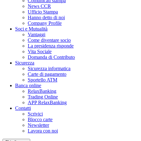
Comunicati stampa
News CCR
Ufficio Stampa
Hanno detto di noi
Company Profile
Soci e Mutualità
Vantaggi
Come diventare socio
La presidenza risponde
Vita Sociale
Domanda di Contributo
Sicurezza
Sicurezza informatica
Carte di pagamento
Sportello ATM
Banca online
RelaxBanking
Trading Online
APP RelaxBanking
Contatti
Scrivici
Blocco carte
Newsletter
Lavora con noi