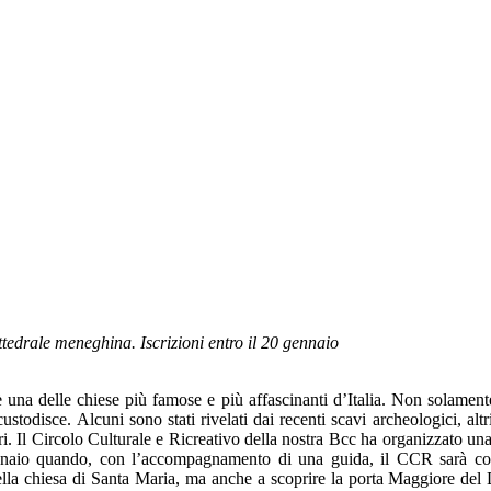
ttedrale meneghina. Iscrizioni entro il 20 gennaio
una delle chiese più famose e più affascinanti d’Italia. Non solamente
stodisce. Alcuni sono stati rivelati dai recenti scavi archeologici, altri
i. Il Circolo Culturale e Ricreativo della nostra Bcc ha organizzato u
aio quando, con l’accompagnamento di una guida, il CCR sarà cond
ella chiesa di Santa Maria, ma anche a scoprire la porta Maggiore del