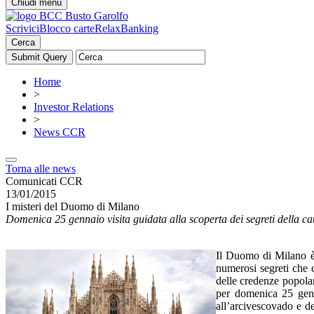
Chiudi menu
Scrivici
Blocco carte
RelaxBanking
Cerca
Home
>
Investor Relations
>
News CCR
Torna alle news
Comunicati CCR
13/01/2015
I misteri del Duomo di Milano
Domenica 25 gennaio visita guidata alla scoperta dei segreti della ca
Il Duomo di Milano è 
numerosi segreti che cu
delle credenze popolar
per domenica 25 genn
all’arcivescovado e d