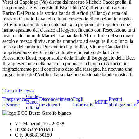
Verdi di Capolago (Va) diretta dal maestro Michele Paccagnella, il
corpo musicale Valceresio di Bisuschio (Va) diretto dal maestro
Enrico Del Prato e la storica banda di Affori (Milano) diretta dal
maestro Claudio Pavanello. In un crescendo di emozioni in musica,
le tre formazioni di sono date battaglia proponendo repertorio che
hanno spaziato dal classico al leggero, finendo con l'esecuzione tutti
insieme dell'inno di Mameli. La banda di Affori, forte del suo quasi
secolo e mezzo di vita, non ha rinunciato ad eseguire il suo inno: la
musica del tamburo. Presenti tra il pubblico, Vittorio Canziani in
rappresentanza del Circolo culturale e ricreativo della Bcc e
Alessandro Busti, responsabile della filiale di Buguggiate della Bcc.
Il rappresentante della banca ha premiato la banda di Affori e, in
ringraziamento per il contributo dato alla rassegna, ha ricevuto una
targa a nome dell'Anbima l'associazione nazionale bande musicali.
Torna alle news
Guide
Trasparenza
Disconoscimento
Fogli
Prestiti
Banca
MIFID
R
e Norme
movimenti
Informativi
obbligazionari
d'Italia
Via Manzoni, 50 - 20038
Busto Garolfo (MI)
C.F. 00688150150