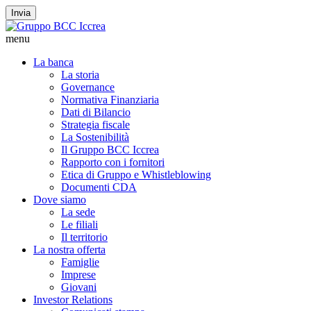
Invia
menu
La banca
La storia
Governance
Normativa Finanziaria
Dati di Bilancio
Strategia fiscale
La Sostenibilità
Il Gruppo BCC Iccrea
Rapporto con i fornitori
Etica di Gruppo e Whistleblowing
Documenti CDA
Dove siamo
La sede
Le filiali
Il territorio
La nostra offerta
Famiglie
Imprese
Giovani
Investor Relations