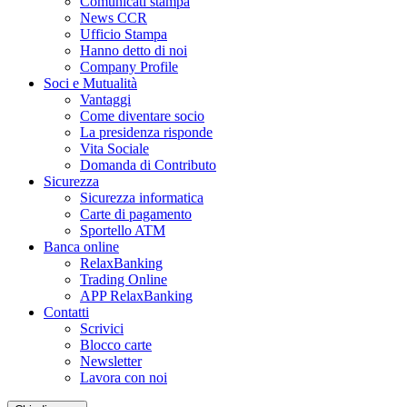
Comunicati stampa
News CCR
Ufficio Stampa
Hanno detto di noi
Company Profile
Soci e Mutualità
Vantaggi
Come diventare socio
La presidenza risponde
Vita Sociale
Domanda di Contributo
Sicurezza
Sicurezza informatica
Carte di pagamento
Sportello ATM
Banca online
RelaxBanking
Trading Online
APP RelaxBanking
Contatti
Scrivici
Blocco carte
Newsletter
Lavora con noi