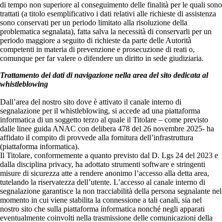
di tempo non superiore al conseguimento delle finalità per le quali sono
trattati (a titolo esemplificativo i dati relativi alle richieste di assistenza
sono conservati per un periodo limitato alla risoluzione della
problematica segnalata), fatta salva la necessità di conservarli per un
periodo maggiore a seguito di richieste da parte delle Autorità
competenti in materia di prevenzione e prosecuzione di reati o,
comunque per far valere o difendere un diritto in sede giudiziaria.
Trattamento dei dati di navigazione nella area del sito dedicata al
whistleblowing
Dall’area del nostro sito dove è attivato il canale interno di
segnalazione per il whistleblowing, si accede ad una piattaforma
informatica di un soggetto terzo al quale il Titolare – come previsto
dalle linee guida ANAC con delibera 478 del 26 novembre 2025- ha
affidato il compito di provvede alla fornitura dell’infrastruttura
(piattaforma informatica).
Il Titolare, conformemente a quanto previsto dal D. Lgs 24 del 2023 e
dalla disciplina privacy, ha adottato strumenti software e stringenti
misure di sicurezza atte a rendere anonimo l’accesso alla detta area,
tutelando la riservatezza dell’utente. L’accesso al canale interno di
segnalazione garantisce la non tracciabilità della persona segnalante nel
momento in cui viene stabilita la connessione a tali canali, sia nel
nostro sito che sulla piattaforma informatica nonché negli apparati
eventualmente coinvolti nella trasmissione delle comunicazioni della