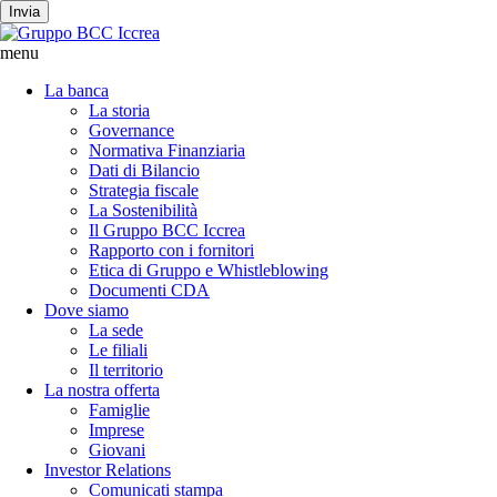
Invia
menu
La banca
La storia
Governance
Normativa Finanziaria
Dati di Bilancio
Strategia fiscale
La Sostenibilità
Il Gruppo BCC Iccrea
Rapporto con i fornitori
Etica di Gruppo e Whistleblowing
Documenti CDA
Dove siamo
La sede
Le filiali
Il territorio
La nostra offerta
Famiglie
Imprese
Giovani
Investor Relations
Comunicati stampa