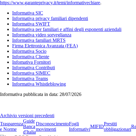
https://www.garanteprivacy.it/temi/informativechiare
.
Informativa SIC
Informativa privacy familiari dipendenti
Informativa SWIFT
Informativa per familiari e affini degli esponenti aziendali
Informativa video sorveglianza
Informativa familiari MRTS
Firma Elettronica Avanzata (FEA)
Informativa Socio
Informativa Cliente
Infomativa Fornitori
Informativa Contributi
Informativa SIMEC
Informativa Teams
Informativa Whistleblowing
Informativa pubblicata in data:
28/07/2026
Archivio versioni precedenti
Guide
Trasparenza
Disconoscimento
Fogli
Prestiti
Banca
MIFID
Re
e Norme
movimenti
Informativi
obbligazionari
d'Italia