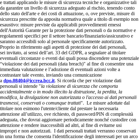
e trattati applicando le misure di sicurezza tecniche e organizzative tali
da garantire un livello di sicurezza adeguato al rischio, tenendo conto
dello stato dell'arte e dei costi di attuazione, o, ove previste, misure di
sicurezza prescritte da apposita normativa quale a titolo di esempio non
esaustivo: misure previste da applicabili provvedimenti emessi
dell'Autorità Garante per la protezione dati personali o da normative e
regolamenti specifici per il settore bancario/finanziario/assicurativo e
saranno accessibili solo al personale specificamente autorizzato.
Proprio in riferimento agli aspetti di protezione dei dati personali,
sei invitato, ai sensi dell’art. 33 del GDPR, a segnalare al titolare
eventuali circostanze o eventi dai quali possa discendere una potenziale
“violazione dei dati personali (data breach)" al fine di consentire una
immediata valutazione e l’adozione di eventuali azioni volte a
contrastare tale evento, inviando una comunicazione
a
dpo.08404@iccrea.bcc.it
. Si ricorda che per violazione dati
personali si intende "
la violazione di sicurezza che comporta
accidentalmente o in modo illecito la distruzione, la perdita, la
modifica, la divulgazione non autorizzata o l'accesso ai dati personali
trasmessi, conservati o comunque trattati
". Le misure adottate dal
titolare non esimono l'utente/cliente dal prestare la necessaria
attenzione all’utilizzo, ove richiesto, di password/PIN di complessità
adeguata, che dovrai aggiornare periodicamente nonché custodire con
attenzione e rendere inaccessibili ad altri, al fine di evitarne usi
impropri e non autorizzati. I dati personali trattati verranno conservati
in una forma che consenta l'identificazione degli interessati per un arco