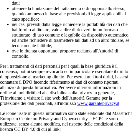
dati;
ottenere la limitazione del trattamento o di opporsi allo stesso,
quando ammesso in base alle previsioni di legge applicabili al
caso specifico;
nei casi previsti dalla legge richiedere la portabilità dei dati che
hai fornito al titolare, vale a dire di riceverli in un formato
strutturato, di uso comune e leggibile da dispositivo automatico,
ed anche richiedere di trasmettere tali dati ad un altro titolare, se
tecnicamente fattibile;
ove lo ritenga opportuno, proporre reclamo all'Autorità di
controllo.
Per i trattamenti di dati personali per i quali la base giuridica è il
consenso, potrai sempre revocarlo ed in particolare esercitare il diritto
di opposizione al marketing diretto. Per esercitare i tuoi diritti, basterà
contattare il DPO facendo riferimento ai dati di contatto riportati
all'inizio di questa Informativa. Per avere ulteriori informazioni in
ordine ai tuoi diritti ed alla disciplina sulla privacy in generale,
Ti invitiamo a visitare il sito web dell'Autorità Garante per la
protezione dei dati personali, all'indirizzo
www.garanteprivacy.it
Le icone usate in questa informativa sono state elaborate dal Maastricht
European Centre on Privacy and Cybersecurity – ECPC e sono
utilizzate, senza alcuna modifica, nel rispetto delle condizioni della
licenza CC BY 4.0 di cui al link: