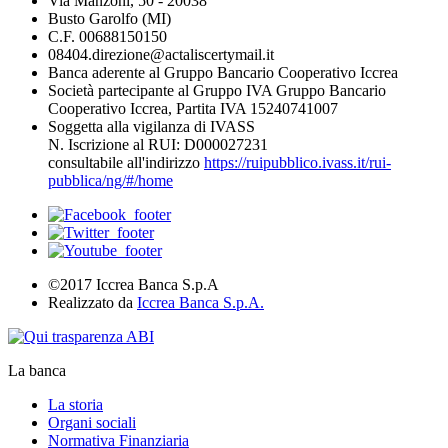
Via Manzoni, 50 - 20038
Busto Garolfo (MI)
C.F. 00688150150
08404.direzione@actaliscertymail.it
Banca aderente al Gruppo Bancario Cooperativo Iccrea
Società partecipante al Gruppo IVA Gruppo Bancario
Cooperativo Iccrea, Partita IVA 15240741007
Soggetta alla vigilanza di IVASS
N. Iscrizione al RUI: D000027231
consultabile all'indirizzo
https://ruipubblico.ivass.it/rui-
pubblica/ng/#/home
©2017 Iccrea Banca S.p.A
Realizzato da
Iccrea Banca S.p.A.
La banca
La storia
Organi sociali
Normativa Finanziaria