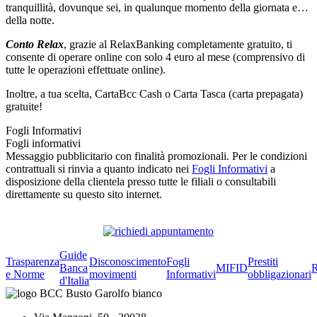
tranquillità, dovunque sei, in qualunque momento della giornata e…
della notte.
Conto Relax
, grazie al RelaxBanking completamente gratuito, ti
consente di operare online con solo 4 euro al mese (comprensivo di
tutte le operazioni effettuate online).
Inoltre, a tua scelta, CartaBcc Cash o Carta Tasca (carta prepagata)
gratuite!
Fogli Informativi
Fogli informativi
Messaggio pubblicitario con finalità promozionali. Per le condizioni
contrattuali si rinvia a quanto indicato nei
Fogli Informativi
a
disposizione della clientela presso tutte le filiali o consultabili
direttamente su questo sito internet.
Guide
Trasparenza
Disconoscimento
Fogli
Prestiti
Banca
MIFID
R
e Norme
movimenti
Informativi
obbligazionari
d'Italia