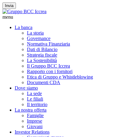
Invia
menu
La banca
La storia
Governance
Normativa Finanziaria
Dati di Bilancio
Strategia fiscale
La Sostenibilità
Il Gruppo BCC Iccrea
Rapporto con i fornitori
Etica di Gruppo e Whistleblowing
Documenti CDA
Dove siamo
La sede
Le filiali
Il territorio
La nostra offerta
Famiglie
Imprese
Giovani
Investor Relations