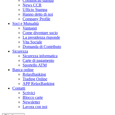
Comunicati stampa
News CCR
Ufficio Stampa
Hanno detto di noi
Company Profile
Soci e Mutualità
Vantaggi
Come diventare socio
La presidenza risponde
Vita Sociale
Domanda di Contributo
Sicurezza
Sicurezza informatica
Carte di pagamento
Sportello ATM
Banca online
RelaxBanking
Trading Online
APP RelaxBanking
Contatti
Scrivici
Blocco carte
Newsletter
Lavora con noi