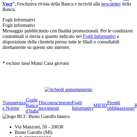
Voce
”, l'esclusiva rivista della Banca e iscriviti alla
newsletter
della
Banca.
Fogli Informativi
Fogli informativi
Messaggio pubblicitario con finalità promozionali. Per le condizioni
contrattuali si rinvia a quanto indicato nei
Fogli Informativi
a
disposizione della clientela presso tutte le filiali o consultabili
direttamente su questo sito internet.
* escluso tassi Mutui Casa giovani
Guide
Trasparenza
Disconoscimento
Fogli
Prestiti
Banca
MIFID
R
e Norme
movimenti
Informativi
obbligazionari
d'Italia
Via Manzoni, 50 - 20038
Busto Garolfo (MI)