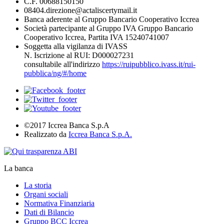
C.F. 00688150150
08404.direzione@actaliscertymail.it
Banca aderente al Gruppo Bancario Cooperativo Iccrea
Società partecipante al Gruppo IVA Gruppo Bancario
Cooperativo Iccrea, Partita IVA 15240741007
Soggetta alla vigilanza di IVASS
N. Iscrizione al RUI: D000027231
consultabile all'indirizzo
https://ruipubblico.ivass.it/rui-
pubblica/ng/#/home
©2017 Iccrea Banca S.p.A
Realizzato da
Iccrea Banca S.p.A.
La banca
La storia
Organi sociali
Normativa Finanziaria
Dati di Bilancio
Gruppo BCC Iccrea