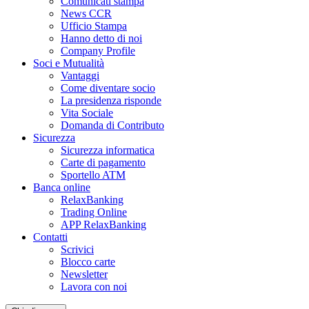
Comunicati stampa
News CCR
Ufficio Stampa
Hanno detto di noi
Company Profile
Soci e Mutualità
Vantaggi
Come diventare socio
La presidenza risponde
Vita Sociale
Domanda di Contributo
Sicurezza
Sicurezza informatica
Carte di pagamento
Sportello ATM
Banca online
RelaxBanking
Trading Online
APP RelaxBanking
Contatti
Scrivici
Blocco carte
Newsletter
Lavora con noi