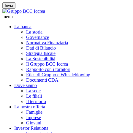
Invia
menu
La banca
La storia
Governance
Normativa Finanziaria
Dati di Bilancio
Strategia fiscale
La Sostenibilità
Il Gruppo BCC Iccrea
Rapporto con i fornitori
Etica di Gruppo e Whistleblowing
Documenti CDA
Dove siamo
La sede
Le filiali
Il territorio
La nostra offerta
Famiglie
Imprese
Giovani
Investor Relations