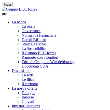
Invia
menu
La banca
La storia
Governance
Normativa Finanziaria
Dati di Bilancio
Strategia fiscale
La Sostenibilità
Il Gruppo BCC Iccrea
Rapporto con i fornitori
Etica di Gruppo e Whistleblowing
Documenti CDA
Dove siamo
La sede
Le filiali
Il territorio
La nostra offerta
Famiglie
Imprese
Giovani
Investor Relations