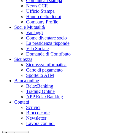
Comunicati stampa
News CCR
Ufficio Stampa
Hanno detto di noi
Company Profile
Soci e Mutualità
Vantaggi
Come diventare socio
La presidenza risponde
Vita Sociale
Domanda di Contributo
Sicurezza
Sicurezza informatica
Carte di pagamento
Sportello ATM
Banca online
RelaxBanking
Trading Online
APP RelaxBanking
Contatti
Scrivici
Blocco carte
Newsletter
Lavora con noi