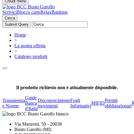
Chiudi menu
Scrivici
Blocco carte
RelaxBanking
Cerca
Home
>
La nostra offerta
>
Catalogo prodotti
Il prodotto richiesto non è attualmente disponibile.
Guide
Trasparenza
Disconoscimento
Fogli
Prestiti
Banca
MIFID
R
e Norme
movimenti
Informativi
obbligazionari
d'Italia
Via Manzoni, 50 - 20038
Busto Garolfo (MI)