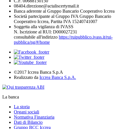
C.F. 00688150150
08404.direzione@actaliscertymail.it
Banca aderente al Gruppo Bancario Cooperativo Iccrea
Società partecipante al Gruppo IVA Gruppo Bancario
Cooperativo Iccrea, Partita IVA 15240741007
Soggetta alla vigilanza di IVASS
N. Iscrizione al RUI: D000027231
consultabile all'indirizzo
https://ruipubblico.ivass.it/rui-
pubblica/ng/#/home
©2017 Iccrea Banca S.p.A
Realizzato da
Iccrea Banca S.p.A.
La banca
La storia
Organi sociali
Normativa Finanziaria
Dati di Bilancio
Gruppo BCC Iccrea