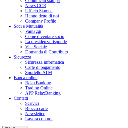
Comunicati stampa
News CCR
Ufficio Stampa
Hanno detto di noi
Company Profile
Soci e Mutualità
Vantaggi
Come diventare socio
La presidenza risponde
Vita Sociale
Domanda di Contributo
Sicurezza
Sicurezza informatica
Carte di pagamento
Sportello ATM
Banca online
RelaxBanking
Trading Online
APP RelaxBanking
Contatti
Scrivici
Blocco carte
Newsletter
Lavora con noi