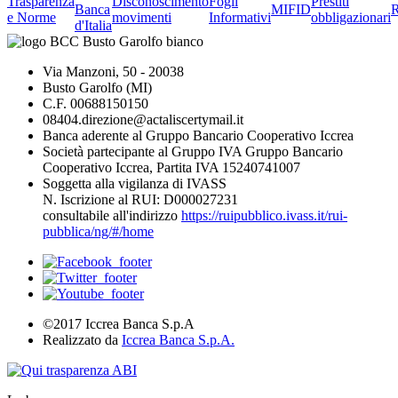
Trasparenza
Disconoscimento
Fogli
Prestiti
Banca
MIFID
R
e Norme
movimenti
Informativi
obbligazionari
d'Italia
Via Manzoni, 50 - 20038
Busto Garolfo (MI)
C.F. 00688150150
08404.direzione@actaliscertymail.it
Banca aderente al Gruppo Bancario Cooperativo Iccrea
Società partecipante al Gruppo IVA Gruppo Bancario
Cooperativo Iccrea, Partita IVA 15240741007
Soggetta alla vigilanza di IVASS
N. Iscrizione al RUI: D000027231
consultabile all'indirizzo
https://ruipubblico.ivass.it/rui-
pubblica/ng/#/home
©2017 Iccrea Banca S.p.A
Realizzato da
Iccrea Banca S.p.A.