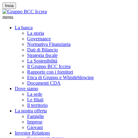
Invia
menu
La banca
La storia
Governance
Normativa Finanziaria
Dati di Bilancio
Strategia fiscale
La Sostenibilità
Il Gruppo BCC Iccrea
Rapporto con i fornitori
Etica di Gruppo e Whistleblowing
Documenti CDA
Dove siamo
La sede
Le filiali
Il territorio
La nostra offerta
Famiglie
Imprese
Giovani
Investor Relations