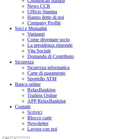
Comunicati stampa
News CCR
Ufficio Stampa
Hanno detto di noi
Company Profile
Soci e Mutualità
Vantaggi
Come diventare socio
La presidenza risponde
Vita Sociale
Domanda di Contributo
Sicurezza
Sicurezza informatica
Carte di pagamento
Sportello ATM
Banca online
RelaxBanking
Trading Online
APP RelaxBanking
Contatti
Scrivici
Blocco carte
Newsletter
Lavora con noi