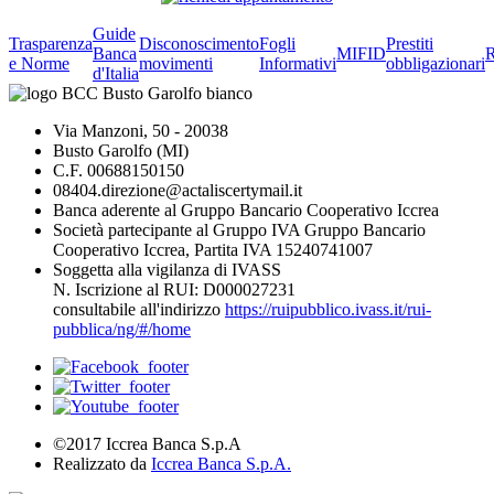
Guide
Trasparenza
Disconoscimento
Fogli
Prestiti
Banca
MIFID
R
e Norme
movimenti
Informativi
obbligazionari
d'Italia
Via Manzoni, 50 - 20038
Busto Garolfo (MI)
C.F. 00688150150
08404.direzione@actaliscertymail.it
Banca aderente al Gruppo Bancario Cooperativo Iccrea
Società partecipante al Gruppo IVA Gruppo Bancario
Cooperativo Iccrea, Partita IVA 15240741007
Soggetta alla vigilanza di IVASS
N. Iscrizione al RUI: D000027231
consultabile all'indirizzo
https://ruipubblico.ivass.it/rui-
pubblica/ng/#/home
©2017 Iccrea Banca S.p.A
Realizzato da
Iccrea Banca S.p.A.