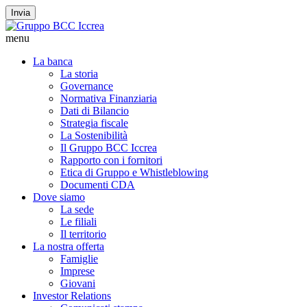
Invia
menu
La banca
La storia
Governance
Normativa Finanziaria
Dati di Bilancio
Strategia fiscale
La Sostenibilità
Il Gruppo BCC Iccrea
Rapporto con i fornitori
Etica di Gruppo e Whistleblowing
Documenti CDA
Dove siamo
La sede
Le filiali
Il territorio
La nostra offerta
Famiglie
Imprese
Giovani
Investor Relations