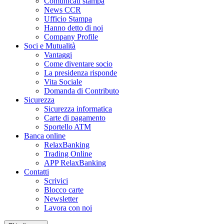
Comunicati stampa
News CCR
Ufficio Stampa
Hanno detto di noi
Company Profile
Soci e Mutualità
Vantaggi
Come diventare socio
La presidenza risponde
Vita Sociale
Domanda di Contributo
Sicurezza
Sicurezza informatica
Carte di pagamento
Sportello ATM
Banca online
RelaxBanking
Trading Online
APP RelaxBanking
Contatti
Scrivici
Blocco carte
Newsletter
Lavora con noi