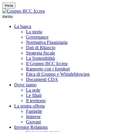
Invia
menu
La banca
La storia
Governance
Normativa Finanziaria
Dati di Bilancio
Strategia fiscale
La Sostenibilità
Il Gruppo BCC Iccrea
Rapporto con i fornitori
Etica di Gruppo e Whistleblowing
Documenti CDA
Dove siamo
La sede
Le filiali
Il territorio
La nostra offerta
Famiglie
Imprese
Giovani
Investor Relations