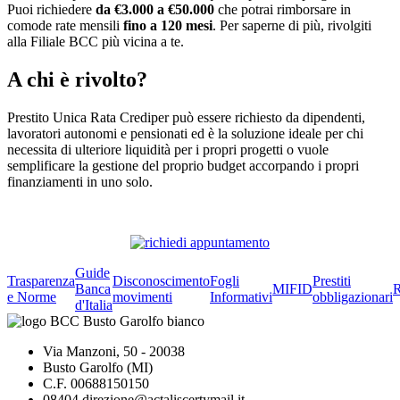
Puoi richiedere
da €3.000 a €50.000
che potrai rimborsare in
comode rate mensili
fino a 120 mesi
. Per saperne di più, rivolgiti
alla Filiale BCC più vicina a te.
A chi è rivolto?
Prestito Unica Rata Crediper può essere richiesto da dipendenti,
lavoratori autonomi e pensionati ed è la soluzione ideale per chi
necessita di ulteriore liquidità per i propri progetti o vuole
semplificare la gestione del proprio budget accorpando i propri
finanziamenti in uno solo.
Guide
Trasparenza
Disconoscimento
Fogli
Prestiti
Banca
MIFID
R
e Norme
movimenti
Informativi
obbligazionari
d'Italia
Via Manzoni, 50 - 20038
Busto Garolfo (MI)
C.F. 00688150150
08404.direzione@actaliscertymail.it