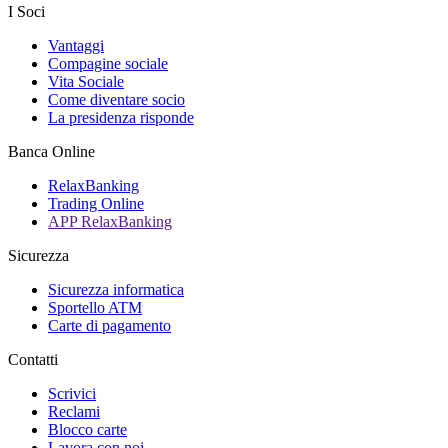
I Soci
Vantaggi
Compagine sociale
Vita Sociale
Come diventare socio
La presidenza risponde
Banca Online
RelaxBanking
Trading Online
APP RelaxBanking
Sicurezza
Sicurezza informatica
Sportello ATM
Carte di pagamento
Contatti
Scrivici
Reclami
Blocco carte
Lavora con noi