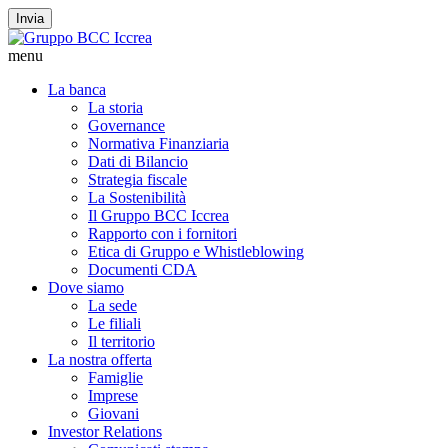
Invia
menu
La banca
La storia
Governance
Normativa Finanziaria
Dati di Bilancio
Strategia fiscale
La Sostenibilità
Il Gruppo BCC Iccrea
Rapporto con i fornitori
Etica di Gruppo e Whistleblowing
Documenti CDA
Dove siamo
La sede
Le filiali
Il territorio
La nostra offerta
Famiglie
Imprese
Giovani
Investor Relations