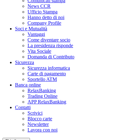
Comunicati stampa
News CCR
Ufficio Stampa
Hanno detto di noi
Company Profile
Soci e Mutualità
Vantaggi
Come diventare socio
La presidenza risponde
Vita Sociale
Domanda di Contributo
Sicurezza
Sicurezza informatica
Carte di pagamento
Sportello ATM
Banca online
RelaxBanking
Trading Online
APP RelaxBanking
Contatti
Scrivici
Blocco carte
Newsletter
Lavora con noi