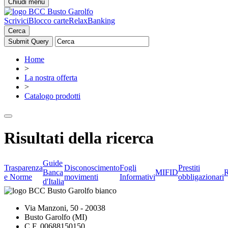
Chiudi menu
Scrivici
Blocco carte
RelaxBanking
Cerca
Home
>
La nostra offerta
>
Catalogo prodotti
Risultati della ricerca
Guide
Trasparenza
Disconoscimento
Fogli
Prestiti
Banca
MIFID
R
e Norme
movimenti
Informativi
obbligazionari
d'Italia
Via Manzoni, 50 - 20038
Busto Garolfo (MI)
C.F. 00688150150