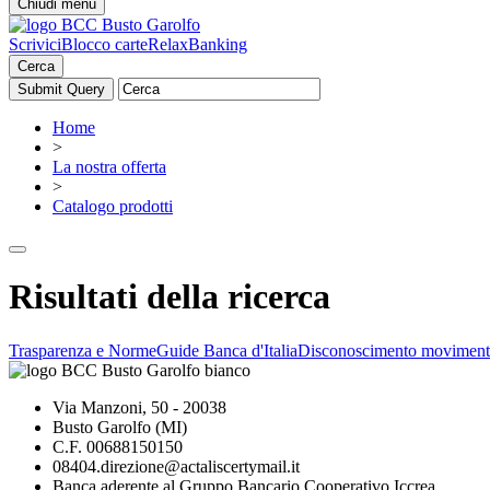
Chiudi menu
Scrivici
Blocco carte
RelaxBanking
Cerca
Home
>
La nostra offerta
>
Catalogo prodotti
Risultati della ricerca
Trasparenza e Norme
Guide Banca d'Italia
Disconoscimento moviment
Via Manzoni, 50 - 20038
Busto Garolfo (MI)
C.F. 00688150150
08404.direzione@actaliscertymail.it
Banca aderente al Gruppo Bancario Cooperativo Iccrea