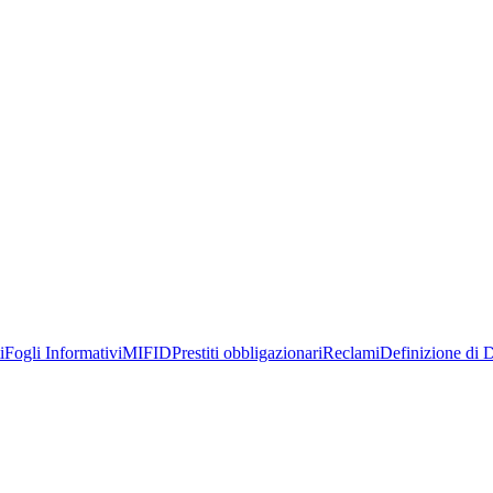
i
Fogli Informativi
MIFID
Prestiti obbligazionari
Reclami
Definizione di D