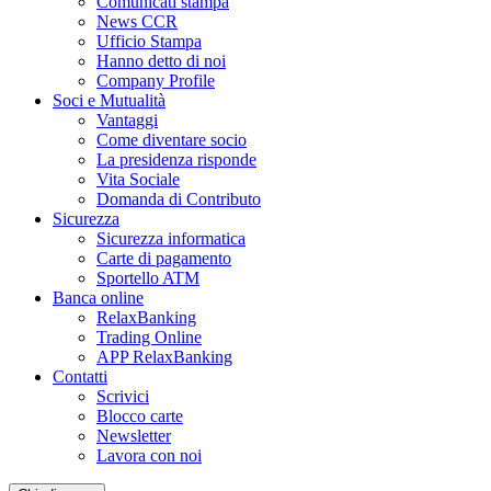
Comunicati stampa
News CCR
Ufficio Stampa
Hanno detto di noi
Company Profile
Soci e Mutualità
Vantaggi
Come diventare socio
La presidenza risponde
Vita Sociale
Domanda di Contributo
Sicurezza
Sicurezza informatica
Carte di pagamento
Sportello ATM
Banca online
RelaxBanking
Trading Online
APP RelaxBanking
Contatti
Scrivici
Blocco carte
Newsletter
Lavora con noi