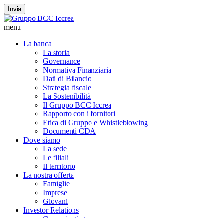
Invia
menu
La banca
La storia
Governance
Normativa Finanziaria
Dati di Bilancio
Strategia fiscale
La Sostenibilità
Il Gruppo BCC Iccrea
Rapporto con i fornitori
Etica di Gruppo e Whistleblowing
Documenti CDA
Dove siamo
La sede
Le filiali
Il territorio
La nostra offerta
Famiglie
Imprese
Giovani
Investor Relations