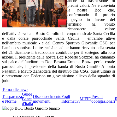
anche la trasmissione di
precisi valori. Ne è convinta
la nostra Bcc che,
confermando il proprio
impegno in favore del
territorio, ha voluto
riconoscere il valore
dell’attività svolta a Busto Garolfo dal corpo musicale Santa Cecilia
e dalla corale parrocchiale Santa Cecilia - entrambe attive
nell’ambito musicale - e dal Centro Sportivo Giovanile CSG per
l’ambito sportivo. Le tre realtà cittadine hanno ricevuto nella serata
del 21 dicembre il tradizionale contributo per il sostegno alla loro
azione. Il presidente della nostra Bcc Roberto Scazzosi ha chiamato
sul palco dell’auditorium Don Besana Erminia Bonza per la corale
parrocchiale, il presidente della banda di Busto Garolfo Antonio
Paganini e Mauro Zanzottera del direttivo che CSG, quest’ultimo si
è presentato con Federico un giovanissimo allievo della squadra di
judo.
Torna alle news
Guide
Trasparenza
Disconoscimento
Fogli
Prestiti
Banca
MIFID
R
e Norme
movimenti
Informativi
obbligazionari
d'Italia