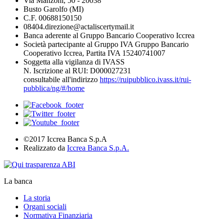
Via Manzoni, 50 - 20038
Busto Garolfo (MI)
C.F. 00688150150
08404.direzione@actaliscertymail.it
Banca aderente al Gruppo Bancario Cooperativo Iccrea
Società partecipante al Gruppo IVA Gruppo Bancario
Cooperativo Iccrea, Partita IVA 15240741007
Soggetta alla vigilanza di IVASS
N. Iscrizione al RUI: D000027231
consultabile all'indirizzo
https://ruipubblico.ivass.it/rui-
pubblica/ng/#/home
©2017 Iccrea Banca S.p.A
Realizzato da
Iccrea Banca S.p.A.
La banca
La storia
Organi sociali
Normativa Finanziaria