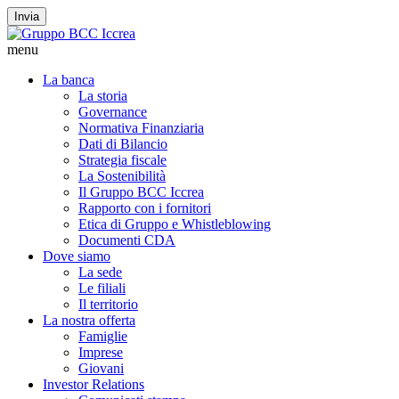
Invia
menu
La banca
La storia
Governance
Normativa Finanziaria
Dati di Bilancio
Strategia fiscale
La Sostenibilità
Il Gruppo BCC Iccrea
Rapporto con i fornitori
Etica di Gruppo e Whistleblowing
Documenti CDA
Dove siamo
La sede
Le filiali
Il territorio
La nostra offerta
Famiglie
Imprese
Giovani
Investor Relations