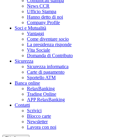
Comunicati stampa
News CCR
Ufficio Stampa
Hanno detto di noi
Company Profile
Soci e Mutualità
Vantaggi
Come diventare socio
La presidenza risponde
Vita Sociale
Domanda di Contributo
Sicurezza
Sicurezza informatica
Carte di pagamento
Sportello ATM
Banca online
RelaxBanking
Trading Online
APP RelaxBanking
Contatti
Scrivici
Blocco carte
Newsletter
Lavora con noi