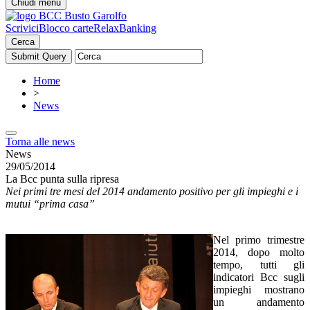
Chiudi menu
Scrivici
Blocco carte
RelaxBanking
Cerca
Home
>
News
Torna alle news
News
29/05/2014
La Bcc punta sulla ripresa
Nei primi tre mesi del 2014 andamento positivo per gli impieghi e i
mutui “prima casa”
Nel primo trimestre
2014, dopo molto
tempo, tutti gli
indicatori Bcc sugli
impieghi mostrano
un andamento