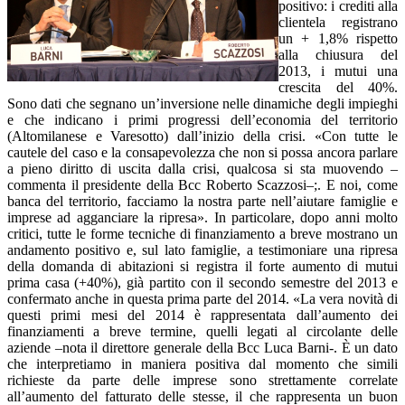
positivo: i crediti alla
clientela registrano
un + 1,8% rispetto
alla chiusura del
2013, i mutui una
crescita del 40%.
Sono dati che segnano un’inversione nelle dinamiche degli impieghi
e che indicano i primi progressi dell’economia del territorio
(Altomilanese e Varesotto) dall’inizio della crisi. «Con tutte le
cautele del caso e la consapevolezza che non si possa ancora parlare
a pieno diritto di uscita dalla crisi, qualcosa si sta muovendo –
commenta il presidente della Bcc Roberto Scazzosi–;. E noi, come
banca del territorio, facciamo la nostra parte nell’aiutare famiglie e
imprese ad agganciare la ripresa». In particolare, dopo anni molto
critici, tutte le forme tecniche di finanziamento a breve mostrano un
andamento positivo e, sul lato famiglie, a testimoniare una ripresa
della domanda di abitazioni si registra il forte aumento di mutui
prima casa (+40%), già partito con il secondo semestre del 2013 e
confermato anche in questa prima parte del 2014. «La vera novità di
questi primi mesi del 2014 è rappresentata dall’aumento dei
finanziamenti a breve termine, quelli legati al circolante delle
aziende –nota il direttore generale della Bcc Luca Barni-. È un dato
che interpretiamo in maniera positiva dal momento che simili
richieste da parte delle imprese sono strettamente correlate
all’aumento del fatturato delle stesse, il che rappresenta un buon