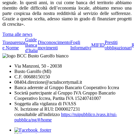
segnale. In questi anni, in cui come banca del territorio abbiamo
risentito delle difficoltà dell’economia locale, abbiamo messo una
parte cospicua della nostra redditività al servizio delle sofferenze.
Grazie a questa scelta, adesso siamo in grado di finanziare progetti
di crescita».
Torna alle news
Guide
Trasparenza
Disconoscimento
Fogli
Prestiti
Banca
MIFID
R
e Norme
movimenti
Informativi
obbligazionari
d'Italia
Via Manzoni, 50 - 20038
Busto Garolfo (MI)
C.F. 00688150150
08404.direzione@actaliscertymail.it
Banca aderente al Gruppo Bancario Cooperativo Iccrea
Società partecipante al Gruppo IVA Gruppo Bancario
Cooperativo Iccrea, Partita IVA 15240741007
Soggetta alla vigilanza di IVASS
N. Iscrizione al RUI: D000027231
consultabile all'indirizzo
https://ruipubblico.ivass.it/rui-
pubblica/ng/#/home