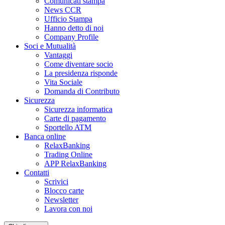
Comunicati stampa
News CCR
Ufficio Stampa
Hanno detto di noi
Company Profile
Soci e Mutualità
Vantaggi
Come diventare socio
La presidenza risponde
Vita Sociale
Domanda di Contributo
Sicurezza
Sicurezza informatica
Carte di pagamento
Sportello ATM
Banca online
RelaxBanking
Trading Online
APP RelaxBanking
Contatti
Scrivici
Blocco carte
Newsletter
Lavora con noi