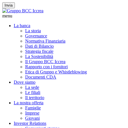
Invia
menu
La banca
La storia
Governance
Normativa Finanziaria
Dati di Bilancio
Strategia fiscale
La Sostenibilità
Il Gruppo BCC Iccrea
Rapporto con i fornitori
Etica di Gruppo e Whistleblowing
Documenti CDA
Dove siamo
La sede
Le filiali
Il territorio
La nostra offerta
Famiglie
Imprese
Giovani
Investor Relations