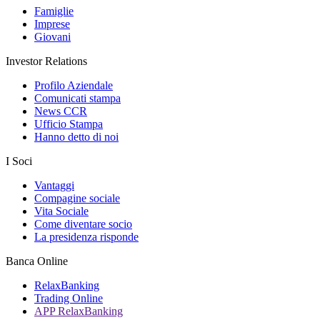
Famiglie
Imprese
Giovani
Investor Relations
Profilo Aziendale
Comunicati stampa
News CCR
Ufficio Stampa
Hanno detto di noi
I Soci
Vantaggi
Compagine sociale
Vita Sociale
Come diventare socio
La presidenza risponde
Banca Online
RelaxBanking
Trading Online
APP RelaxBanking