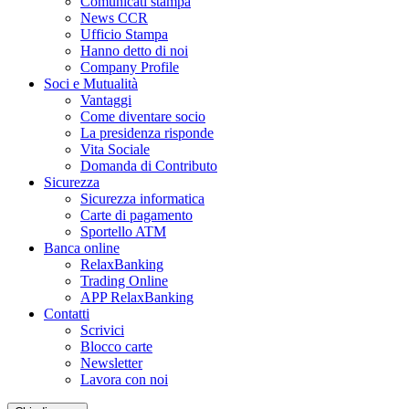
Comunicati stampa
News CCR
Ufficio Stampa
Hanno detto di noi
Company Profile
Soci e Mutualità
Vantaggi
Come diventare socio
La presidenza risponde
Vita Sociale
Domanda di Contributo
Sicurezza
Sicurezza informatica
Carte di pagamento
Sportello ATM
Banca online
RelaxBanking
Trading Online
APP RelaxBanking
Contatti
Scrivici
Blocco carte
Newsletter
Lavora con noi