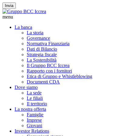
Invia
menu
La banca
La storia
Governance
Normativa Finanziaria
Dati di Bilancio
Strategia fiscale
La Sostenibilità
Il Gruppo BCC Iccrea
Rapporto con i fornitori
Etica di Gruppo e Whistleblowing
Documenti CDA
Dove siamo
La sede
Le filiali
Il territorio
La nostra offerta
Famiglie
Imprese
Giovani
Investor Relations