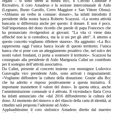
organi – si sono stretti la nostra Bcc, il Circolo Culturale e
Ricreativo, il coro Amadeus e la sezione intercomunale di Aido
(Legnano, Busto Garolfo, Cerro Maggiore e San Vittore Olona).
«Abbiamo un verbo in comune: donare», ha infatti introdotto il
presidente della nostra banca Roberto Scazzosi. «La nostra attività
bancaria si differenzia anche per questo: il donare. E non è poco.
Sull’importanza del dono ricordo che parole di papa Francesco che
ha pronunciato rivolgendosi ai giovani: “La vita ci viene data
affinché non la si custodisca, ma la si usi per gli altri”. A attorno a
questo concetto vogliamo riflettere stasera». Ha aggiunto: «La Bcc
rappresenta oggi l’unica banca locale di questo territorio; l’unica
banca che si pone con un atteggiamento proattivo che, nel solco dei
nostri valori fondanti, ci porta a sostenere il territorio». Scazzosi ha
consegnato alla presidente di Aido Marigrazia Calini un contributo
per il sostegno dell’attività associativa.
Da Calini, presente al concerto insieme con monsignor Lodovico
Garavaglia vice presidente Aido, sono arrivati i ringraziamenti:
«Vogliamo diffondere la cultura della donazione. Grazie alla Bcc
che ha aderito e risposo positivamente a questa iniziativa. È
importante trasmettere il valore del dono». In questa ottica, anche
l’amministrazione comunale si è attivata. Il vicesindaco Ilaria Cova
ha infatti annunciato che «dal 2016 diffonderemo la cultura del
dono. Al momento del rinnovo o del rilascio della carta di identità, ai
cittadini sarà proposta l’adesione ad Aido».
Appluaditissimo il coro sinfonico Amadeus diretto dal maestro