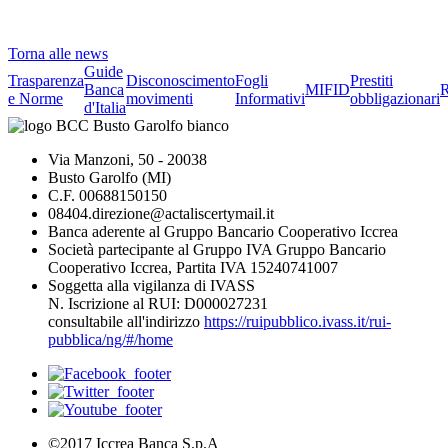
Torna alle news
Guide
Trasparenza
Disconoscimento
Fogli
Prestiti
Banca
MIFID
R
e Norme
movimenti
Informativi
obbligazionari
d'Italia
Via Manzoni, 50 - 20038
Busto Garolfo (MI)
C.F. 00688150150
08404.direzione@actaliscertymail.it
Banca aderente al Gruppo Bancario Cooperativo Iccrea
Società partecipante al Gruppo IVA Gruppo Bancario
Cooperativo Iccrea, Partita IVA 15240741007
Soggetta alla vigilanza di IVASS
N. Iscrizione al RUI: D000027231
consultabile all'indirizzo
https://ruipubblico.ivass.it/rui-
pubblica/ng/#/home
©2017 Iccrea Banca S.p.A