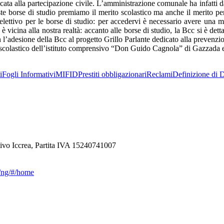
dicata alla partecipazione civile. L’amministrazione comunale ha infatti 
 borse di studio premiamo il merito scolastico ma anche il merito per l
ettivo per le borse di studio: per accedervi è necessario avere una me
icina alla nostra realtà: accanto alle borse di studio, la Bcc si è dett
n l’adesione della Bcc al progetto Grillo Parlante dedicato alla prevenzio
 scolastico dell’istituto comprensivo “Don Guido Cagnola” di Gazzada 
i
Fogli Informativi
MIFID
Prestiti obbligazionari
Reclami
Definizione di D
ivo Iccrea, Partita IVA 15240741007
ca/ng/#/home