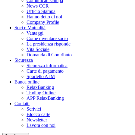
Comunicati stampa
News CCR
Ufficio Stampa
Hanno detto di noi
Company Profile
Soci e Mutualità
Vantaggi
Come diventare socio
La presidenza risponde
Vita Sociale
Domanda di Contributo
Sicurezza
Sicurezza informatica
Carte di pagamento
Sportello ATM
Banca online
RelaxBanking
Trading Online
APP RelaxBanking
Contatti
Scrivici
Blocco carte
Newsletter
Lavora con noi