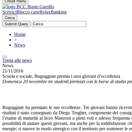
Chiudi menu
Scrivici
Blocco carte
RelaxBanking
Cerca
Home
>
News
Torna alle news
News
21/11/2016
Scuola e sociale, Buguggiate premia i suoi giovani d’eccellenza
Domenica 20 novembre tre studenti premiati con le borse di studio p
Buguggiate ha premiato le sue eccellenze. Tre giovani hanno ricevu
risultati è stato consegnato da Diego Trogher, componente del consi
l’esame di maturità al liceo Manzoni a pieni voti e adesso frequent
possibilità di aiutare questi giovani, ma anche per la soddisfazione c
energie; si muove in modo sinergico con il territorio per sostenere le e