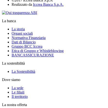
©2017 Iccrea Banca S.p.A
Realizzato da
Iccrea Banca S.p.A.
La banca
La storia
Organi sociali
Normativa Finanziaria
Dati di Bilancio
Gruppo BCC Iccrea
Etica di Gruppo e Whistleblowing
BANCASSICURAZIONE
La sostenibilità
La Sostenibilità
Dove siamo
La sede
Le filiali
Il territorio
La nostra offerta