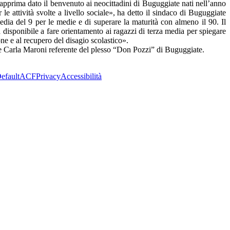
dapprima dato il benvenuto ai neocittadini di Buguggiate nati nell’anno
e attività svolte a livello sociale», ha detto il sindaco di Buguggiate
dia del 9 per le medie e di superare la maturità con almeno il 90. Il
a disponibile a fare orientamento ai ragazzi di terza media per spiegare
ne e al recupero del disagio scolastico».
e Carla Maroni referente del plesso “Don Pozzi” di Buguggiate.
efault
ACF
Privacy
Accessibilità