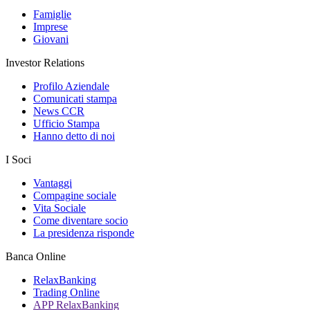
Famiglie
Imprese
Giovani
Investor Relations
Profilo Aziendale
Comunicati stampa
News CCR
Ufficio Stampa
Hanno detto di noi
I Soci
Vantaggi
Compagine sociale
Vita Sociale
Come diventare socio
La presidenza risponde
Banca Online
RelaxBanking
Trading Online
APP RelaxBanking