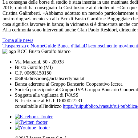
La consegna delle borse di studio è stata inserita in una mattinata de
2016, quindi ha consegnato la Costituzione ai diciottenni. «Con queste
Cristina Galimberti. «Abbiamo adottato un metodo particolarmente sel
nostro ringraziamento va alla Bcc di Busto Garolfo e Buguggiate che è v
cosa significa lavorare in banca; la vicinanza si è dimostrata anche co
Alla cerimonia sono intervenuti anche Gian Paolo Residori, dirigente
Torna alle news
Trasparenza e Norme
Guide Banca d'Italia
Disconoscimento moviment
Via Manzoni, 50 - 20038
Busto Garolfo (MI)
C.F. 00688150150
08404.direzione@actaliscertymail.it
Banca aderente al Gruppo Bancario Cooperativo Iccrea
Società partecipante al Gruppo IVA Gruppo Bancario Cooperat
Soggetta alla vigilanza di IVASS
N. Iscrizione al RUI: D000027231
consultabile all'indirizzo
https://ruipubblico.ivass.it/rui-pubbli