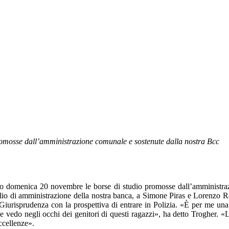
romosse dall’amministrazione comunale e sostenute dalla nostra Bcc
to domenica 20 novembre le borse di studio promosse dall’amministrazi
glio di amministrazione della nostra banca, a Simone Piras e Lorenzo 
a Giurisprudenza con la prospettiva di entrare in Polizia. «È per me u
he vedo negli occhi dei genitori di questi ragazzi», ha detto Trogher. «L
ccellenze».