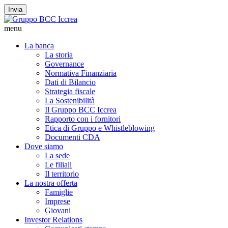
Invia
menu
La banca
La storia
Governance
Normativa Finanziaria
Dati di Bilancio
Strategia fiscale
La Sostenibilità
Il Gruppo BCC Iccrea
Rapporto con i fornitori
Etica di Gruppo e Whistleblowing
Documenti CDA
Dove siamo
La sede
Le filiali
Il territorio
La nostra offerta
Famiglie
Imprese
Giovani
Investor Relations