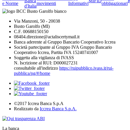
Banca
MIFID
R
e Norme
movimenti
Informativi
obbligazionari
d'Italia
Via Manzoni, 50 - 20038
Busto Garolfo (MI)
C.F. 00688150150
08404.direzione@actaliscertymail.it
Banca aderente al Gruppo Bancario Cooperativo Iccrea
Società partecipante al Gruppo IVA Gruppo Bancario
Cooperativo Iccrea, Partita IVA 15240741007
Soggetta alla vigilanza di IVASS
N. Iscrizione al RUI: D000027231
consultabile all'indirizzo
https://ruipubblico.ivass.it/rui-
pubblica/ng/#/home
©2017 Iccrea Banca S.p.A
Realizzato da
Iccrea Banca S.p.A.
La banca