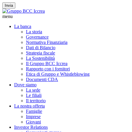
Invia
menu
La banca
La storia
Governance
Normativa Finanziaria
Dati di Bilancio
Strategia fiscale
La Sostenibilità
Il Gruppo BCC Iccrea
Rapporto con i fornitori
Etica di Gruppo e Whistleblowing
Documenti CDA
Dove siamo
La sede
Le filiali
Il territorio
La nostra offerta
Famiglie
Imprese
Giovani
Investor Relations