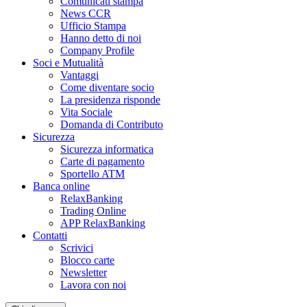
Comunicati stampa
News CCR
Ufficio Stampa
Hanno detto di noi
Company Profile
Soci e Mutualità
Vantaggi
Come diventare socio
La presidenza risponde
Vita Sociale
Domanda di Contributo
Sicurezza
Sicurezza informatica
Carte di pagamento
Sportello ATM
Banca online
RelaxBanking
Trading Online
APP RelaxBanking
Contatti
Scrivici
Blocco carte
Newsletter
Lavora con noi