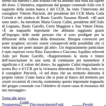
diretto dal maestro Carlo Rinaldi che ha animato una festa dal sapore
del dono. L’iniziativa, organizzata dal gruppo comunale Aido con il
supporto della nostra banca e del CCR, ha visto l’intervento del
consigliere Vittorio Pinciroli, del presidente del CCR Maria Carla
Ceriotti e del sindaco di Busto Garolfo Susanna Biondi. «40 anni
sono tanti», ha introdotto Maria Grazia Calini, presidente dell’Aido
di Legnano, Busto Garolfo, Cerro Maggiore e San Vittore Olona.
«È un traguardo importante che abbiamo raggiunto grazie
all’impegno delle molte persone che si sono prodigate per la
diffusione della cultura della donazione. Bisogna conoscere per
poter scegliere; occorre essere consapevoli della possibilità che ci
viene data per poter aiutare gli altri». Un ringraziamento particolare
è stato espresso verso Rino Zanzottera e Giacomo Aquilino referenti
Aido per Busto Garolfo. «Rappresentano la storia e futuro
dell’associazione in una sorta di continuum per trasmettere il
significato e il valore del dono», ha aggiunto Calini ringraziando la
nostra Bcc e il CCR per la vicinanza dimostrata. Del resto, fatto eco
il consigliere Pinciroli, «è nel dono che un territorio dimostra il
proprio valore. Come banca che si pone al fianco del territorio per
creare occasioni di crescita, sosteniamo questo importante traguardo
del gruppo comunale con l’obiettivo di essere cassa di risonanza del
suo messaggio».
Torna alle news
Guide
Trasparenza
Disconoscimento
Fogli
Prestiti