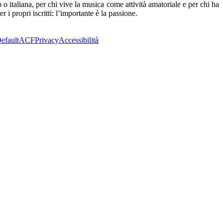
 o italiana, per chi vive la musica come attività amatoriale e per chi ha
i propri iscritti: l’importante è la passione.
efault
ACF
Privacy
Accessibilità