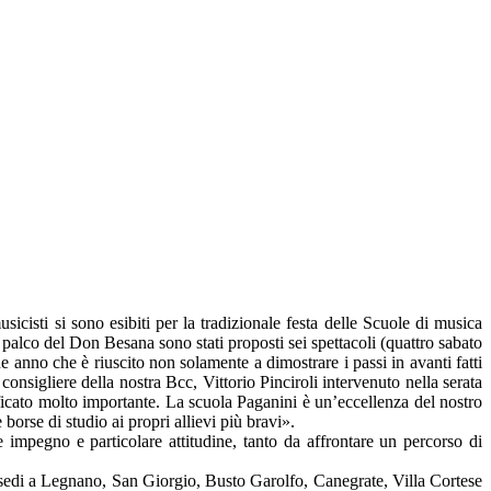
isti si sono esibiti per la tradizionale festa delle Scuole di musica
sul palco del Don Besana sono stati proposti sei spettacoli (quattro sabato
ne anno che è riuscito non solamente a dimostrare
i passi in avanti fatti
onsigliere della nostra Bcc, Vittorio Pinciroli intervenuto nella serata
ficato molto importante.
La scuola Paganini è un’eccellenza del nostro
borse di studio ai propri allievi più bravi».
e impegno e particolare attitudine, tanto da affrontare un percorso di
 sedi a Legnano, San Giorgio, Busto Garolfo, Canegrate, Villa Cortese