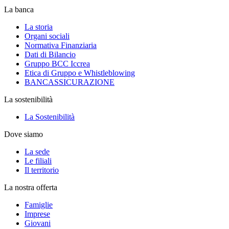
La banca
La storia
Organi sociali
Normativa Finanziaria
Dati di Bilancio
Gruppo BCC Iccrea
Etica di Gruppo e Whistleblowing
BANCASSICURAZIONE
La sostenibilità
La Sostenibilità
Dove siamo
La sede
Le filiali
Il territorio
La nostra offerta
Famiglie
Imprese
Giovani