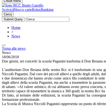
Chiudi menu
Scrivici
Blocco carte
RelaxBanking
Cerca
Home
>
News
Torna alle news
News
18/06/2018
Due giorni, sei concerti: la scuola Paganini trasforma il Don Besana n
L’auditorium Don Besana della nostra Bcc si è trasformato in una gra
Niccolò Paganini. Dal coro dei
piccoli allievi a quello degli adulti, d
e due domenica) che hanno avuto come unico filo conduttore le sette 
dagli allievi della scuola Paganini, ma anche a trasmettere la passione
di sabato. «Al valore artistico, di cui abbiamo avuto prova concreta, s
territorio capace
di trasmettere la musica a 360 gradi; la nostra Bcc ha 
Di fatto, al termine delle esibizioni, la scuola Paganini ha consegna
formazione professionale.
La Scuola di Musica Niccolò Paganini rappresenta un punto di riferim