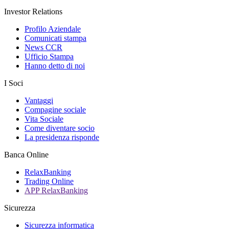
Investor Relations
Profilo Aziendale
Comunicati stampa
News CCR
Ufficio Stampa
Hanno detto di noi
I Soci
Vantaggi
Compagine sociale
Vita Sociale
Come diventare socio
La presidenza risponde
Banca Online
RelaxBanking
Trading Online
APP RelaxBanking
Sicurezza
Sicurezza informatica