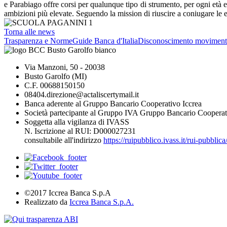
e Parabiago offre corsi per qualunque tipo di strumento, per ogni età e 
ambizioni più elevate. Seguendo la mission di riuscire a coniugare le es
Torna alle news
Trasparenza e Norme
Guide Banca d'Italia
Disconoscimento moviment
Via Manzoni, 50 - 20038
Busto Garolfo (MI)
C.F. 00688150150
08404.direzione@actaliscertymail.it
Banca aderente al Gruppo Bancario Cooperativo Iccrea
Società partecipante al Gruppo IVA Gruppo Bancario Cooperat
Soggetta alla vigilanza di IVASS
N. Iscrizione al RUI: D000027231
consultabile all'indirizzo
https://ruipubblico.ivass.it/rui-pubbli
©2017 Iccrea Banca S.p.A
Realizzato da
Iccrea Banca S.p.A.