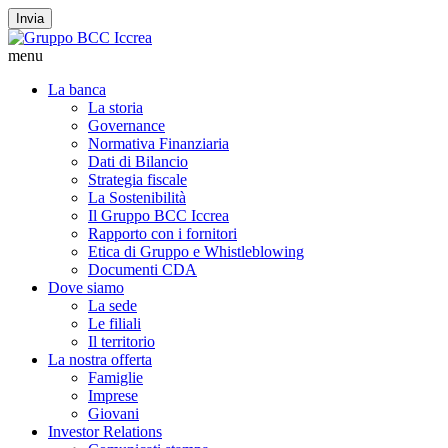
Invia
menu
La banca
La storia
Governance
Normativa Finanziaria
Dati di Bilancio
Strategia fiscale
La Sostenibilità
Il Gruppo BCC Iccrea
Rapporto con i fornitori
Etica di Gruppo e Whistleblowing
Documenti CDA
Dove siamo
La sede
Le filiali
Il territorio
La nostra offerta
Famiglie
Imprese
Giovani
Investor Relations