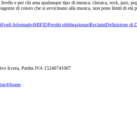
livello e per chi ama qualunque tipo di musica: classica, rock, jazz, pop
igenze di coloro che si avvicinano alla musica, non pone limiti di età per 
i
Fogli Informativi
MIFID
Prestiti obbligazionari
Reclami
Definizione di D
ivo Iccrea, Partita IVA 15240741007
ca/ng/#/home