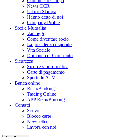
Comunicati stampa
News CCR
Ufficio Stampa
Hanno detto di noi
Company Profile
Soci e Mutualità
Vantaggi
Come diventare socio
La presidenza risponde
Vita Sociale
Domanda di Contributo
Sicurezza
Sicurezza informatica
Carte di pagamento
Sportello ATM
Banca online
RelaxBanking
Trading Online
APP RelaxBanking
Contatti
Scrivici
Blocco carte
Newsletter
Lavora con noi