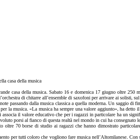
ella casa della musica
nde casa della musica. Sabato 16 e domenica 17 giugno oltre 250 music
all’orchestra di chitarre all’ensemble di saxofoni per arrivare ai solisti, 
note passando dalla musica classica a quella moderna. Un saggio di fi
 per la musica. «La musica ha sempre una valore aggiunto», ha detto il c
i associa il valore educativo che per i ragazzi in particolare ha un signi
voluto porsi al fianco di questa realtà nel mondo in cui ha consegnato le 
to oltre 70 borse di studio ai ragazzi che hanno dimostrato particolar
ento per tutti coloro che vogliono fare musica nell’Altomilanese. Con