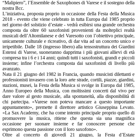
“Malipiero”, l’Ensemble de Saxophones di Varese e il sostegno della
nostra Bcc.
L’iniziativa, proposta proprio in occasione della Festa della Musica
2018 - evento che viene celebrato in tutta Europa dal 1985 proprio
nel giorno del solstizio d’estate - vedrà esibirsi una grande orchestra
composta da oltre 60 saxofonisti provenienti da molteplici realtà
musicali dell’Altomilanese e del Varesotto con l’obiettivo principale,
unicamente culturale e ricreativo, di dar vita ad un concerto unico e
irripetibile. Dalle 18 (ingresso libero) alla tensostruttura dei Giardini
Estensi di Varese, suoneranno dapprima i più giovani allievi di età
compresa tra i 6 e i 14 anni; quindi tutti i saxofonisti, grandi e piccoli
insieme; infine l’orchestra composta dai saxofonisti di livello più
avanzato.
Nata il 21 giugno del 1982 in Francia, quando musicisti dilettanti e
professionisti invasero con la loro arte strade, cortili, piazze, giardini,
stazioni, musei, la Festa della Musica si svolge in Europa dal 1985,
Anno Europeo della Musica, con moltissimi concerti dal vivo per
dare valore al gesto musicale, alla spontaneità, alla disponibilità di
chi partecipa. «Varese non poteva mancare a questo importante
appuntamento», premette il direttore artistico Giuseppina Levato.
«La Sax Academy, che ha come intento principale proprio quello di
promuovere la musica, ritiene che questa sia una magnifica
occasione per suonare insieme e far conoscere persone che
esprimono questa passione con il loro saxofono».
Oltre al concerto di giovedì 21 giugno, la Festa d’Estate