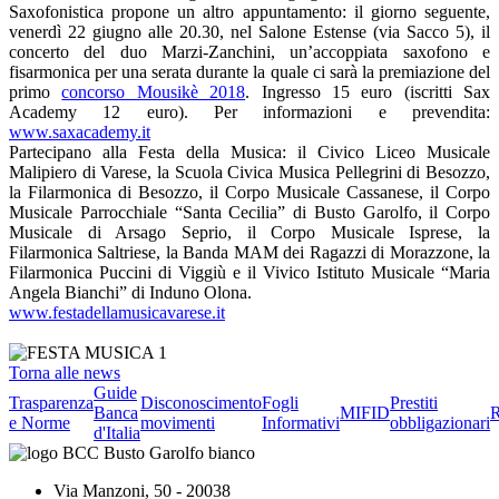
Saxofonistica propone un altro appuntamento: il giorno seguente,
venerdì 22 giugno alle 20.30, nel Salone Estense (via Sacco 5), il
concerto del duo Marzi-Zanchini, un’accoppiata saxofono e
fisarmonica per una serata durante la quale ci sarà la premiazione del
primo
concorso Mousikè 2018
. Ingresso 15 euro (iscritti Sax
Academy 12 euro). Per informazioni e prevendita:
www.saxacademy.it
Partecipano alla Festa della Musica: il Civico Liceo Musicale
Malipiero di Varese, la Scuola Civica Musica Pellegrini di Besozzo,
la Filarmonica di Besozzo, il Corpo Musicale Cassanese, il Corpo
Musicale Parrocchiale “Santa Cecilia” di Busto Garolfo, il Corpo
Musicale di Arsago Seprio, il Corpo Musicale Isprese, la
Filarmonica Saltriese, la Banda MAM dei Ragazzi di Morazzone, la
Filarmonica Puccini di Viggiù e il Vivico Istituto Musicale “Maria
Angela Bianchi” di Induno Olona.
www.festadellamusicavarese.it
Torna alle news
Guide
Trasparenza
Disconoscimento
Fogli
Prestiti
Banca
MIFID
R
e Norme
movimenti
Informativi
obbligazionari
d'Italia
Via Manzoni, 50 - 20038