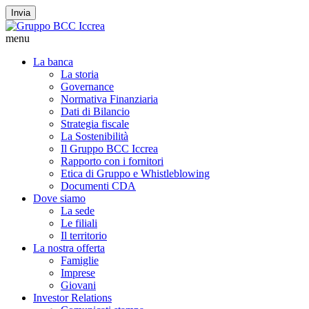
Invia
menu
La banca
La storia
Governance
Normativa Finanziaria
Dati di Bilancio
Strategia fiscale
La Sostenibilità
Il Gruppo BCC Iccrea
Rapporto con i fornitori
Etica di Gruppo e Whistleblowing
Documenti CDA
Dove siamo
La sede
Le filiali
Il territorio
La nostra offerta
Famiglie
Imprese
Giovani
Investor Relations