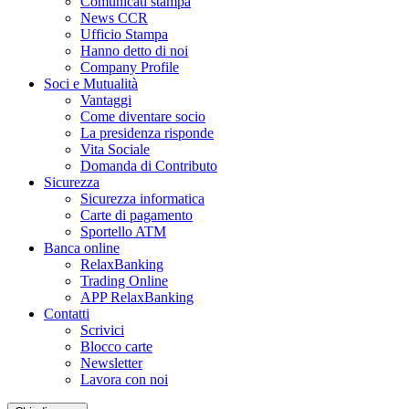
Comunicati stampa
News CCR
Ufficio Stampa
Hanno detto di noi
Company Profile
Soci e Mutualità
Vantaggi
Come diventare socio
La presidenza risponde
Vita Sociale
Domanda di Contributo
Sicurezza
Sicurezza informatica
Carte di pagamento
Sportello ATM
Banca online
RelaxBanking
Trading Online
APP RelaxBanking
Contatti
Scrivici
Blocco carte
Newsletter
Lavora con noi