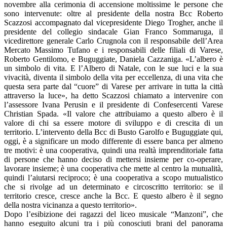
novembre alla cerimonia di accensione moltissime le persone che
sono intervenute: oltre al presidente della nostra Bcc Roberto
Scazzosi accompagnato dal vicepresidente Diego Trogher, anche il
presidente del collegio sindacale Gian Franco Sommaruga, il
vicedirettore generale Carlo Crugnola con il responsabile dell’Area
Mercato Massimo Tufano e i responsabili delle filiali di Varese,
Roberto Gentilomo, e Buguggiate, Daniela Cazzaniga. «L’albero è
un simbolo di vita. E l’Albero di Natale, con le sue luci e la sua
vivacità, diventa il simbolo della vita per eccellenza, di una vita che
questa sera parte dal “cuore” di Varese per arrivare in tutta la città
attraverso la luce», ha detto Scazzosi chiamato a intervenire con
l’assessore Ivana Perusin e il presidente di Confesercenti Varese
Christian Spada. «Il valore che attribuiamo a questo albero è il
valore di chi sa essere motore di sviluppo e di crescita di un
territorio. L’intervento della Bcc di Busto Garolfo e Buguggiate qui,
oggi, è a significare un modo differente di essere banca per almeno
tre motivi: è una cooperativa, quindi una realtà imprenditoriale fatta
di persone che hanno deciso di mettersi insieme per co-operare,
lavorare insieme; è una cooperativa che mette al centro la mutualità,
quindi l’aiutarsi reciproco; è una cooperativa a scopo mutualistico
che si rivolge ad un determinato e circoscritto territorio: se il
territorio cresce, cresce anche la Bcc. E questo albero è il segno
della nostra vicinanza a questo territorio».
Dopo l’esibizione dei ragazzi del liceo musicale “Manzoni”, che
hanno eseguito alcuni tra i più conosciuti brani del panorama