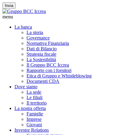
Invia
menu
La banca
La storia
Governance
Normativa Finanziaria
Dati di Bilancio
Strategia fiscale
La Sostenibilità
Il Gruppo BCC Iccrea
Rapporto con i fornitori
Etica di Gruppo e Whistleblowing
Documenti CDA
Dove siamo
La sede
Le filiali
Il territorio
La nostra offerta
Famiglie
Imprese
Giovani
Investor Relations