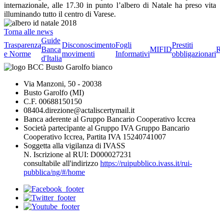
internazionale, alle 17.30 in punto l’albero di Natale ha preso vita
illuminando tutto il centro di Varese.
Torna alle news
Guide
Trasparenza
Disconoscimento
Fogli
Prestiti
Banca
MIFID
R
e Norme
movimenti
Informativi
obbligazionari
d'Italia
Via Manzoni, 50 - 20038
Busto Garolfo (MI)
C.F. 00688150150
08404.direzione@actaliscertymail.it
Banca aderente al Gruppo Bancario Cooperativo Iccrea
Società partecipante al Gruppo IVA Gruppo Bancario
Cooperativo Iccrea, Partita IVA 15240741007
Soggetta alla vigilanza di IVASS
N. Iscrizione al RUI: D000027231
consultabile all'indirizzo
https://ruipubblico.ivass.it/rui-
pubblica/ng/#/home