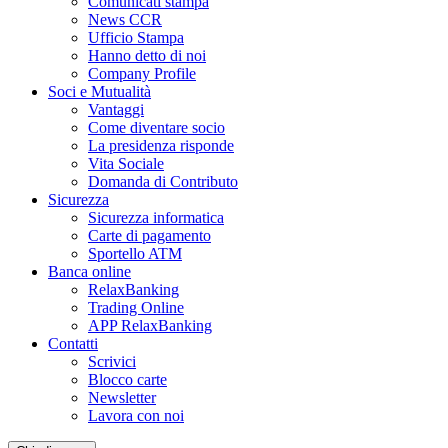
Comunicati stampa
News CCR
Ufficio Stampa
Hanno detto di noi
Company Profile
Soci e Mutualità
Vantaggi
Come diventare socio
La presidenza risponde
Vita Sociale
Domanda di Contributo
Sicurezza
Sicurezza informatica
Carte di pagamento
Sportello ATM
Banca online
RelaxBanking
Trading Online
APP RelaxBanking
Contatti
Scrivici
Blocco carte
Newsletter
Lavora con noi