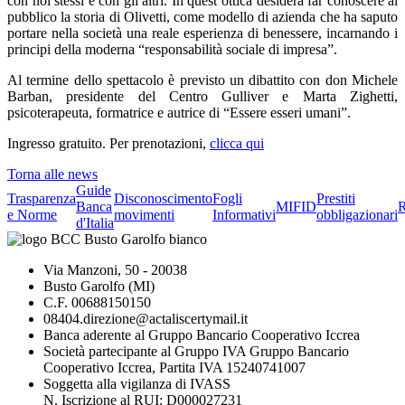
con noi stessi e con gli altri. In quest’ottica desidera far conoscere al
pubblico la storia di Olivetti, come modello di azienda che ha saputo
portare nella società una reale esperienza di benessere, incarnando i
principi della moderna “responsabilità sociale di impresa”.
Al termine dello spettacolo è previsto un dibattito con don Michele
Barban, presidente del Centro Gulliver e Marta Zighetti,
psicoterapeuta, formatrice e autrice di “Essere esseri umani”.
Ingresso gratuito. Per prenotazioni,
clicca qui
Torna alle news
Guide
Trasparenza
Disconoscimento
Fogli
Prestiti
Banca
MIFID
R
e Norme
movimenti
Informativi
obbligazionari
d'Italia
Via Manzoni, 50 - 20038
Busto Garolfo (MI)
C.F. 00688150150
08404.direzione@actaliscertymail.it
Banca aderente al Gruppo Bancario Cooperativo Iccrea
Società partecipante al Gruppo IVA Gruppo Bancario
Cooperativo Iccrea, Partita IVA 15240741007
Soggetta alla vigilanza di IVASS
N. Iscrizione al RUI: D000027231