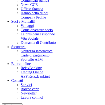
Comunicati stampa
News CCR
Ufficio Stampa
Hanno detto di noi
Company Profile
Soci e Mutualità
Vantaggi
Come diventare socio
La presidenza risponde
Vita Sociale
Domanda di Contributo
Sicurezza
Sicurezza informatica
Carte di pagamento
Sportello ATM
Banca online
RelaxBanking
Trading Online
APP RelaxBanking
Contatti
Scrivici
Blocco carte
Newsletter
Lavora con noi