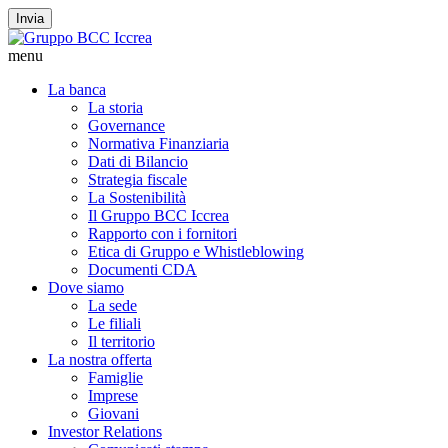
Invia
menu
La banca
La storia
Governance
Normativa Finanziaria
Dati di Bilancio
Strategia fiscale
La Sostenibilità
Il Gruppo BCC Iccrea
Rapporto con i fornitori
Etica di Gruppo e Whistleblowing
Documenti CDA
Dove siamo
La sede
Le filiali
Il territorio
La nostra offerta
Famiglie
Imprese
Giovani
Investor Relations