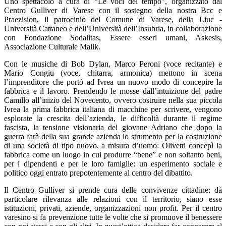
Uno spettacolo a cura di “Le voci del tempo”, organizzato dal
Centro Gulliver di Varese con il sostegno della nostra Bcc e
Praezision, il patrocinio del Comune di Varese, della Liuc -
Università Cattaneo e dell’Università dell’Insubria, in collaborazione
con Fondazione Sodalitas, Essere esseri umani, Askesis,
Associazione Culturale Malik.
Con le musiche di Bob Dylan, Marco Peroni (voce recitante) e
Mario Congiu (voce, chitarra, armonica) mettono in scena
l’imprenditore che portò ad Ivrea un nuovo modo di concepire la
fabbrica e il lavoro. Prendendo le mosse dall’intuizione del padre
Camillo all’inizio del Novecento, ovvero costruire nella sua piccola
Ivrea la prima fabbrica italiana di macchine per scrivere, vengono
esplorate la crescita dell’azienda, le difficoltà durante il regime
fascista, la tensione visionaria del giovane Adriano che dopo la
guerra farà della sua grande azienda lo strumento per la costruzione
di una società di tipo nuovo, a misura d’uomo: Olivetti concepì la
fabbrica come un luogo in cui produrre “bene” e non soltanto beni,
per i dipendenti e per le loro famiglie: un esperimento sociale e
politico oggi entrato prepotentemente al centro del dibattito.
Il Centro Gulliver si prende cura delle convivenze cittadine: dà
particolare rilevanza alle relazioni con il territorio, siano esse
istituzioni, privati, aziende, organizzazioni non profit. Per il centro
varesino si fa prevenzione tutte le volte che si promuove il benessere