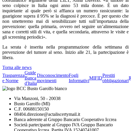
coordinatrice legnanese della LILT, Anna Daverio. «Il tumore al
seno colpisce in Italia ogni anno 53 mila donne. È un dato
inquietante al quale però si affianca un numero rassicurante: la
guarigione supera il 95% se la diagnosi è precoce. È per questo che
non smetteremo mai di sensibilizzare tutti sull’importanza della
prevenzione: quella primaria, ovvero nel seguire un’alimentazione
sana e corretti stili di vita, e quella secondaria, attraverso le visite e
gli screening periodici».
La serata è inserita nella programmazione della settimana di
prevenzione del tumore al seno. Inizio alle 21, la partecipazione è
libera.
Torna alle news
Guide
Trasparenza
Disconoscimento
Fogli
Prestiti
Banca
MIFID
R
e Norme
movimenti
Informativi
obbligazionari
d'Italia
Via Manzoni, 50 - 20038
Busto Garolfo (MI)
C.F. 00688150150
08404.direzione@actaliscertymail.it
Banca aderente al Gruppo Bancario Cooperativo Iccrea
Società partecipante al Gruppo IVA Gruppo Bancario
Cooperativo Iccrea, Partita IVA 15240741007