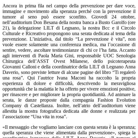
Ancora in prima fila nel campo della prevenzione per dare voce,
immagine e movimento alla speranza perché con la prevenzione il
tumore al seno può essere sconfitto. Giovedì 24 ottobre,
nell’auditorium Don Besana della nostra banca a Busto Garolfo (ore
21), la delegazione LILT di Legnano, la nostra Bcc e il Circolo
Culturale e Ricreativo propongono una serata dedicata al tema della
prevenzione. L’iniziativa, dal titolo “La prevenzione è vita”, non
vuole essere solamente una conferenza medica, ma l’occasione di
sentire, vedere, ascoltare testimonianze di chi ce l’ha fatta. Accanto
agli interventi di Paola Maria Gini, responsabile UOC Senologia
Chirurgica dell’ASST Ovest Milanese, dello psicoterapeuta
Giovanni Calloni e della coordinatrice della LILT di Legnano Anna
Daverio, sono previste letture di alcune pagine del libro “Ti regalerò
una rosa”. Qui l’autrice Ivana Maconi ha raccolto la propria
esperienza di dolore e difficoltà, descrivendo la meravigliosa
opportunità che la malattia le ha offerto per vivere emozioni positive,
per rinascere e per migliorare la propria quotidianità. Ad animare la
serata, le danze proposte dalla compagnia Fashion Evolution
Company di Castellanza. Inoltre, nell’atrio dell’auditorium viene
allestita la mostra fotografica dedicata alle donne e realizzata per
l’associazione “Una vita in rosa”.
«Il messaggio che vogliamo lanciare con questa serata è la speranza;
quella speranza che viene alimentata dalla prevenzione», spiega la