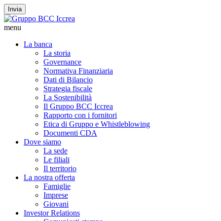
Invia
menu
La banca
La storia
Governance
Normativa Finanziaria
Dati di Bilancio
Strategia fiscale
La Sostenibilità
Il Gruppo BCC Iccrea
Rapporto con i fornitori
Etica di Gruppo e Whistleblowing
Documenti CDA
Dove siamo
La sede
Le filiali
Il territorio
La nostra offerta
Famiglie
Imprese
Giovani
Investor Relations