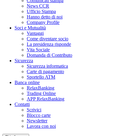
Comunicati stampa
News CCR
Ufficio Stampa
Hanno detto di noi
Company Profile
Soci e Mutualità
Vantaggi
Come diventare socio
La presidenza risponde
Vita Sociale
Domanda di Contributo
Sicurezza
Sicurezza informatica
Carte di pagamento
Sportello ATM
Banca online
RelaxBanking
Trading Online
APP RelaxBanking
Contatti
Scrivici
Blocco carte
Newsletter
Lavora con noi