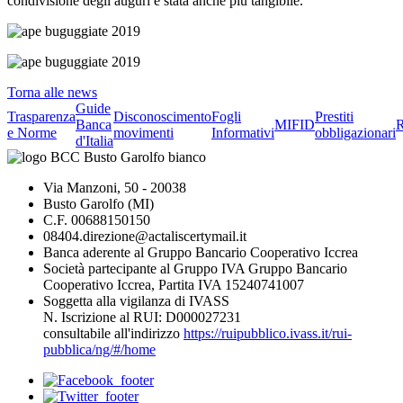
condivisione degli auguri è stata anche più tangibile.
Torna alle news
Guide
Trasparenza
Disconoscimento
Fogli
Prestiti
Banca
MIFID
R
e Norme
movimenti
Informativi
obbligazionari
d'Italia
Via Manzoni, 50 - 20038
Busto Garolfo (MI)
C.F. 00688150150
08404.direzione@actaliscertymail.it
Banca aderente al Gruppo Bancario Cooperativo Iccrea
Società partecipante al Gruppo IVA Gruppo Bancario
Cooperativo Iccrea, Partita IVA 15240741007
Soggetta alla vigilanza di IVASS
N. Iscrizione al RUI: D000027231
consultabile all'indirizzo
https://ruipubblico.ivass.it/rui-
pubblica/ng/#/home