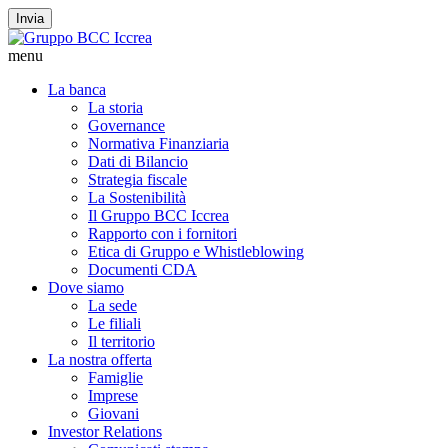
Invia
menu
La banca
La storia
Governance
Normativa Finanziaria
Dati di Bilancio
Strategia fiscale
La Sostenibilità
Il Gruppo BCC Iccrea
Rapporto con i fornitori
Etica di Gruppo e Whistleblowing
Documenti CDA
Dove siamo
La sede
Le filiali
Il territorio
La nostra offerta
Famiglie
Imprese
Giovani
Investor Relations