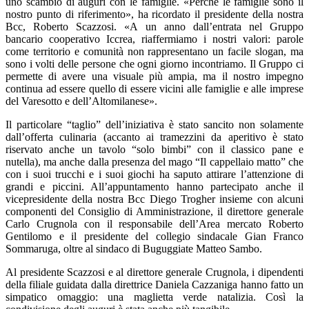
uno scambio di auguri con le famiglie. «Perché le famiglie sono il
nostro punto di riferimento», ha ricordato il presidente della nostra
Bcc, Roberto Scazzosi. «A un anno dall’entrata nel Gruppo
bancario cooperativo Iccrea, riaffermiamo i nostri valori: parole
come territorio e comunità non rappresentano un facile slogan, ma
sono i volti delle persone che ogni giorno incontriamo. Il Gruppo ci
permette di avere una visuale più ampia, ma il nostro impegno
continua ad essere quello di essere vicini alle famiglie e alle imprese
del Varesotto e dell’Altomilanese».
Il particolare “taglio” dell’iniziativa è stato sancito non solamente
dall’offerta culinaria (accanto ai tramezzini da aperitivo è stato
riservato anche un tavolo “solo bimbi” con il classico pane e
nutella), ma anche dalla presenza del mago “Il cappellaio matto” che
con i suoi trucchi e i suoi giochi ha saputo attirare l’attenzione di
grandi e piccini. All’appuntamento hanno partecipato anche il
vicepresidente della nostra Bcc Diego Trogher insieme con alcuni
componenti del Consiglio di Amministrazione, il direttore generale
Carlo Crugnola con il responsabile dell’Area mercato Roberto
Gentilomo e il presidente del collegio sindacale Gian Franco
Sommaruga, oltre al sindaco di Buguggiate Matteo Sambo.
Al presidente Scazzosi e al direttore generale Crugnola, i dipendenti
della filiale guidata dalla direttrice Daniela Cazzaniga hanno fatto un
simpatico omaggio: una maglietta verde natalizia. Così la