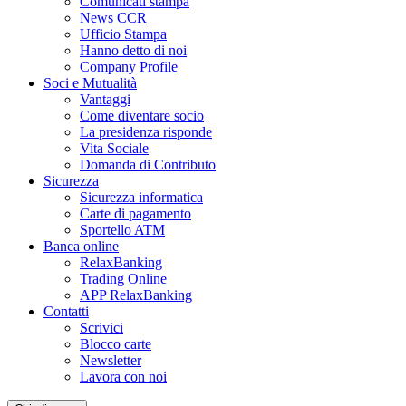
Comunicati stampa
News CCR
Ufficio Stampa
Hanno detto di noi
Company Profile
Soci e Mutualità
Vantaggi
Come diventare socio
La presidenza risponde
Vita Sociale
Domanda di Contributo
Sicurezza
Sicurezza informatica
Carte di pagamento
Sportello ATM
Banca online
RelaxBanking
Trading Online
APP RelaxBanking
Contatti
Scrivici
Blocco carte
Newsletter
Lavora con noi