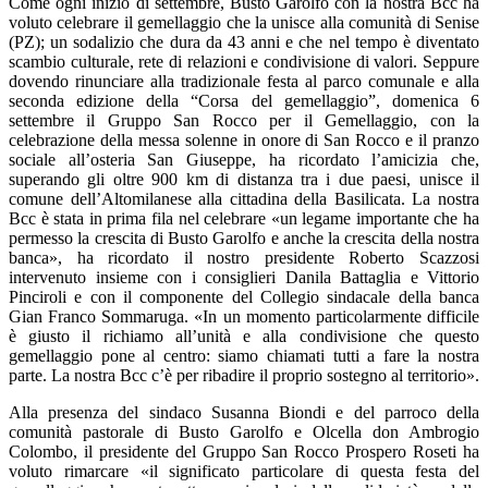
Come ogni inizio di settembre, Busto Garolfo con la nostra Bcc ha
voluto celebrare il gemellaggio che la unisce alla comunità di Senise
(PZ); un sodalizio che dura da 43 anni e che nel tempo è diventato
scambio culturale, rete di relazioni e condivisione di valori. Seppure
dovendo rinunciare alla tradizionale festa al parco comunale e alla
seconda edizione della “Corsa del gemellaggio”, domenica 6
settembre il Gruppo San Rocco per il Gemellaggio, con la
celebrazione della messa solenne in onore di San Rocco e il pranzo
sociale all’osteria San Giuseppe, ha ricordato l’amicizia che,
superando gli oltre 900 km di distanza tra i due paesi, unisce il
comune dell’Altomilanese alla cittadina della Basilicata. La nostra
Bcc è stata in prima fila nel celebrare «un legame importante che ha
permesso la crescita di Busto Garolfo e anche la crescita della nostra
banca», ha ricordato il nostro presidente Roberto Scazzosi
intervenuto insieme con i consiglieri Danila Battaglia e Vittorio
Pinciroli e con il componente del Collegio sindacale della banca
Gian Franco Sommaruga. «In un momento particolarmente difficile
è giusto il richiamo all’unità e alla condivisione che questo
gemellaggio pone al centro: siamo chiamati tutti a fare la nostra
parte. La nostra Bcc c’è per ribadire il proprio sostegno al territorio».
Alla presenza del sindaco Susanna Biondi e del parroco della
comunità pastorale di Busto Garolfo e Olcella don Ambrogio
Colombo, il presidente del Gruppo San Rocco Prospero Roseti ha
voluto rimarcare «il significato particolare di questa festa del