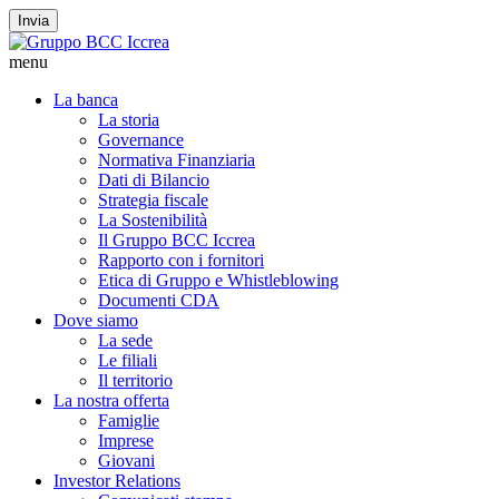
Invia
menu
La banca
La storia
Governance
Normativa Finanziaria
Dati di Bilancio
Strategia fiscale
La Sostenibilità
Il Gruppo BCC Iccrea
Rapporto con i fornitori
Etica di Gruppo e Whistleblowing
Documenti CDA
Dove siamo
La sede
Le filiali
Il territorio
La nostra offerta
Famiglie
Imprese
Giovani
Investor Relations