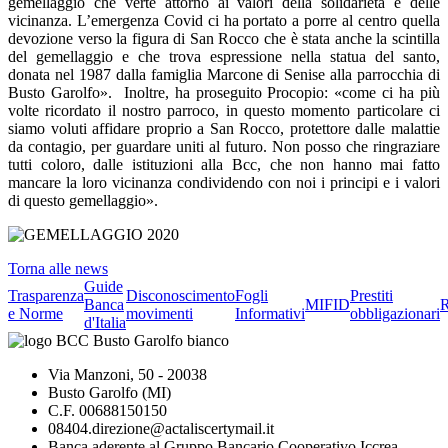
gemellaggio che verte attorno ai valori della solidarietà e delle
vicinanza. L’emergenza Covid ci ha portato a porre al centro quella
devozione verso la figura di San Rocco che è stata anche la scintilla
del gemellaggio e che trova espressione nella statua del santo,
donata nel 1987 dalla famiglia Marcone di Senise alla parrocchia di
Busto Garolfo». Inoltre, ha proseguito Procopio: «come ci ha più
volte ricordato il nostro parroco, in questo momento particolare ci
siamo voluti affidare proprio a San Rocco, protettore dalle malattie
da contagio, per guardare uniti al futuro. Non posso che ringraziare
tutti coloro, dalle istituzioni alla Bcc, che non hanno mai fatto
mancare la loro vicinanza condividendo con noi i principi e i valori
di questo gemellaggio».
Torna alle news
Guide
Trasparenza
Disconoscimento
Fogli
Prestiti
Banca
MIFID
R
e Norme
movimenti
Informativi
obbligazionari
d'Italia
Via Manzoni, 50 - 20038
Busto Garolfo (MI)
C.F. 00688150150
08404.direzione@actaliscertymail.it
Banca aderente al Gruppo Bancario Cooperativo Iccrea