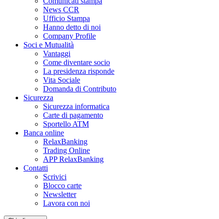
Comunicati stampa
News CCR
Ufficio Stampa
Hanno detto di noi
Company Profile
Soci e Mutualità
Vantaggi
Come diventare socio
La presidenza risponde
Vita Sociale
Domanda di Contributo
Sicurezza
Sicurezza informatica
Carte di pagamento
Sportello ATM
Banca online
RelaxBanking
Trading Online
APP RelaxBanking
Contatti
Scrivici
Blocco carte
Newsletter
Lavora con noi