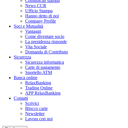
Comunicati stampa
News CCR
Ufficio Stampa
Hanno detto di noi
Company Profile
Soci e Mutualità
Vantaggi
Come diventare socio
La presidenza risponde
Vita Sociale
Domanda di Contributo
Sicurezza
Sicurezza informatica
Carte di pagamento
Sportello ATM
Banca online
RelaxBanking
Trading Online
APP RelaxBanking
Contatti
Scrivici
Blocco carte
Newsletter
Lavora con noi