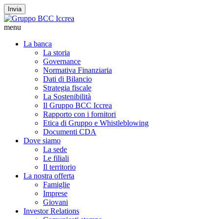
Invia
menu
La banca
La storia
Governance
Normativa Finanziaria
Dati di Bilancio
Strategia fiscale
La Sostenibilità
Il Gruppo BCC Iccrea
Rapporto con i fornitori
Etica di Gruppo e Whistleblowing
Documenti CDA
Dove siamo
La sede
Le filiali
Il territorio
La nostra offerta
Famiglie
Imprese
Giovani
Investor Relations