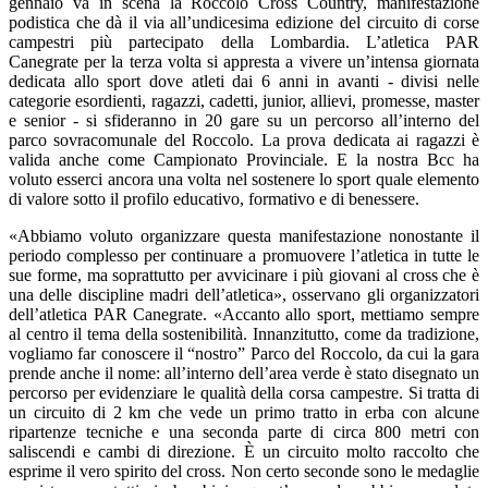
gennaio va in scena la Roccolo Cross Country, manifestazione
podistica che dà il via all’undicesima edizione del circuito di corse
campestri più partecipato della Lombardia. L’atletica PAR
Canegrate per la terza volta si appresta a vivere un’intensa giornata
dedicata allo sport dove atleti dai 6 anni in avanti - divisi nelle
categorie esordienti, ragazzi, cadetti, junior, allievi, promesse, master
e senior - si sfideranno in 20 gare su un percorso all’interno del
parco sovracomunale del Roccolo. La prova dedicata ai ragazzi è
valida anche come Campionato Provinciale. E la nostra Bcc ha
voluto esserci ancora una volta nel sostenere lo sport quale elemento
di valore sotto il profilo educativo, formativo e di benessere.
«Abbiamo voluto organizzare questa manifestazione nonostante il
periodo complesso per continuare a promuovere l’atletica in tutte le
sue forme, ma soprattutto per avvicinare i più giovani al cross che è
una delle discipline madri dell’atletica», osservano gli organizzatori
dell’atletica PAR Canegrate. «Accanto allo sport, mettiamo sempre
al centro il tema della sostenibilità. Innanzitutto, come da tradizione,
vogliamo far conoscere il “nostro” Parco del Roccolo, da cui la gara
prende anche il nome: all’interno dell’area verde è stato disegnato un
percorso per evidenziare le qualità della corsa campestre. Si tratta di
un circuito di 2 km che vede un primo tratto in erba con alcune
ripartenze tecniche e una seconda parte di circa 800 metri con
saliscendi e cambi di direzione. È un circuito molto raccolto che
esprime il vero spirito del cross. Non certo seconde sono le medaglie