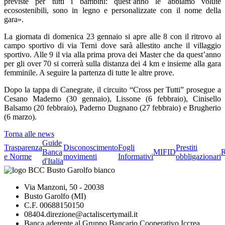
previste per tutti i bambini: quest’anno le abbiamo volute
ecosostenibili, sono in legno e personalizzate con il nome della
gara».
La giornata di domenica 23 gennaio si apre alle 8 con il ritrovo al
campo sportivo di via Terni dove sarà allestito anche il villaggio
sportivo. Alle 9 il via alla prima prova dei Master che da quest’anno
per gli over 70 si correrà sulla distanza dei 4 km e insieme alla gara
femminile. A seguire la partenza di tutte le altre prove.
Dopo la tappa di Canegrate, il circuito “Cross per Tutti” prosegue a
Cesano Maderno (30 gennaio), Lissone (6 febbraio), Cinisello
Balsamo (20 febbraio), Paderno Dugnano (27 febbraio) e Brugherio
(6 marzo).
Torna alle news
Guide
Trasparenza
Disconoscimento
Fogli
Prestiti
Banca
MIFID
R
e Norme
movimenti
Informativi
obbligazionari
d'Italia
Via Manzoni, 50 - 20038
Busto Garolfo (MI)
C.F. 00688150150
08404.direzione@actaliscertymail.it
Banca aderente al Gruppo Bancario Cooperativo Iccrea