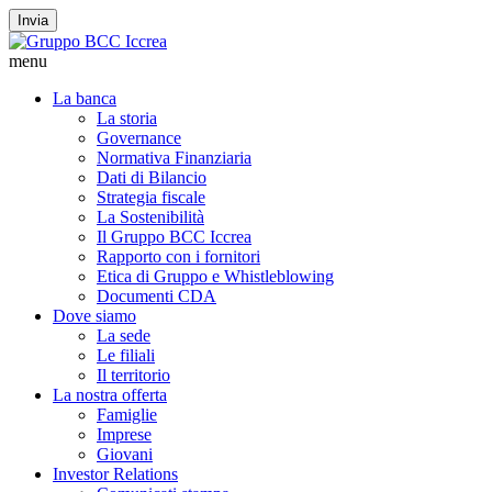
Invia
menu
La banca
La storia
Governance
Normativa Finanziaria
Dati di Bilancio
Strategia fiscale
La Sostenibilità
Il Gruppo BCC Iccrea
Rapporto con i fornitori
Etica di Gruppo e Whistleblowing
Documenti CDA
Dove siamo
La sede
Le filiali
Il territorio
La nostra offerta
Famiglie
Imprese
Giovani
Investor Relations