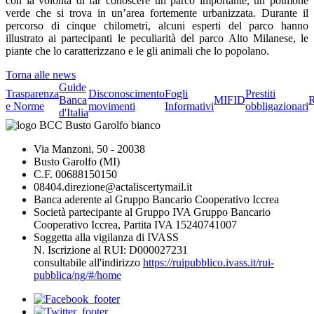
con la volontà di far conoscere un parco importante, un polmone
verde che si trova in un’area fortemente urbanizzata. Durante il
percorso di cinque chilometri, alcuni esperti del parco hanno
illustrato ai partecipanti le peculiarità del parco Alto Milanese, le
piante che lo caratterizzano e le gli animali che lo popolano.
Torna alle news
Guide
Trasparenza
Disconoscimento
Fogli
Prestiti
Banca
MIFID
R
e Norme
movimenti
Informativi
obbligazionari
d'Italia
Via Manzoni, 50 - 20038
Busto Garolfo (MI)
C.F. 00688150150
08404.direzione@actaliscertymail.it
Banca aderente al Gruppo Bancario Cooperativo Iccrea
Società partecipante al Gruppo IVA Gruppo Bancario
Cooperativo Iccrea, Partita IVA 15240741007
Soggetta alla vigilanza di IVASS
N. Iscrizione al RUI: D000027231
consultabile all'indirizzo
https://ruipubblico.ivass.it/rui-
pubblica/ng/#/home