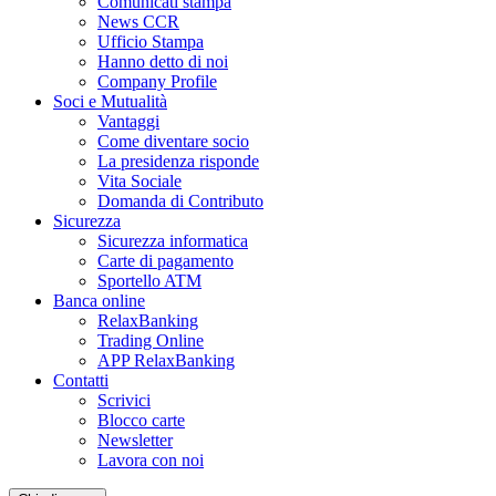
Comunicati stampa
News CCR
Ufficio Stampa
Hanno detto di noi
Company Profile
Soci e Mutualità
Vantaggi
Come diventare socio
La presidenza risponde
Vita Sociale
Domanda di Contributo
Sicurezza
Sicurezza informatica
Carte di pagamento
Sportello ATM
Banca online
RelaxBanking
Trading Online
APP RelaxBanking
Contatti
Scrivici
Blocco carte
Newsletter
Lavora con noi