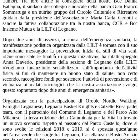
Tumori. Tra loro anche la consigliera della nostra Bcc Danila
Battaglia, il sindaco del collegio sindacale della banca Gian Franco
Sommaruga e un nutrito gruppo del Circolo Culturale e Ricreativo
guidato dalla presidente dell’associazione Maria Carla Ceriotti a
sancire la fattiva collaborazione tra la nostra banca, CCR e Bcc
Insieme Mutua e la LILT di Legnano.
Dopo due anni di assenza, a causa dell’emergenza sanitaria, la
manifestazione podistica organizzata dalla LILT è tornata con il suo
importante messaggio: la prevenzione inizia da stili di vita sani.
«Due sono state le finalità di questa iniziativa», ha infatti spiegato
Anna Daverio, presidente della sezione di Legnano della LILT.
«Vogliamo innanzitutto sensibilizzare sull’importanza dell’attività
fisica ai fini di mantenere un buono stato di salute; non certo
secondo, raccogliere fondi per sostenere l’attività di prevenzione e di
vicinanza ai malati oncologici che la nostra associazione svolge,
questo soprattutto dopo due anni di emergenza sanitaria».
Organizzata con la partecipazione di Orobie Nordic Walking,
Famiglia Legnanese, Legnano Basket Knights e Calzette Rosa padel
team, con il patrocinio del Comune di Legnano e del Parco Alto
Milanese, la terza edizione della Camminata per la Vita ha trovato
un nuovo scenario rispetto al passato: dal Parco Castello, dove si
sono svolte le edizioni 2018 e 2019, si è spostata quest’anno
nell’area verde che sorge tra Legnano, Castellanza e Busto Arsizio