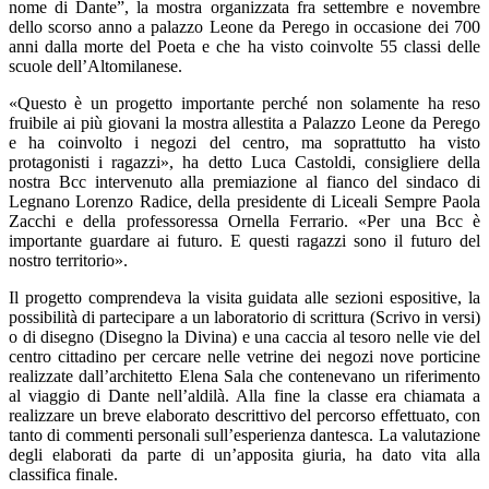
nome di Dante”, la mostra organizzata fra settembre e novembre
dello scorso anno a palazzo Leone da Perego in occasione dei 700
anni dalla morte del Poeta e che ha visto coinvolte 55 classi delle
scuole dell’Altomilanese.
«Questo è un progetto importante perché non solamente ha reso
fruibile ai più giovani la mostra allestita a Palazzo Leone da Perego
e ha coinvolto i negozi del centro, ma soprattutto ha visto
protagonisti i ragazzi», ha detto Luca Castoldi, consigliere della
nostra Bcc intervenuto alla premiazione al fianco del sindaco di
Legnano Lorenzo Radice, della presidente di Liceali Sempre Paola
Zacchi e della professoressa Ornella Ferrario. «Per una Bcc è
importante guardare ai futuro. E questi ragazzi sono il futuro del
nostro territorio».
Il progetto comprendeva la visita guidata alle sezioni espositive, la
possibilità di partecipare a un laboratorio di scrittura (Scrivo in versi)
o di disegno (Disegno la Divina) e una caccia al tesoro nelle vie del
centro cittadino per cercare nelle vetrine dei negozi nove porticine
realizzate dall’architetto Elena Sala che contenevano un riferimento
al viaggio di Dante nell’aldilà. Alla fine la classe era chiamata a
realizzare un breve elaborato descrittivo del percorso effettuato, con
tanto di commenti personali sull’esperienza dantesca. La valutazione
degli elaborati da parte di un’apposita giuria, ha dato vita alla
classifica finale.