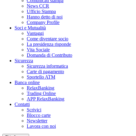
Comunicati stampa
News CCR
Ufficio Stampa
Hanno detto di noi
Company Profile
Soci e Mutualità
Vantaggi
Come diventare socio
La presidenza risponde
Vita Sociale
Domanda di Contributo
Sicurezza
Sicurezza informatica
Carte di pagamento
Sportello ATM
Banca online
RelaxBanking
Trading Online
APP RelaxBanking
Contatti
Scrivici
Blocco carte
Newsletter
Lavora con noi