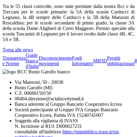
Tra le 55 classi coinvolte, sono state premiate dalla nostra Bcc e da
Treccani per le scuole primarie: la 5A della scuola Carducci di
Legnano, la 4B sempre delle Carducci e la 5B della Manzoni di
Rescaldina; per le scuole secondarie di primo grado, la classe 3A
della scuola Dante Alighieri di Cerro Maggiore. Premio speciale alla
scuola Toscanini di Legnano per il lavoro svolto dalle classi 4B, 4C,
5A e 5B.
Torna alle news
Guide
Trasparenza
Disconoscimento
Fogli
Prestiti
Banca
MIFID
R
e Norme
movimenti
Informativi
obbligazionari
d'Italia
Via Manzoni, 50 - 20038
Busto Garolfo (MI)
C.F. 00688150150
08404.direzione@actaliscertymail.it
Banca aderente al Gruppo Bancario Cooperativo Iccrea
Società partecipante al Gruppo IVA Gruppo Bancario
Cooperativo Iccrea, Partita IVA 15240741007
Soggetta alla vigilanza di IVASS
N. Iscrizione al RUI: D000027231
consultabile all'indirizzo
https://ruipubblico.ivass.it/rui-