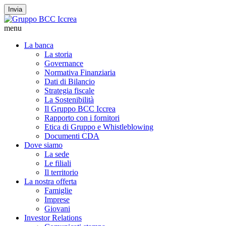
Invia
menu
La banca
La storia
Governance
Normativa Finanziaria
Dati di Bilancio
Strategia fiscale
La Sostenibilità
Il Gruppo BCC Iccrea
Rapporto con i fornitori
Etica di Gruppo e Whistleblowing
Documenti CDA
Dove siamo
La sede
Le filiali
Il territorio
La nostra offerta
Famiglie
Imprese
Giovani
Investor Relations