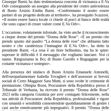
Giuseppe Barni, ha dato testimonianza concreta di vicinanza a E.Va
Odv consegnando un assegno alla presidente del centro antiviolenza
di Busto Arsizio Emilia Barni. «Confermiamo il nostro essere
partner di un progetto dedicato al territorio», ha proseguito Scazzosi.
«Il nostro essere banca locale ci chiede di porci al fianco delle realtà
che sono capaci di creare valore come E.Va Odv».
L’occasione, volutamente infornale, ha visto anche il riconoscimento
a cinque donne del premio “Donna delle Rose”. «È un premio che
prende spunto dal quadro “La donna delle rose” che abbiamo fatto
nostro e che caratterizza l’immagine di E.Va Odv», ha detto la
presidente Barni. «La rosa è un fiore bellissimo, ma ha le spine:
superare le difficoltà è il messaggio che vogliamo lanciare. Noi ci
siamo. Ringraziamo la Bcc di Busto Garolfo e Buguggiate per la
costante vicinanza e sostegno».
Alla presenza del sindaco di Busto Arsizio Emanuele Antonelli,
dell'europarlamentare Isabella Tovaglieri e dell’assessore ai Servizi
sociali di Cerro Maggiore Sara Mutti, si sono svolte le cerimonie di
premiazione. Olimpia Bossi, Procuratore della Repubblica presso il
Tribunale di Verbania, ha ricevuto il premio “Donna delle Rose”
2023 nella categoria Giustizia per aver coniugato felicemente, nella
sua attività di Procuratore della Repubblica, professionalità e rigore
con umanità e sensibilità consentendole quotidianamente di gestire i
casi anche emotivamente più impegnativi. Il premio “Donna delle