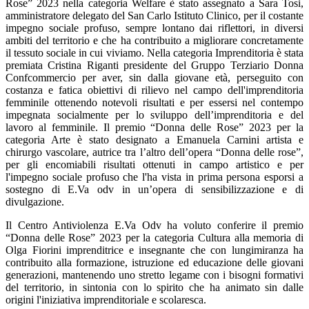
Rose” 2023 nella categoria Welfare è stato assegnato a Sara Tosi,
amministratore delegato del San Carlo Istituto Clinico, per il costante
impegno sociale profuso, sempre lontano dai riflettori, in diversi
ambiti del territorio e che ha contribuito a migliorare concretamente
il tessuto sociale in cui viviamo. Nella categoria Imprenditoria è stata
premiata Cristina Riganti presidente del Gruppo Terziario Donna
Confcommercio per aver, sin dalla giovane età, perseguito con
costanza e fatica obiettivi di rilievo nel campo dell'imprenditoria
femminile ottenendo notevoli risultati e per essersi nel contempo
impegnata socialmente per lo sviluppo dell’imprenditoria e del
lavoro al femminile. Il premio “Donna delle Rose” 2023 per la
categoria Arte è stato designato a Emanuela Carnini artista e
chirurgo vascolare, autrice tra l’altro dell’opera “Donna delle rose”,
per gli encomiabili risultati ottenuti in campo artistico e per
l'impegno sociale profuso che l'ha vista in prima persona esporsi a
sostegno di E.Va odv in un’opera di sensibilizzazione e di
divulgazione.
Il Centro Antiviolenza E.Va Odv ha voluto conferire il premio
“Donna delle Rose” 2023 per la categoria Cultura alla memoria di
Olga Fiorini imprenditrice e insegnante che con lungimiranza ha
contribuito alla formazione, istruzione ed educazione delle giovani
generazioni, mantenendo uno stretto legame con i bisogni formativi
del territorio, in sintonia con lo spirito che ha animato sin dalle
origini l'iniziativa imprenditoriale e scolaresca.