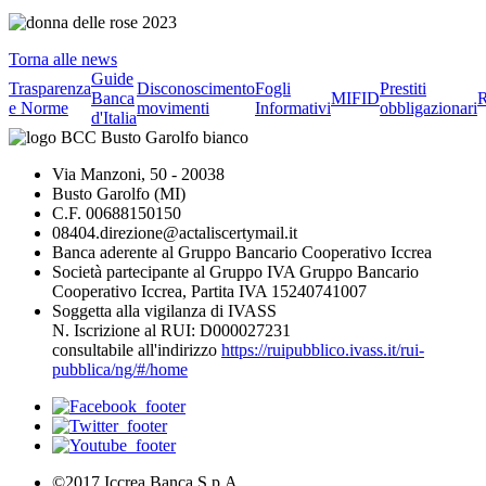
Torna alle news
Guide
Trasparenza
Disconoscimento
Fogli
Prestiti
Banca
MIFID
R
e Norme
movimenti
Informativi
obbligazionari
d'Italia
Via Manzoni, 50 - 20038
Busto Garolfo (MI)
C.F. 00688150150
08404.direzione@actaliscertymail.it
Banca aderente al Gruppo Bancario Cooperativo Iccrea
Società partecipante al Gruppo IVA Gruppo Bancario
Cooperativo Iccrea, Partita IVA 15240741007
Soggetta alla vigilanza di IVASS
N. Iscrizione al RUI: D000027231
consultabile all'indirizzo
https://ruipubblico.ivass.it/rui-
pubblica/ng/#/home
©2017 Iccrea Banca S.p.A