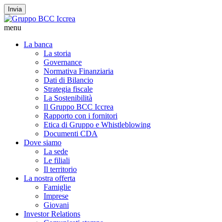
Invia
menu
La banca
La storia
Governance
Normativa Finanziaria
Dati di Bilancio
Strategia fiscale
La Sostenibilità
Il Gruppo BCC Iccrea
Rapporto con i fornitori
Etica di Gruppo e Whistleblowing
Documenti CDA
Dove siamo
La sede
Le filiali
Il territorio
La nostra offerta
Famiglie
Imprese
Giovani
Investor Relations