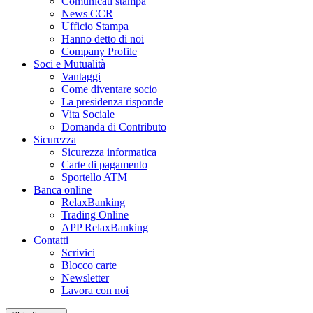
Comunicati stampa
News CCR
Ufficio Stampa
Hanno detto di noi
Company Profile
Soci e Mutualità
Vantaggi
Come diventare socio
La presidenza risponde
Vita Sociale
Domanda di Contributo
Sicurezza
Sicurezza informatica
Carte di pagamento
Sportello ATM
Banca online
RelaxBanking
Trading Online
APP RelaxBanking
Contatti
Scrivici
Blocco carte
Newsletter
Lavora con noi