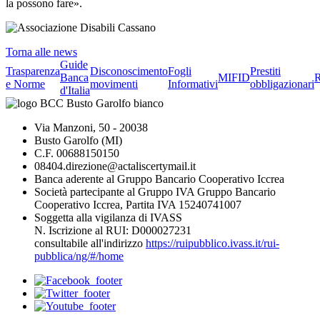
la possono fare».
Torna alle news
Guide
Trasparenza
Disconoscimento
Fogli
Prestiti
Banca
MIFID
R
e Norme
movimenti
Informativi
obbligazionari
d'Italia
Via Manzoni, 50 - 20038
Busto Garolfo (MI)
C.F. 00688150150
08404.direzione@actaliscertymail.it
Banca aderente al Gruppo Bancario Cooperativo Iccrea
Società partecipante al Gruppo IVA Gruppo Bancario
Cooperativo Iccrea, Partita IVA 15240741007
Soggetta alla vigilanza di IVASS
N. Iscrizione al RUI: D000027231
consultabile all'indirizzo
https://ruipubblico.ivass.it/rui-
pubblica/ng/#/home