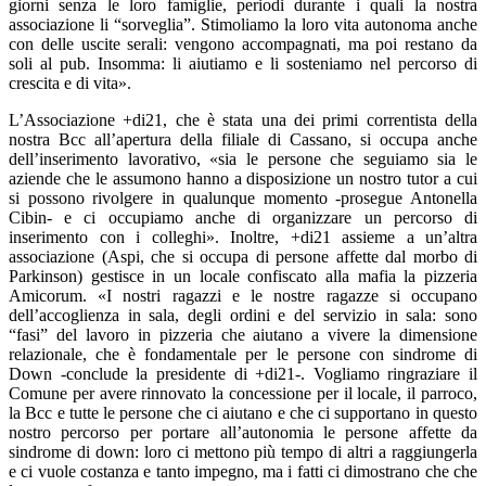
giorni senza le loro famiglie, periodi durante i quali la nostra
associazione li “sorveglia”. Stimoliamo la loro vita autonoma anche
con delle uscite serali: vengono accompagnati, ma poi restano da
soli al pub. Insomma: li aiutiamo e li sosteniamo nel percorso di
crescita e di vita».
L’Associazione +di21, che è stata una dei primi correntista della
nostra Bcc all’apertura della filiale di Cassano, si occupa anche
dell’inserimento lavorativo, «sia le persone che seguiamo sia le
aziende che le assumono hanno a disposizione un nostro tutor a cui
si possono rivolgere in qualunque momento -prosegue Antonella
Cibin- e ci occupiamo anche di organizzare un percorso di
inserimento con i colleghi». Inoltre, +di21 assieme a un’altra
associazione (Aspi, che si occupa di persone affette dal morbo di
Parkinson) gestisce in un locale confiscato alla mafia la pizzeria
Amicorum. «I nostri ragazzi e le nostre ragazze si occupano
dell’accoglienza in sala, degli ordini e del servizio in sala: sono
“fasi” del lavoro in pizzeria che aiutano a vivere la dimensione
relazionale, che è fondamentale per le persone con sindrome di
Down -conclude la presidente di +di21-. Vogliamo ringraziare il
Comune per avere rinnovato la concessione per il locale, il parroco,
la Bcc e tutte le persone che ci aiutano e che ci supportano in questo
nostro percorso per portare all’autonomia le persone affette da
sindrome di down: loro ci mettono più tempo di altri a raggiungerla
e ci vuole costanza e tanto impegno, ma i fatti ci dimostrano che che