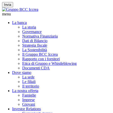
Invia
menu
La banca
La storia
Governance
Normativa Finanziaria
Dati di Bilancio
Strategia fiscale
La Sostenibilità
Il Gruppo BCC Iccrea
Rapporto con i fornitori
Etica di Gruppo e Whistleblowing
Documenti CDA
Dove siamo
La sede
Le filiali
Il territorio
La nostra offerta
Famiglie
Imprese
Giovani
Investor Relations