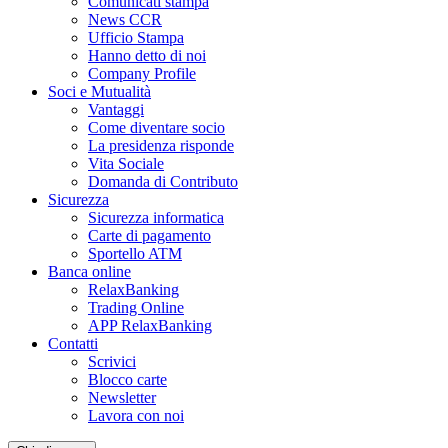
Comunicati stampa
News CCR
Ufficio Stampa
Hanno detto di noi
Company Profile
Soci e Mutualità
Vantaggi
Come diventare socio
La presidenza risponde
Vita Sociale
Domanda di Contributo
Sicurezza
Sicurezza informatica
Carte di pagamento
Sportello ATM
Banca online
RelaxBanking
Trading Online
APP RelaxBanking
Contatti
Scrivici
Blocco carte
Newsletter
Lavora con noi