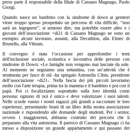
preso parte il responsabile della filiale di Cassano Magnago, Paolo
Giorgi.
Quando nasce un bambino con la sindrome di down ai genitori
viene troppo spesso prospettato un percorso di vita difficile, “non
sarà un ingegnere”, si sentono dire, ma potrebbe essere altro e i
giovani dell’associazione +di21 di Cassano Magnago ne sono un
esempio: alcuni lavorano, assunti, alla Decathlon, alla Elmec di
Brunello, alla Vibram.
Il convegno è stata l’occasione per approfondire i temi
dell'inclusione sociale, scolastica e lavorativa delle persone con
sindrome di Down: «Le famiglie non vengono mai lasciate da sole.
Al momento ne seguiamo una settantina, con un’attività che è
strutturata per fasce di età -ha spiegato Antonella Cibin, presidente
dell’associazione +di21-. Nella fascia dei più piccoli lavoriamo
molto con l'arte terapia, prima tra la mamma e il bambino e poi con il
papà. Poi ci focalizziamo soprattutto sulla loro identità come
persona: ognuno di noi è unico e deve valorizzare i suoi talenti.
Nelle scuole vanno i nostri ragazzi più grandi a raccontare le loro
esperienze, presentando brani di un libro della nostra associazione
nazionale e rispondendo alle domande degli studenti. Per i senior,
ovvero i maggiorenni, abbiamo costruito dei percorsi che li
preparano alla vita autonoma. Il parroco di Cassano Magnago ci ha
messo a disposizione un grande appartamento e qui passano dei