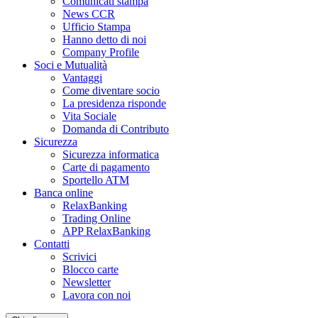
Comunicati stampa
News CCR
Ufficio Stampa
Hanno detto di noi
Company Profile
Soci e Mutualità
Vantaggi
Come diventare socio
La presidenza risponde
Vita Sociale
Domanda di Contributo
Sicurezza
Sicurezza informatica
Carte di pagamento
Sportello ATM
Banca online
RelaxBanking
Trading Online
APP RelaxBanking
Contatti
Scrivici
Blocco carte
Newsletter
Lavora con noi