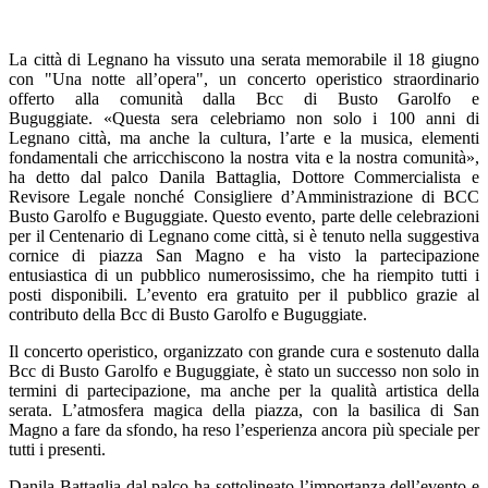
La città di Legnano ha vissuto una serata memorabile il 18 giugno
con "Una notte all’opera", un concerto operistico straordinario
offerto alla comunità dalla Bcc di Busto Garolfo e
Buguggiate. «Questa sera celebriamo non solo i 100 anni di
Legnano città, ma anche la cultura, l’arte e la musica, elementi
fondamentali che arricchiscono la nostra vita e la nostra comunità»,
ha detto dal palco Danila Battaglia, Dottore Commercialista e
Revisore Legale nonché Consigliere d’Amministrazione di BCC
Busto Garolfo e Buguggiate. Questo evento, parte delle celebrazioni
per il Centenario di Legnano come città, si è tenuto nella suggestiva
cornice di piazza San Magno e ha visto la partecipazione
entusiastica di un pubblico numerosissimo, che ha riempito tutti i
posti disponibili. L’evento era gratuito per il pubblico grazie al
contributo della Bcc di Busto Garolfo e Buguggiate.
Il concerto operistico, organizzato con grande cura e sostenuto dalla
Bcc di Busto Garolfo e Buguggiate, è stato un successo non solo in
termini di partecipazione, ma anche per la qualità artistica della
serata. L’atmosfera magica della piazza, con la basilica di San
Magno a fare da sfondo, ha reso l’esperienza ancora più speciale per
tutti i presenti.
Danila Battaglia dal palco ha sottolineato l’importanza dell’evento e