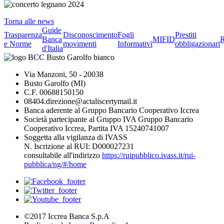
Torna alle news
Guide
Trasparenza
Disconoscimento
Fogli
Prestiti
Banca
MIFID
R
e Norme
movimenti
Informativi
obbligazionari
d'Italia
Via Manzoni, 50 - 20038
Busto Garolfo (MI)
C.F. 00688150150
08404.direzione@actaliscertymail.it
Banca aderente al Gruppo Bancario Cooperativo Iccrea
Società partecipante al Gruppo IVA Gruppo Bancario
Cooperativo Iccrea, Partita IVA 15240741007
Soggetta alla vigilanza di IVASS
N. Iscrizione al RUI: D000027231
consultabile all'indirizzo
https://ruipubblico.ivass.it/rui-
pubblica/ng/#/home
©2017 Iccrea Banca S.p.A