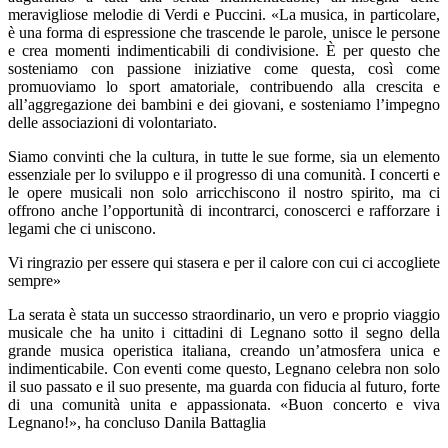
meravigliose melodie di Verdi e Puccini. «La musica, in particolare,
è una forma di espressione che trascende le parole, unisce le persone
e crea momenti indimenticabili di condivisione. È per questo che
sosteniamo con passione iniziative come questa, così come
promuoviamo lo sport amatoriale, contribuendo alla crescita e
all’aggregazione dei bambini e dei giovani, e sosteniamo l’impegno
delle associazioni di volontariato.
Siamo convinti che la cultura, in tutte le sue forme, sia un elemento
essenziale per lo sviluppo e il progresso di una comunità. I concerti e
le opere musicali non solo arricchiscono il nostro spirito, ma ci
offrono anche l’opportunità di incontrarci, conoscerci e rafforzare i
legami che ci uniscono.
Vi ringrazio per essere qui stasera e per il calore con cui ci accogliete
sempre»
La serata è stata un successo straordinario, un vero e proprio viaggio
musicale che ha unito i cittadini di Legnano sotto il segno della
grande musica operistica italiana, creando un’atmosfera unica e
indimenticabile. Con eventi come questo, Legnano celebra non solo
il suo passato e il suo presente, ma guarda con fiducia al futuro, forte
di una comunità unita e appassionata. «Buon concerto e viva
Legnano!», ha concluso Danila Battaglia