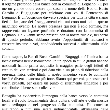
il legame profondo della banca con la comunità di Legnano: «È per
me un grande onore essere qui stasera a nome della Bcc di Busto
Garolfo e Buguggiate per celebrare con voi il Centenario di
Legnano. È un’occasione davvero speciale per tutta la città e siamo
fieri di far parte dei festeggiamenti che uniscono tutti noi in questo
magnifico evento. La nostra presenza qui non è solo formale, ma
rappresenta un legame profondo e duraturo con la comunità di
Legnano. Da 25 anni siamo presenti con la nostra filiale e, nel corso
di questo periodo, abbiamo avuto l’opportunità di radicarci e
crescere insieme a voi, condividendo successi e affrontando sfide
comuni.
Come sapete, la Bcc di Busto Garolfo e Buguggiate è l’unica banca
locale rimasta nell’Altomilanese. In un’epoca in cui le grandi banche
nazionali hanno prima acquisito la maggior parte degli istituti di
credito dei vari territori e poi dato vita a un piano di riduzione della
presenza fisica delle filiali, il nostro impegno verso le comunità
locali è diventato ancora più forte. Siamo qui per voi, per sostenere i
vostri progetti, per essere un punto di riferimento affidabile e per
contribuire al benessere collettivo».
Battaglia ha evidenziato l’impegno della banca verso le comunità
locali e il ruolo fondamentale della cultura, dell’arte e della musica
nello sviluppo e nel progresso della comunità. Ha concluso
augurando a tutti una serata indimenticabile, all’insegna delle