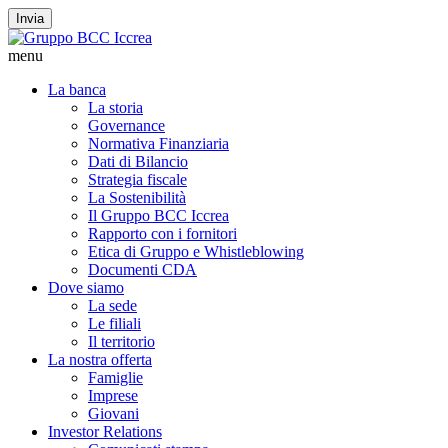
Invia
menu
La banca
La storia
Governance
Normativa Finanziaria
Dati di Bilancio
Strategia fiscale
La Sostenibilità
Il Gruppo BCC Iccrea
Rapporto con i fornitori
Etica di Gruppo e Whistleblowing
Documenti CDA
Dove siamo
La sede
Le filiali
Il territorio
La nostra offerta
Famiglie
Imprese
Giovani
Investor Relations