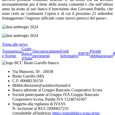
incessantemente per il bene della nostra comunità e che nell’ultimo
anno ha avuto al suo fianco il bravissimo don Giovanni Patella, che
sono certo ne continuerà l’opera e di cui il prossimo 22 settembre
festeggeremo l’ingresso ufficiale come nuovo parroco del paese».
Torna alle news
Guide
Trasparenza
Disconoscimento
Fogli
Prestiti
Banca
MIFID
R
e Norme
movimenti
Informativi
obbligazionari
d'Italia
Via Manzoni, 50 - 20038
Busto Garolfo (MI)
C.F. 00688150150
08404.direzione@actaliscertymail.it
Banca aderente al Gruppo Bancario Cooperativo Iccrea
Società partecipante al Gruppo IVA Gruppo Bancario
Cooperativo Iccrea, Partita IVA 15240741007
Soggetta alla vigilanza di IVASS
N. Iscrizione al RUI: D000027231
consultabile all'indirizzo
https://ruipubblico.ivass.it/rui-