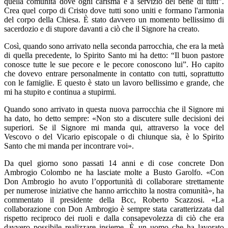
quella comunità dove ogni carisma è a servizio del bene di tutti”.
Crea quel corpo di Cristo dove tutti sono uniti e formano l'armonia
del corpo della Chiesa. È stato davvero un momento bellissimo di
sacerdozio e di stupore davanti a ciò che il Signore ha creato.
Così, quando sono arrivato nella seconda parrocchia, che era la metà
di quella precedente, lo Spirito Santo mi ha detto: “Il buon pastore
conosce tutte le sue pecore e le pecore conoscono lui”. Ho capito
che dovevo entrare personalmente in contatto con tutti, soprattutto
con le famiglie. E questo è stato un lavoro bellissimo e grande, che
mi ha stupito e continua a stupirmi.
Quando sono arrivato in questa nuova parrocchia che il Signore mi
ha dato, ho detto sempre: «Non sto a discutere sulle decisioni dei
superiori. Se il Signore mi manda qui, attraverso la voce del
Vescovo o del Vicario episcopale o di chiunque sia, è lo Spirito
Santo che mi manda per incontrare voi».
Da quel giorno sono passati 14 anni e di cose concrete Don
Ambrogio Colombo ne ha lasciate molte a Busto Garolfo. «Con
Don Ambrogio ho avuto l’opportunità di collaborare strettamente
per numerose iniziative che hanno arricchito la nostra comunità», ha
commentato il presidente della Bcc, Roberto Scazzosi. «La
collaborazione con Don Ambrogio è sempre stata caratterizzata dal
rispetto reciproco dei ruoli e dalla consapevolezza di ciò che era
davvero possibile realizzare insieme. È un uomo che ha lavorato