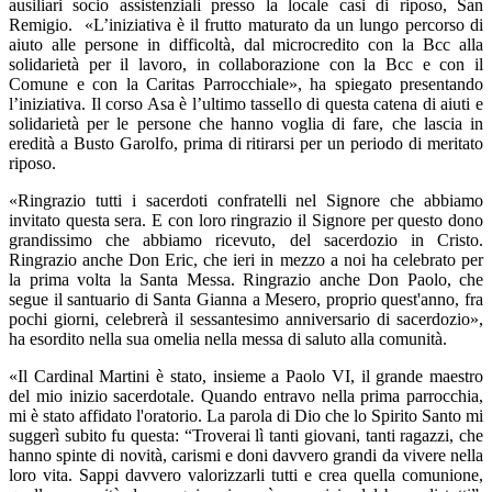
ausiliari socio assistenziali presso la locale casi di riposo, San
Remigio. «L’iniziativa è il frutto maturato da un lungo percorso di
aiuto alle persone in difficoltà, dal microcredito con la Bcc alla
solidarietà per il lavoro, in collaborazione con la Bcc e con il
Comune e con la Caritas Parrocchiale», ha spiegato presentando
l’iniziativa. Il corso Asa è l’ultimo tassello di questa catena di aiuti e
solidarietà per le persone che hanno voglia di fare, che lascia in
eredità a Busto Garolfo, prima di ritirarsi per un periodo di meritato
riposo.
«Ringrazio tutti i sacerdoti confratelli nel Signore che abbiamo
invitato questa sera. E con loro ringrazio il Signore per questo dono
grandissimo che abbiamo ricevuto, del sacerdozio in Cristo.
Ringrazio anche Don Eric, che ieri in mezzo a noi ha celebrato per
la prima volta la Santa Messa. Ringrazio anche Don Paolo, che
segue il santuario di Santa Gianna a Mesero, proprio quest'anno, fra
pochi giorni, celebrerà il sessantesimo anniversario di sacerdozio»,
ha esordito nella sua omelia nella messa di saluto alla comunità.
«Il Cardinal Martini è stato, insieme a Paolo VI, il grande maestro
del mio inizio sacerdotale. Quando entravo nella prima parrocchia,
mi è stato affidato l'oratorio. La parola di Dio che lo Spirito Santo mi
suggerì subito fu questa: “Troverai lì tanti giovani, tanti ragazzi, che
hanno spinte di novità, carismi e doni davvero grandi da vivere nella
loro vita. Sappi davvero valorizzarli tutti e crea quella comunione,