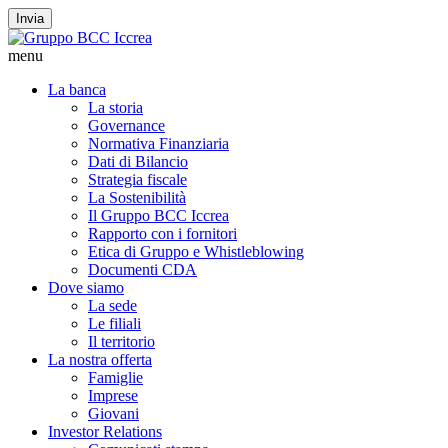
Invia
menu
La banca
La storia
Governance
Normativa Finanziaria
Dati di Bilancio
Strategia fiscale
La Sostenibilità
Il Gruppo BCC Iccrea
Rapporto con i fornitori
Etica di Gruppo e Whistleblowing
Documenti CDA
Dove siamo
La sede
Le filiali
Il territorio
La nostra offerta
Famiglie
Imprese
Giovani
Investor Relations