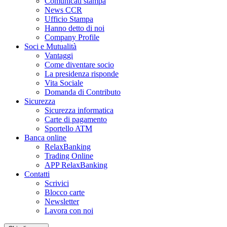
Comunicati stampa
News CCR
Ufficio Stampa
Hanno detto di noi
Company Profile
Soci e Mutualità
Vantaggi
Come diventare socio
La presidenza risponde
Vita Sociale
Domanda di Contributo
Sicurezza
Sicurezza informatica
Carte di pagamento
Sportello ATM
Banca online
RelaxBanking
Trading Online
APP RelaxBanking
Contatti
Scrivici
Blocco carte
Newsletter
Lavora con noi