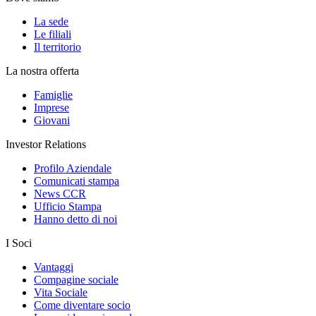
La sede
Le filiali
Il territorio
La nostra offerta
Famiglie
Imprese
Giovani
Investor Relations
Profilo Aziendale
Comunicati stampa
News CCR
Ufficio Stampa
Hanno detto di noi
I Soci
Vantaggi
Compagine sociale
Vita Sociale
Come diventare socio