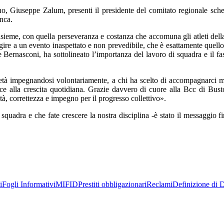
no, Giuseppe Zalum, presenti il presidente del comitato regionale sche
nca.
ieme, con quella perseveranza e costanza che accomuna gli atleti dell
agire a un evento inaspettato e non prevedibile, che è esattamente quello
e Bernasconi, ha sottolineato l’importanza del lavoro di squadra e il fas
società impegnandosi volontariamente, a chi ha scelto di accompagnarci m
e alla crescita quotidiana. Grazie davvero di cuore alla Bcc di Bus
tà, correttezza e impegno per il progresso collettivo».
quadra e che fate crescere la nostra disciplina -è stato il messaggio f
i
Fogli Informativi
MIFID
Prestiti obbligazionari
Reclami
Definizione di D