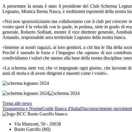
A presentare la serata è stato il presidente del Club Scherma Legna
Legnano, Monica Berna Nasca, e moltissimi esponenti della nostra ba
«Noi non sponsorizziamo ma collaboriamo con il club per crescere ins
vostro sport è la velocità con la quale, in pedana, siete in grado di re
generale, Roberto Solbiati, mentre il vice direttore generale, Annibal
Arnaudo, responsabile area territoriale Legnano della nostra banca.
«Insieme ai nostri ragazzi, ai loro genitori, a chi tira le fila della 
Perché è unendo le forze e l’impegno che ognuno di noi contribuisc
condividiamo i valori che stanno alla base della nostra disciplina: ones
«La scherma siete voi, che vi impegnate ogni giorno, che lavorate di s
anni di storia e di avere dirigenti e maestri come i vostri».
Torna alle news
Trasparenza e Norme
Guide Banca d'Italia
Disconoscimento moviment
Via Manzoni, 50 - 20038
Busto Garolfo (MI)