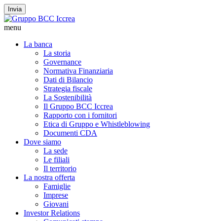
Invia
menu
La banca
La storia
Governance
Normativa Finanziaria
Dati di Bilancio
Strategia fiscale
La Sostenibilità
Il Gruppo BCC Iccrea
Rapporto con i fornitori
Etica di Gruppo e Whistleblowing
Documenti CDA
Dove siamo
La sede
Le filiali
Il territorio
La nostra offerta
Famiglie
Imprese
Giovani
Investor Relations