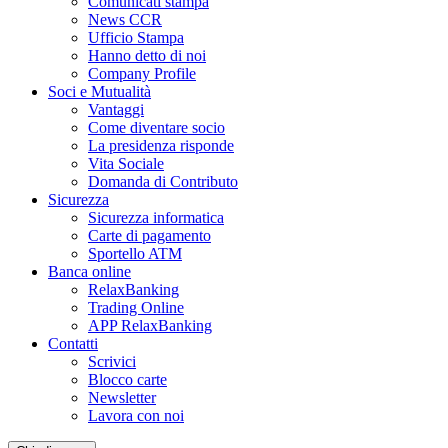
Comunicati stampa
News CCR
Ufficio Stampa
Hanno detto di noi
Company Profile
Soci e Mutualità
Vantaggi
Come diventare socio
La presidenza risponde
Vita Sociale
Domanda di Contributo
Sicurezza
Sicurezza informatica
Carte di pagamento
Sportello ATM
Banca online
RelaxBanking
Trading Online
APP RelaxBanking
Contatti
Scrivici
Blocco carte
Newsletter
Lavora con noi