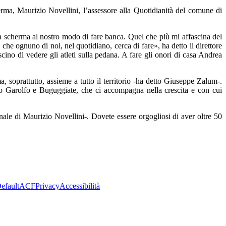
rma, Maurizio Novellini, l’assessore alla Quotidianità del comune di
a scherma al nostro modo di fare banca. Quel che più mi affascina del
 che ognuno di noi, nel quotidiano, cerca di fare», ha detto il direttore
cino di vedere gli atleti sulla pedana. A fare gli onori di casa Andrea
a, soprattutto, assieme a tutto il territorio -ha detto Giuseppe Zalum-.
to Garolfo e Buguggiate, che ci accompagna nella crescita e con cui
inale di Maurizio Novellini-. Dovete essere orgogliosi di aver oltre 50
efault
ACF
Privacy
Accessibilità