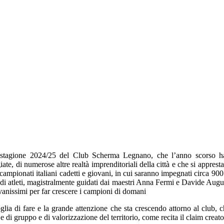
la stagione 2024/25 del Club Scherma Legnano, che l’anno scorso ha 
, di numerose altre realtà imprenditoriali della città e che si apprest
 campionati italiani cadetti e giovani, in cui saranno impegnati circa 90
a di atleti, magistralmente guidati dai maestri Anna Fermi e Davide Augu
vanissimi per far crescere i campioni di domani
glia di fare e la grande attenzione che sta crescendo attorno al club, c
 e di gruppo e di valorizzazione del territorio, come recita il claim cre