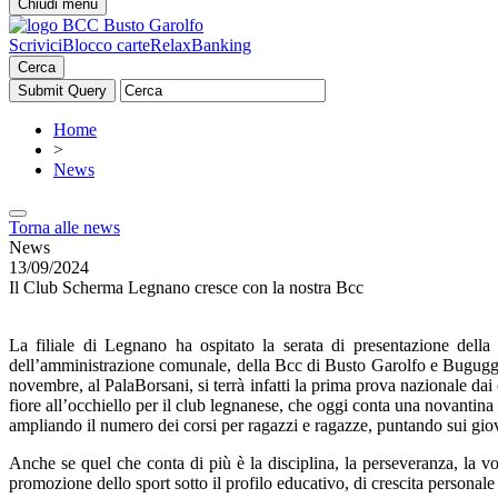
Chiudi menu
Scrivici
Blocco carte
RelaxBanking
Cerca
Home
>
News
Torna alle news
News
13/09/2024
Il Club Scherma Legnano cresce con la nostra Bcc
La filiale di Legnano ha ospitato la serata di presentazione del
dell’amministrazione comunale, della Bcc di Busto Garolfo e Buguggiate
novembre, al PalaBorsani, si terrà infatti la prima prova nazionale dai
fiore all’occhiello per il club legnanese, che oggi conta una novantin
ampliando il numero dei corsi per ragazzi e ragazze, puntando sui gio
Anche se quel che conta di più è la disciplina, la perseveranza, la vo
promozione dello sport sotto il profilo educativo, di crescita personale