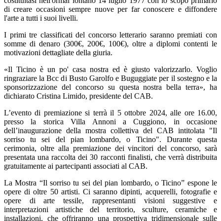
costituitasi nell'ormai lontano 14 luglio 1977 con lo scopo primario
di creare occasioni sempre nuove per far conoscere e diffondere
l'arte a tutti i suoi livelli.
I primi tre classificati del concorso letterario saranno premiati con
somme di denaro (300€, 200€, 100€), oltre a diplomi contenti le
motivazioni dettagliate della giuria.
«Il Ticino è un po' casa nostra ed è giusto valorizzarlo. Voglio
ringraziare la Bcc di Busto Garolfo e Buguggiate per il sostegno e la
sponsorizzazione del concorso su questa nostra bella terra», ha
dichiarato Cristina Limido, presidente del CAB.
L’evento di premiazione si terrà il 5 ottobre 2024, alle ore 16.00,
presso la storica Villa Annoni a Cuggiono, in occasione
dell’inaugurazione della mostra collettiva del CAB intitolata "Il
sorriso tu sei del pian lombardo, o Ticino". Durante questa
cerimonia, oltre alla premiazione dei vincitori del concorso, sarà
presentata una raccolta dei 30 racconti finalisti, che verrà distribuita
gratuitamente ai partecipanti associati al CAB.
La Mostra “Il sorriso tu sei del pian lombardo, o Ticino” espone le
opere di oltre 50 artisti. Ci saranno dipinti, acquerelli, fotografie e
opere di arte tessile, rappresentanti visioni suggestive e
interpretazioni artistiche del territorio, sculture, ceramiche e
installazioni, che offriranno una prospettiva tridimensionale sulle