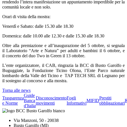
rendendo l’intera manifestazione un appuntamento imperdibile per la
comunità locale e non solo.
Orari di visita della mostra:
Venerdì e Sabato: dalle 15.30 alle 18.30
Domenica: dalle 10.00 alle 12.30 e dalle 15.30 alle 18.30
Oltre alla premiazione e all’inaugurazione del 5 ottobre, si segnala
il Laboratorio “Arte e Natura” per adulti e bambini il 6 ottobre, e
il concerto del duo Two in Green il 13 ottobre.
L’ente organizzatore, il CAB, ringrazia la BCC di Busto Garolfo e
Buguggiate, la Fondazione Ticino Olona, l’Ente Parco naturale
lombardo della Valle del Ticino e TAP TECH SRL di Legnano per
il sostegno al concorso e alla mostra.
Torna alle news
Guide
Trasparenza
Disconoscimento
Fogli
Prestiti
Banca
MIFID
R
e Norme
movimenti
Informativi
obbligazionari
d'Italia
Via Manzoni, 50 - 20038
Busto Garolfo (MI)