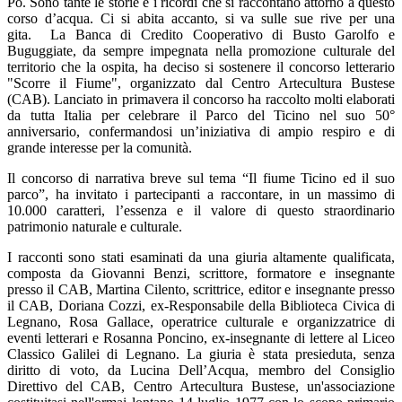
Po. Sono tante le storie e i ricordi che si raccontano attorno a questo
corso d’acqua. Ci si abita accanto, si va sulle sue rive per una
gita. La Banca di Credito Cooperativo di Busto Garolfo e
Buguggiate, da sempre impegnata nella promozione culturale del
territorio che la ospita, ha deciso si sostenere il concorso letterario
"Scorre il Fiume", organizzato dal Centro Artecultura Bustese
(CAB). Lanciato in primavera il concorso ha raccolto molti elaborati
da tutta Italia per celebrare il Parco del Ticino nel suo 50°
anniversario, confermandosi un’iniziativa di ampio respiro e di
grande interesse per la comunità.
Il concorso di narrativa breve sul tema “Il fiume Ticino ed il suo
parco”, ha invitato i partecipanti a raccontare, in un massimo di
10.000 caratteri, l’essenza e il valore di questo straordinario
patrimonio naturale e culturale.
I racconti sono stati esaminati da una giuria altamente qualificata,
composta da Giovanni Benzi, scrittore, formatore e insegnante
presso il CAB, Martina Cilento, scrittrice, editor e insegnante presso
il CAB, Doriana Cozzi, ex-Responsabile della Biblioteca Civica di
Legnano, Rosa Gallace, operatrice culturale e organizzatrice di
eventi letterari e Rosanna Poncino, ex-insegnante di lettere al Liceo
Classico Galilei di Legnano. La giuria è stata presieduta, senza
diritto di voto, da Lucina Dell’Acqua, membro del Consiglio
Direttivo del CAB, Centro Artecultura Bustese, un'associazione