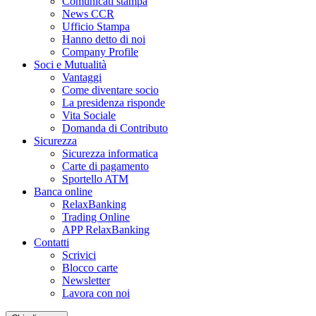
Comunicati stampa
News CCR
Ufficio Stampa
Hanno detto di noi
Company Profile
Soci e Mutualità
Vantaggi
Come diventare socio
La presidenza risponde
Vita Sociale
Domanda di Contributo
Sicurezza
Sicurezza informatica
Carte di pagamento
Sportello ATM
Banca online
RelaxBanking
Trading Online
APP RelaxBanking
Contatti
Scrivici
Blocco carte
Newsletter
Lavora con noi