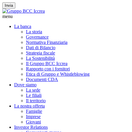
Invia
menu
La banca
La storia
Governance
Normativa Finanziaria
Dati di Bilancio
Strategia fiscale
La Sostenibilità
Il Gruppo BCC Iccrea
Rapporto con i fornitori
Etica di Gruppo e Whistleblowing
Documenti CDA
Dove siamo
La sede
Le filiali
Il territorio
La nostra offerta
Famiglie
Imprese
Giovani
Investor Relations