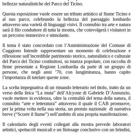
bellezze naturalistiche del Parco del Ticino.
Questa esposizione vuole essere un tributo artistico al fiume Ticino e
al suo parco, celebrando la bellezza del paesaggio lombardo
attraverso una varietà di linguaggi visivi. Il connubio tra arte e natura
sarà il filo conduttore di tutta la mostra, che coinvolgerà i visitatori in
un percorso immersivo e stimolante.
Il tema è stato concordato con l’Amministrazione del Comune di
Cuggiono Intende rappresentare un momento di celebrazione e
riflessione sull’incredibile patrimonio storico, naturalistico e culturale
del Parco del Ticino costituitosi, su istanza popolare, con raccolta di
firme presentate a Regione Lombardia da parte di un gruppo di
persone, che negli anni ’70, con lungimiranza, hanno capito
l’importanza di tutelare queste zone.
La scelta impegnativa di un rimando letterario nel titolo, tratto da un
verso della lirica “La muta” dell’Alcyone di Gabriele D’Annunzio,
vuole mettere in evidenza, oltre la centralità del tema della natura, il
connubio “arte e letteratura” attraverso il quale il CAB promuove,
per la prima volta nella sua storia, un premio nazionale di narrativa
breve (“Scorre il fiume”) nell’ambito di una propria manifestazione.
Il calendario degli eventi collegati alla mostra prevede laboratori
artistici, spettacoli musicali e un finissage conclusivo con un brindisi,