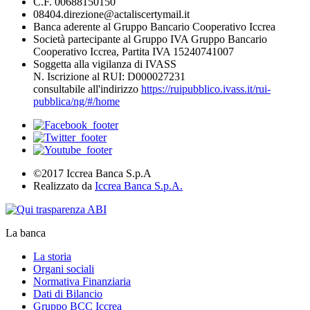
C.F. 00688150150
08404.direzione@actaliscertymail.it
Banca aderente al Gruppo Bancario Cooperativo Iccrea
Società partecipante al Gruppo IVA Gruppo Bancario
Cooperativo Iccrea, Partita IVA 15240741007
Soggetta alla vigilanza di IVASS
N. Iscrizione al RUI: D000027231
consultabile all'indirizzo
https://ruipubblico.ivass.it/rui-
pubblica/ng/#/home
©2017 Iccrea Banca S.p.A
Realizzato da
Iccrea Banca S.p.A.
La banca
La storia
Organi sociali
Normativa Finanziaria
Dati di Bilancio
Gruppo BCC Iccrea