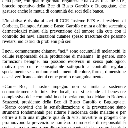
della pelle, con quattro giornate organizzate da CCR Insieme ETS,
braccio operativo della Bcc di Busto Garolfo e Buguggiate, che
gestisce anche la mutua di comunità dei soci della banca.
L'iniziativa è rivolta ai soci di CCR Insieme ETS e ai residenti di
Corbetta, Dairago, Arluno e Busto Garolfo e mira a offrire screening
dermatologici mirati alla prevenzione del tumore alla cute con il
controllo dei nevi, alterazioni cutanee spesso trascurate che possono
rivelarsi indicatrici di problemi più seri.
I nevi, comunemente chiamati “nei,” sono accumuli di melanociti, le
cellule responsabili della produzione di melanina. In genere, sono
formazioni benigne, ma possono evolversi in senso patologico,
motivo per cui è consigliabile sottoporli a controlli regolari,
specialmente se si notano cambiamenti di colore, forma, dimensione
o se si verificano sintomi come prurito o sanguinamento.
«Come Bcc, il nostro impegno non si limita a sostenere
economicamente le iniziative locali, ma si estende al benessere
complessivo delle comunità in cui operiamo», ha dichiarato Roberto
Scazzosi, presidente della Bcc di Busto Garolfo e Buguggiate.
«Siamo convinti che la sensibilizzazione e la prevenzione siano
strumenti fondamentali per ridurre l’incidenza delle malattie e per
offrire a tutti una migliore qualità di vita. Investire in progetti che
promuovono la prevenzione non è solo una scelta di responsabilità
sociale, ma un modo per dimostrare quanto ci sta a cuore la salute