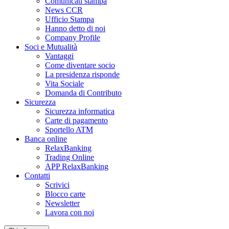
Comunicati stampa
News CCR
Ufficio Stampa
Hanno detto di noi
Company Profile
Soci e Mutualità
Vantaggi
Come diventare socio
La presidenza risponde
Vita Sociale
Domanda di Contributo
Sicurezza
Sicurezza informatica
Carte di pagamento
Sportello ATM
Banca online
RelaxBanking
Trading Online
APP RelaxBanking
Contatti
Scrivici
Blocco carte
Newsletter
Lavora con noi