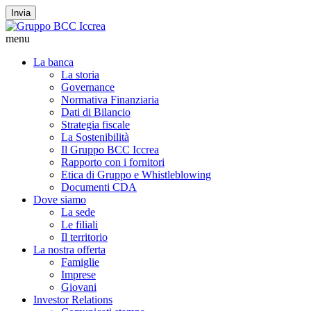
Invia
menu
La banca
La storia
Governance
Normativa Finanziaria
Dati di Bilancio
Strategia fiscale
La Sostenibilità
Il Gruppo BCC Iccrea
Rapporto con i fornitori
Etica di Gruppo e Whistleblowing
Documenti CDA
Dove siamo
La sede
Le filiali
Il territorio
La nostra offerta
Famiglie
Imprese
Giovani
Investor Relations