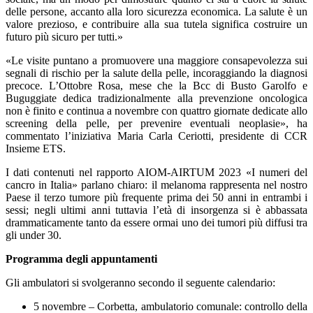
delle persone, accanto alla loro sicurezza economica. La salute è un
valore prezioso, e contribuire alla sua tutela significa costruire un
futuro più sicuro per tutti.»
«Le visite puntano a promuovere una maggiore consapevolezza sui
segnali di rischio per la salute della pelle, incoraggiando la diagnosi
precoce. L’Ottobre Rosa, mese che la Bcc di Busto Garolfo e
Buguggiate dedica tradizionalmente alla prevenzione oncologica
non è finito e continua a novembre con quattro giornate dedicate allo
screening della pelle, per prevenire eventuali neoplasie», ha
commentato l’iniziativa Maria Carla Ceriotti, presidente di CCR
Insieme ETS.
I dati contenuti nel rapporto AIOM-AIRTUM 2023 «I numeri del
cancro in Italia» parlano chiaro: il melanoma rappresenta nel nostro
Paese il terzo tumore più frequente prima dei 50 anni in entrambi i
sessi; negli ultimi anni tuttavia l’età di insorgenza si è abbassata
drammaticamente tanto da essere ormai uno dei tumori più diffusi tra
gli under 30.
Programma degli appuntamenti
Gli ambulatori si svolgeranno secondo il seguente calendario:
5 novembre – Corbetta, ambulatorio comunale: controllo della