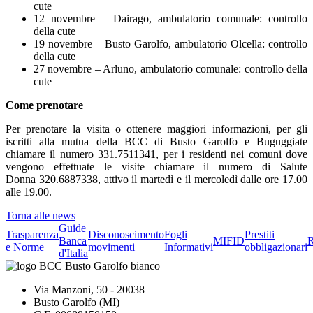
cute
12 novembre – Dairago, ambulatorio comunale: controllo
della cute
19 novembre – Busto Garolfo, ambulatorio Olcella: controllo
della cute
27 novembre – Arluno, ambulatorio comunale: controllo della
cute
Come prenotare
Per prenotare la visita o ottenere maggiori informazioni, per gli
iscritti alla mutua della BCC di Busto Garolfo e Buguggiate
chiamare il numero 331.7511341, per i residenti nei comuni dove
vengono effettuate le visite chiamare il numero di Salute
Donna 320.6887338, attivo il martedì e il mercoledì dalle ore 17.00
alle 19.00.
Torna alle news
Guide
Trasparenza
Disconoscimento
Fogli
Prestiti
Banca
MIFID
R
e Norme
movimenti
Informativi
obbligazionari
d'Italia
Via Manzoni, 50 - 20038
Busto Garolfo (MI)