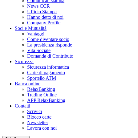
Comunicati stampa
News CCR
Ufficio Stampa
Hanno detto di noi
Company Profile
Soci e Mutualità
Vantaggi
Come diventare socio
La presidenza risponde
Vita Sociale
Domanda di Contributo
Sicurezza
Sicurezza informatica
Carte di pagamento
Sportello ATM
Banca online
RelaxBanking
Trading Online
APP RelaxBanking
Contatti
Scrivici
Blocco carte
Newsletter
Lavora con noi