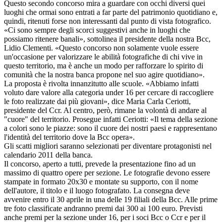
Questo secondo concorso mira a guardare con occhi diversi quei
luoghi che ormai sono entrati a far parte del patrimonio quotidiano e,
quindi, ritenuti forse non interessanti dal punto di vista fotografico.
«Ci sono sempre degli scorci suggestivi anche in luoghi che
possiamo ritenere banali», sottolinea il presidente della nostra Bcc,
Lidio Clementi. «Questo concorso non solamente vuole essere
un'occasione per valorizzare le abilità fotografiche di chi vive in
questo territorio, ma è anche un modo per rafforzare lo spirito di
comunità che la nostra banca propone nel suo agire quotidiano».
La proposta è rivolta innanzitutto alle scuole. «Abbiamo infatti
voluto dare valore alla categoria under 16 per cercare di raccogliere
le foto realizzate dai più giovani», dice Maria Carla Ceriotti,
presidente del Ccr. Al centro, però, rimane la volontà di andare al
"cuore" del territorio. Prosegue infatti Ceriotti: «Il tema della sezione
a colori sono le piazze: sono il cuore dei nostri paesi e rappresentano
l'identità del territorio dove la Bcc opera».
Gli scatti migliori saranno selezionati per diventare protagonisti nel
calendario 2011 della banca.
Il concorso, aperto a tutti, prevede la presentazione fino ad un
massimo di quattro opere per sezione. Le fotografie devono essere
stampate in formato 20x30 e montate su supporto, con il nome
dell'autore, il titolo e il luogo fotografato. La consegna deve
avvenire entro il 30 aprile in una delle 19 filiali della Bcc. Alle prime
tre foto classificate andranno premi dai 300 ai 100 euro. Previsti
anche premi per la sezione under 16, per i soci Bcc o Ccr e per il