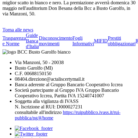
miglior scatto in bianco e nero. La premiazione avverrà domenica 30
maggio nell'auditorium Don Besana della Bcc a Busto Garolfo, in
via Manzoni, 50.
Torna alle news
Guide
Trasparenza
Disconoscimento
Fogli
Prestiti
Banca
MIFID
R
e Norme
movimenti
Informativi
obbligazionari
d'Italia
Via Manzoni, 50 - 20038
Busto Garolfo (MI)
C.F. 00688150150
08404.direzione@actaliscertymail.it
Banca aderente al Gruppo Bancario Cooperativo Iccrea
Società partecipante al Gruppo IVA Gruppo Bancario
Cooperativo Iccrea, Partita IVA 15240741007
Soggetta alla vigilanza di IVASS
N. Iscrizione al RUI: D000027231
consultabile all'indirizzo
https://ruipubblico.ivass.it/rui-
pubblica/ng/#/home