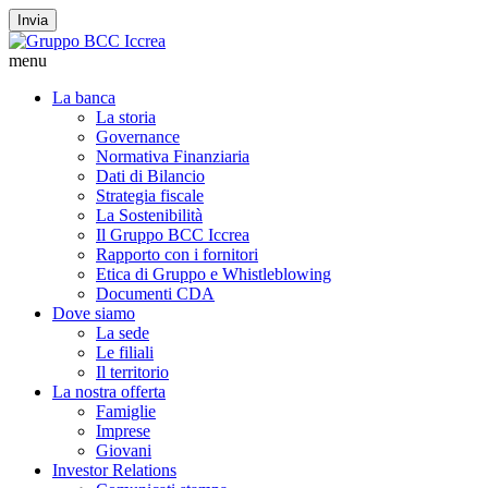
Invia
menu
La banca
La storia
Governance
Normativa Finanziaria
Dati di Bilancio
Strategia fiscale
La Sostenibilità
Il Gruppo BCC Iccrea
Rapporto con i fornitori
Etica di Gruppo e Whistleblowing
Documenti CDA
Dove siamo
La sede
Le filiali
Il territorio
La nostra offerta
Famiglie
Imprese
Giovani
Investor Relations