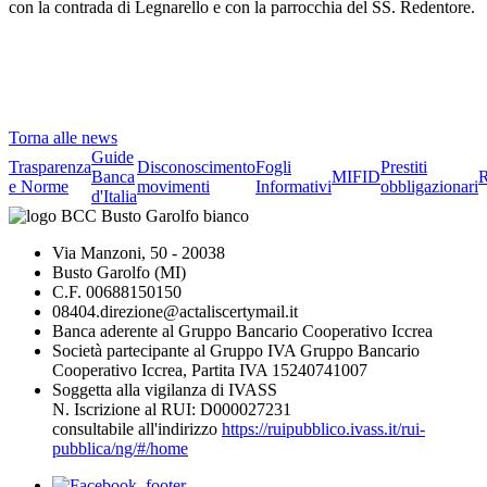
con la contrada di Legnarello e con la parrocchia del SS. Redentore.
Torna alle news
Guide
Trasparenza
Disconoscimento
Fogli
Prestiti
Banca
MIFID
R
e Norme
movimenti
Informativi
obbligazionari
d'Italia
Via Manzoni, 50 - 20038
Busto Garolfo (MI)
C.F. 00688150150
08404.direzione@actaliscertymail.it
Banca aderente al Gruppo Bancario Cooperativo Iccrea
Società partecipante al Gruppo IVA Gruppo Bancario
Cooperativo Iccrea, Partita IVA 15240741007
Soggetta alla vigilanza di IVASS
N. Iscrizione al RUI: D000027231
consultabile all'indirizzo
https://ruipubblico.ivass.it/rui-
pubblica/ng/#/home