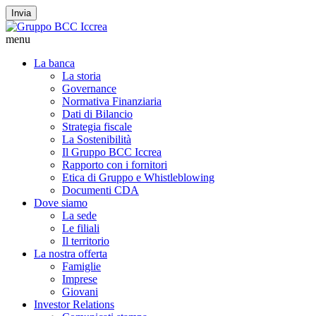
Invia
menu
La banca
La storia
Governance
Normativa Finanziaria
Dati di Bilancio
Strategia fiscale
La Sostenibilità
Il Gruppo BCC Iccrea
Rapporto con i fornitori
Etica di Gruppo e Whistleblowing
Documenti CDA
Dove siamo
La sede
Le filiali
Il territorio
La nostra offerta
Famiglie
Imprese
Giovani
Investor Relations