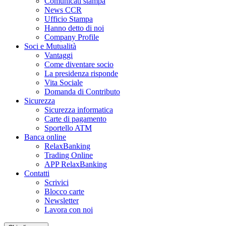
Comunicati stampa
News CCR
Ufficio Stampa
Hanno detto di noi
Company Profile
Soci e Mutualità
Vantaggi
Come diventare socio
La presidenza risponde
Vita Sociale
Domanda di Contributo
Sicurezza
Sicurezza informatica
Carte di pagamento
Sportello ATM
Banca online
RelaxBanking
Trading Online
APP RelaxBanking
Contatti
Scrivici
Blocco carte
Newsletter
Lavora con noi