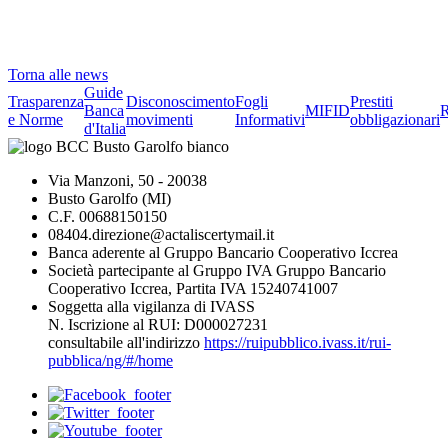
Torna alle news
Guide
Trasparenza
Disconoscimento
Fogli
Prestiti
Banca
MIFID
R
e Norme
movimenti
Informativi
obbligazionari
d'Italia
Via Manzoni, 50 - 20038
Busto Garolfo (MI)
C.F. 00688150150
08404.direzione@actaliscertymail.it
Banca aderente al Gruppo Bancario Cooperativo Iccrea
Società partecipante al Gruppo IVA Gruppo Bancario
Cooperativo Iccrea, Partita IVA 15240741007
Soggetta alla vigilanza di IVASS
N. Iscrizione al RUI: D000027231
consultabile all'indirizzo
https://ruipubblico.ivass.it/rui-
pubblica/ng/#/home