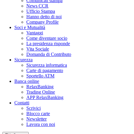
Comunicati stampa
News CCR
Ufficio Stampa
Hanno detto di noi
Company Profile
Soci e Mutualità
Vantaggi
Come diventare socio
La presidenza risponde
Vita Sociale
Domanda di Contributo
Sicurezza
Sicurezza informatica
Carte di pagamento
Sportello ATM
Banca online
RelaxBanking
Trading Online
APP RelaxBanking
Contatti
Scrivici
Blocco carte
Newsletter
Lavora con noi