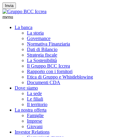
Invia
menu
La banca
La storia
Governance
Normativa Finanziaria
Dati di Bilancio
Strategia fiscale
La Sostenibilità
Il Gruppo BCC Iccrea
Rapporto con i fornitori
Etica di Gruppo e Whistleblowing
Documenti CDA
Dove siamo
La sede
Le filiali
Il territorio
La nostra offerta
Famiglie
Imprese
Giovani
Investor Relations