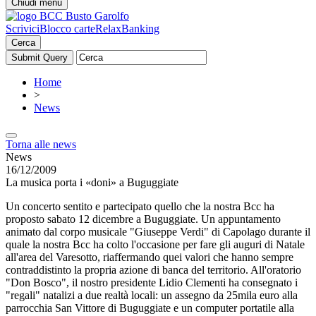
Chiudi menu
Scrivici
Blocco carte
RelaxBanking
Cerca
Home
>
News
Torna alle news
News
16/12/2009
La musica porta i «doni» a Buguggiate
Un concerto sentito e partecipato quello che la nostra Bcc ha
proposto sabato 12 dicembre a Buguggiate. Un appuntamento
animato dal corpo musicale "Giuseppe Verdi" di Capolago durante il
quale la nostra Bcc ha colto l'occasione per fare gli auguri di Natale
all'area del Varesotto, riaffermando quei valori che hanno sempre
contraddistinto la propria azione di banca del territorio. All'oratorio
"Don Bosco", il nostro presidente Lidio Clementi ha consegnato i
"regali" natalizi a due realtà locali: un assegno da 25mila euro alla
parrocchia San Vittore di Buguggiate e un computer portatile alla