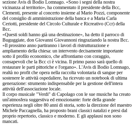
sezione Avis di Bodio Lomnago. «Sono i segni della nostra
vicinanza al territorio», ha commentato il presidente della Bcc,
Clementi, presente al concerto insieme al Mario Pozzi, componente
del consiglio di amministrazione della banca e a Maria Carla
Ceriotti, presidente del Circolo Culturale e Ricreativo (Ccr) della
Bcc.
«Questi soldi hanno già una destinazione», ha detto il parroco di
Buguggiate, don Giovanni Giovannoni ringraziando la nostra Bcc.
«Il prossimo anno partiranno i lavori di ristrutturazione e
ampliamento della chiesa: un intervento decisamente importante
sotto il profilo economico, che affrontiamo con coraggio,
consapevoli che la Bcc ci è vicina. Il primo passo sarà quello di
restaurare le parti pittoriche e l'organo». L'Avis di Bodio Lomnago,
realtà no profit che opera nella raccolta volontaria di sangue per
sostenere le attività ospedaliere, ha ricevuto un notebook di ultima
generazione: strumento indispensabile per la gestione dell'intera
attività dell'associazione locale.
Il corpo musicale "Verdi" di Capolago con le sue musiche ha creato
unì'atmosfera suggestiva ed emozionante: forte della grande
esperienza negli oltre 80 anni di storia, sotto la direzione del maestro
Michele Paccagnella, ha proposto brani classici natalizi e presi dal
proprio repertorio, classico e moderno. E gli applausi non sono
mancati.