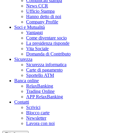
Comunicati stampa
News CCR
Ufficio Stampa
Hanno detto di noi
Company Profile
Soci e Mutualità
Vantaggi
Come diventare socio
La presidenza risponde
Vita Sociale
Domanda di Contributo
Sicurezza
Sicurezza informatica
Carte di pagamento
Sportello ATM
Banca online
RelaxBanking
Trading Online
APP RelaxBanking
Contatti
Scrivici
Blocco carte
Newsletter
Lavora con noi