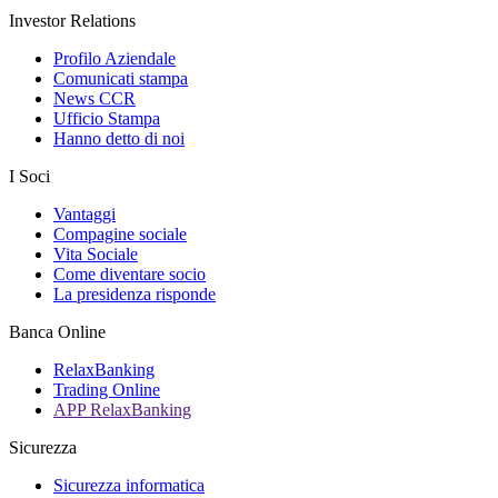
Investor Relations
Profilo Aziendale
Comunicati stampa
News CCR
Ufficio Stampa
Hanno detto di noi
I Soci
Vantaggi
Compagine sociale
Vita Sociale
Come diventare socio
La presidenza risponde
Banca Online
RelaxBanking
Trading Online
APP RelaxBanking
Sicurezza
Sicurezza informatica