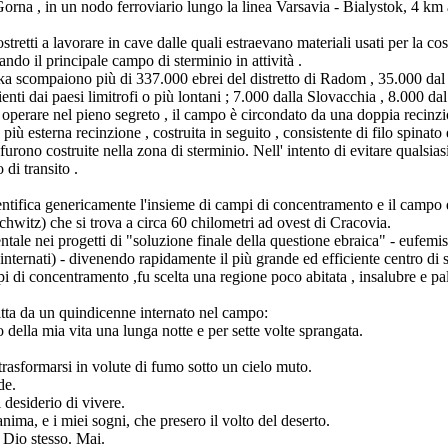
Gorna , in un nodo ferroviario lungo la linea Varsavia - Bialystok, 4 km a
stretti a lavorare in cave dalle quali estraevano materiali usati per la co
ando il principale campo di sterminio in attività .
ka scompaiono più di 337.000 ebrei del distretto di Radom , 35.000 dal 
enti dai paesi limitrofi o più lontani ; 7.000 dalla Slovacchia , 8.000 
erare nel pieno segreto , il campo è circondato da una doppia recinzione 
ù esterna recinzione , costruita in seguito , consistente di filo spinato 
rono costruite nella zona di sterminio. Nell' intento di evitare qualsiasi a
di transito .
ifica genericamente l'insieme di campi di concentramento e il campo di 
chwitz) che si trova a circa 60 chilometri ad ovest di Cracovia.
le nei progetti di "soluzione finale della questione ebraica" - eufemis
nternati) - divenendo rapidamente il più grande ed efficiente centro di 
i di concentramento ,fu scelta una regione poco abitata , insalubre e pal
itta da un quindicenne internato nel campo:
 della mia vita una lunga notte e per sette volte sprangata.
 trasformarsi in volute di fumo sotto un cielo muto.
de.
 desiderio di vivere.
ima, e i miei sogni, che presero il volto del deserto.
 Dio stesso. Mai.