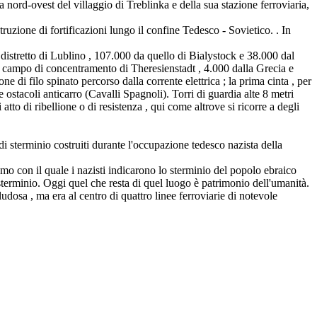
 nord-ovest del villaggio di Treblinka e della sua stazione ferroviaria,
struzione di fortificazioni lungo il confine Tedesco - Sovietico. . In
distretto di Lublino , 107.000 da quello di Bialystock e 38.000 dal
dal campo di concentramento di Theresienstadt , 4.000 dalla Grecia e
di filo spinato percorso dalla corrente elettrica ; la prima cinta , per
e ostacoli anticarro (Cavalli Spagnoli). Torri di guardia alte 8 metri
tto di ribellione o di resistenza , qui come altrove si ricorre a degli
sterminio costruiti durante l'occupazione tedesco nazista della
mo con il quale i nazisti indicarono lo sterminio del popolo ebraico
sterminio. Oggi quel che resta di quel luogo è patrimonio dell'umanità.
udosa , ma era al centro di quattro linee ferroviarie di notevole