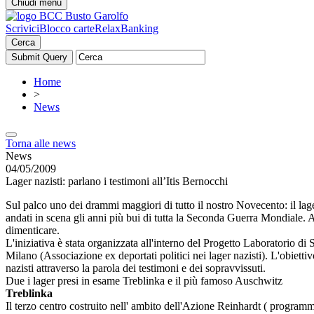
Chiudi menu
Scrivici
Blocco carte
RelaxBanking
Cerca
Home
>
News
Torna alle news
News
04/05/2009
Lager nazisti: parlano i testimoni all’Itis Bernocchi
Sul palco uno dei drammi maggiori di tutto il nostro Novecento: il lage
andati in scena gli anni più bui di tutta la Seconda Guerra Mondiale. Al
dimenticare.
L'iniziativa è stata organizzata all'interno del Progetto Laboratorio d
Milano (Associazione ex deportati politici nei lager nazisti). L'obietti
nazisti attraverso la parola dei testimoni e dei sopravvissuti.
Due i lager presi in esame Treblinka e il più famoso Auschwitz
Treblinka
Il terzo centro costruito nell' ambito dell'Azione Reinhardt ( progra