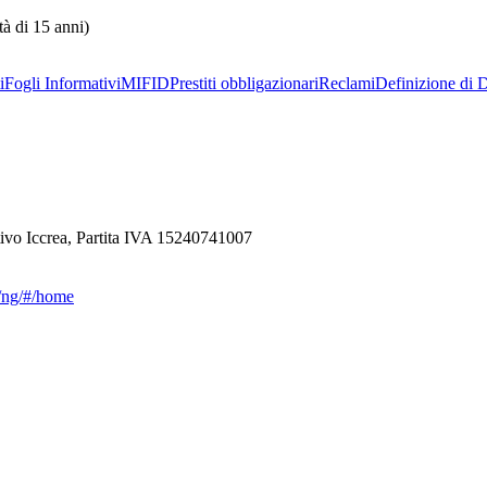
tà di 15 anni)
i
Fogli Informativi
MIFID
Prestiti obbligazionari
Reclami
Definizione di D
ivo Iccrea, Partita IVA 15240741007
ca/ng/#/home