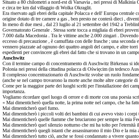
Situato a 80 chilometri a nord-est di Varsavia , nei pressi di Malkinia 
e circa tre km dal villaggio di Wolka Okraglit.
Era riservato agli ebrei della capitale Polacca e dell' Europa centrale co
origine dotato di tre camere a gas , ben presto ne conterà dieci , divent
In meno di due mesi , dal 23 luglio al 21 settembre del 1942 a Treblin
Governatorato Generale . Stessa sorte tocca a migliaia di ebrei proveni
7.000 dalla Macedonia . Tra le vittime anche 2.000 zingari . Dovendo op
eccesso di precauzione , è camuffata con delle frasche ; una seconda e pi
vennero piazzate ad ognuno dei quattro angoli del campo, e altre torri fu
espedienti per convincere gli ebrei dal fatto che si trovano in un campo 
Auschwitz
Con il termine campo di concentramento di Auschwitz Birkenau si ident
Polonia nei pressi della cittadina polacca di Oświęcim (in tedesco Aus
Il complesso concentrazionario di Auschwitz svolse un ruolo fondamenta
(anche se nel campo trovarono la morte anche molte altre categorie di i
Come per la maggior parte dei luoghi scelti per l'installazione dei camp
importanza.
Vogliamo ricordare quel luogo di orrore e di morte con una poesia scr
« Mai dimenticherò quella notte, la prima notte nel campo, che ha fatto
Mai dimenticherò quel fumo.
Mai dimenticherò i piccoli volti dei bambini di cui avevo visto i corpi
Mai dimenticherò quelle fiamme che bruciarono per sempre la mia Fe
Mai dimenticherò quel silenzio notturno che mi ha tolto per l'eternità il
Mai dimenticherò quegli istanti che assassinarono il mio Dio e la mia an
Mai dimenticherò tutto ciò, anche se fossi condannato a vivere quanto