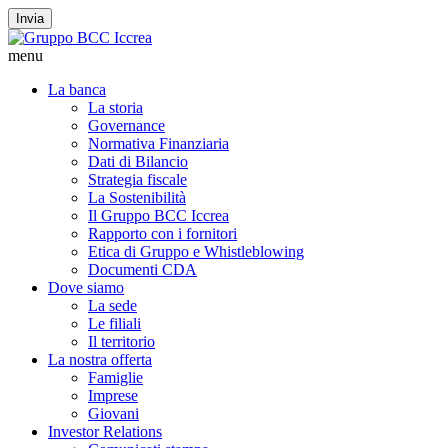
Invia
menu
La banca
La storia
Governance
Normativa Finanziaria
Dati di Bilancio
Strategia fiscale
La Sostenibilità
Il Gruppo BCC Iccrea
Rapporto con i fornitori
Etica di Gruppo e Whistleblowing
Documenti CDA
Dove siamo
La sede
Le filiali
Il territorio
La nostra offerta
Famiglie
Imprese
Giovani
Investor Relations