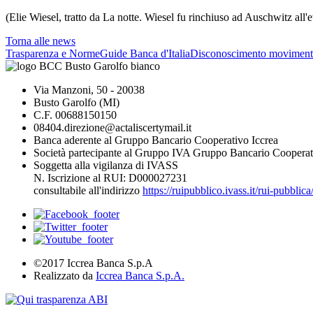
(Elie Wiesel, tratto da La notte. Wiesel fu rinchiuso ad Auschwitz all'e
Torna alle news
Trasparenza e Norme
Guide Banca d'Italia
Disconoscimento moviment
Via Manzoni, 50 - 20038
Busto Garolfo (MI)
C.F. 00688150150
08404.direzione@actaliscertymail.it
Banca aderente al Gruppo Bancario Cooperativo Iccrea
Società partecipante al Gruppo IVA Gruppo Bancario Cooperat
Soggetta alla vigilanza di IVASS
N. Iscrizione al RUI: D000027231
consultabile all'indirizzo
https://ruipubblico.ivass.it/rui-pubbli
©2017 Iccrea Banca S.p.A
Realizzato da
Iccrea Banca S.p.A.