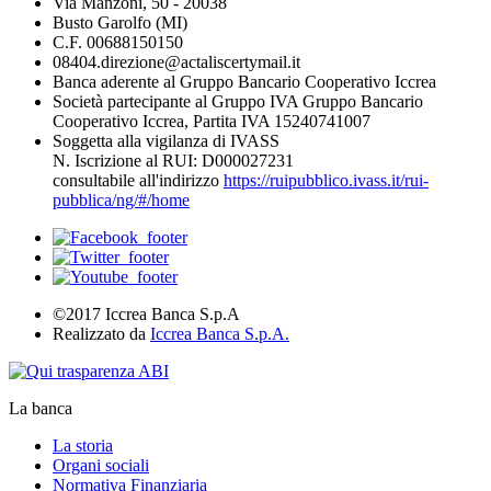
Via Manzoni, 50 - 20038
Busto Garolfo (MI)
C.F. 00688150150
08404.direzione@actaliscertymail.it
Banca aderente al Gruppo Bancario Cooperativo Iccrea
Società partecipante al Gruppo IVA Gruppo Bancario
Cooperativo Iccrea, Partita IVA 15240741007
Soggetta alla vigilanza di IVASS
N. Iscrizione al RUI: D000027231
consultabile all'indirizzo
https://ruipubblico.ivass.it/rui-
pubblica/ng/#/home
©2017 Iccrea Banca S.p.A
Realizzato da
Iccrea Banca S.p.A.
La banca
La storia
Organi sociali
Normativa Finanziaria