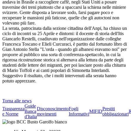
andava in Brasile a raccogliere caffè, negli Stati Uniti a posare
traversine dei treni piuttosto che a spaccarsi la schiena nelle miniere
svizzere. Gente disposta a lavorare sodo, farsi pagare poco e
recuperare le mansioni più faticose, quelle che gli autoctoni non
volevano più fare.
La serata, patrocinata dalla sezione cittadina dell'Anpi, ha chiuso un
ciclo di incontri su 25 Aprile e dintorni: il docente di storia dell'Itis
Giancarlo Restelli, coadiuvato nell'organizzazione dalle colleghe
Francesca Toscano e Elieli Curcuraci, è partito dal fortunato libro di
Gian Antonio Stella "L'orda - quando gli albanesi eravamo noi" per
proporre al pubblico una sorta di conferenza-spettacolo, in cui la
rigorosa ricostruzione storica si alternava alla lettura da parte degli
studenti delle lettere dei migranti, per poi lasciare posto alla chitarra
di Mario Toffoli e ai canti popolari di Simonetta Interlandi.
Suggestivo il risultato, che i molti intervenuti alla serata hanno
potuto apprezzare.
Torna alle news
Guide
Trasparenza
Disconoscimento
Fogli
Prestiti
Banca
MIFID
R
e Norme
movimenti
Informativi
obbligazionari
d'Italia