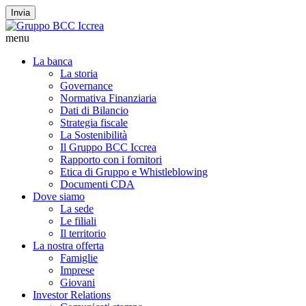
Invia
menu
La banca
La storia
Governance
Normativa Finanziaria
Dati di Bilancio
Strategia fiscale
La Sostenibilità
Il Gruppo BCC Iccrea
Rapporto con i fornitori
Etica di Gruppo e Whistleblowing
Documenti CDA
Dove siamo
La sede
Le filiali
Il territorio
La nostra offerta
Famiglie
Imprese
Giovani
Investor Relations