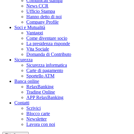
Comunicati stampa
News CCR
Ufficio Stampa
Hanno detto di noi
Company Profile
Soci e Mutualità
Vantaggi
Come diventare socio
La presidenza risponde
Vita Sociale
Domanda di Contributo
Sicurezza
Sicurezza informatica
Carte di pagamento
Sportello ATM
Banca online
RelaxBanking
Trading Online
APP RelaxBanking
Contatti
Scrivici
Blocco carte
Newsletter
Lavora con noi