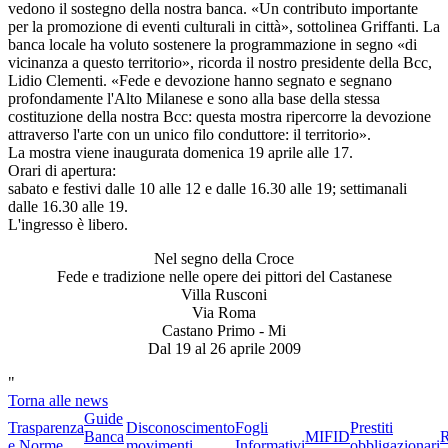
vedono il sostegno della nostra banca. «Un contributo importante
per la promozione di eventi culturali in città», sottolinea Griffanti. La
banca locale ha voluto sostenere la programmazione in segno «di
vicinanza a questo territorio», ricorda il nostro presidente della Bcc,
Lidio Clementi. «Fede e devozione hanno segnato e segnano
profondamente l'Alto Milanese e sono alla base della stessa
costituzione della nostra Bcc: questa mostra ripercorre la devozione
attraverso l'arte con un unico filo conduttore: il territorio».
La mostra viene inaugurata domenica 19 aprile alle 17.
Orari di apertura:
sabato e festivi dalle 10 alle 12 e dalle 16.30 alle 19; settimanali
dalle 16.30 alle 19.
L'ingresso è libero.
Nel segno della Croce
Fede e tradizione nelle opere dei pittori del Castanese
Villa Rusconi
Via Roma
Castano Primo - Mi
Dal 19 al 26 aprile 2009
"
Torna alle news
Guide
Trasparenza
Disconoscimento
Fogli
Prestiti
Banca
MIFID
R
e Norme
movimenti
Informativi
obbligazionari