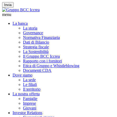
Invia
menu
La banca
La storia
Governance
Normativa Finanziaria
Dati di Bilancio
Strategia fiscale
La Sostenibilità
Il Gruppo BCC Iccrea
Rapporto con i fornitori
Etica di Gruppo e Whistleblowing
Documenti CDA
Dove siamo
La sede
Le filiali
Il territorio
La nostra offerta
Famiglie
Imprese
Giovani
Investor Relations