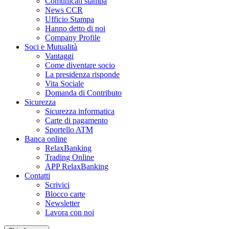
Comunicati stampa
News CCR
Ufficio Stampa
Hanno detto di noi
Company Profile
Soci e Mutualità
Vantaggi
Come diventare socio
La presidenza risponde
Vita Sociale
Domanda di Contributo
Sicurezza
Sicurezza informatica
Carte di pagamento
Sportello ATM
Banca online
RelaxBanking
Trading Online
APP RelaxBanking
Contatti
Scrivici
Blocco carte
Newsletter
Lavora con noi