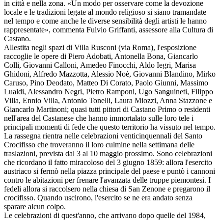
in città e nella zona. «Un modo per osservare come la devozione
locale e le tradizioni legate al mondo religioso si siano tramandate
nel tempo e come anche le diverse sensibilità degli artisti le hanno
rappresentate», commenta Fulvio Griffanti, assessore alla Cultura di
Castano.
Allestita negli spazi di Villa Rusconi (via Roma), l'esposizione
raccoglie le opere di Piero Adobati, Antonella Bona, Giancarlo
Colli, Giovanni Calloni, Amedeo Finocchi, Aldo Iegri, Marisa
Ghidoni, Alfredo Mazzotta, Alessio Noè, Giovanni Blandino, Mirko
Caruso, Pino Deodato, Matteo Di Corato, Paolo Giunni, Massimo
Lualdi, Alessandro Negri, Pietro Ramponi, Ugo Sanguineti, Filippo
Villa, Ennio Villa, Antonio Tonelli, Laura Miozzi, Anna Stazzone e
Giancarlo Martinoni; quasi tutti pittori di Castano Primo o residenti
nell'area del Castanese che hanno immortalato sulle loro tele i
principali momenti di fede che questo territorio ha vissuto nel tempo.
La rassegna rientra nelle celebrazioni venticinquennali del Santo
Crocifisso che troveranno il loro culmine nella settimana delle
traslazioni, prevista dal 3 al 10 maggio prossimo. Sono celebrazioni
che ricordano il fatto miracoloso del 3 giugno 1859: allora l'esercito
austriaco si fermò nella piazza principale del paese e puntò i cannoni
contro le abitazioni per frenare l'avanzata delle truppe piemontesi. I
fedeli allora si raccolsero nella chiesa di San Zenone e pregarono il
crocifisso. Quando uscirono, l'esercito se ne era andato senza
sparare alcun colpo.
Le celebrazioni di quest'anno, che arrivano dopo quelle del 1984,