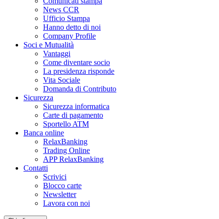
Comunicati stampa
News CCR
Ufficio Stampa
Hanno detto di noi
Company Profile
Soci e Mutualità
Vantaggi
Come diventare socio
La presidenza risponde
Vita Sociale
Domanda di Contributo
Sicurezza
Sicurezza informatica
Carte di pagamento
Sportello ATM
Banca online
RelaxBanking
Trading Online
APP RelaxBanking
Contatti
Scrivici
Blocco carte
Newsletter
Lavora con noi