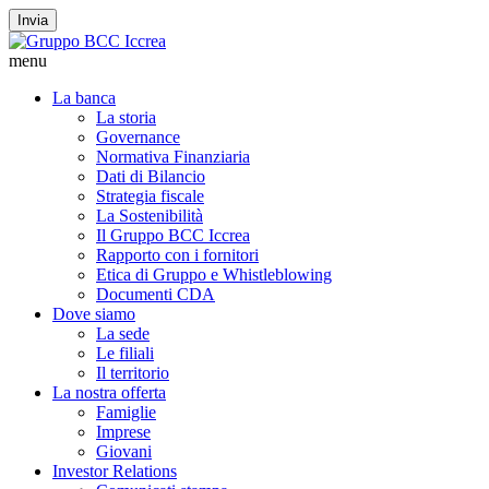
Invia
menu
La banca
La storia
Governance
Normativa Finanziaria
Dati di Bilancio
Strategia fiscale
La Sostenibilità
Il Gruppo BCC Iccrea
Rapporto con i fornitori
Etica di Gruppo e Whistleblowing
Documenti CDA
Dove siamo
La sede
Le filiali
Il territorio
La nostra offerta
Famiglie
Imprese
Giovani
Investor Relations