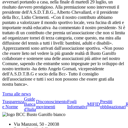
avversari portando a casa, nella finale di martedì 29 luglio, un
risultato davvero prestigioso. Alla premiazione sono intervenuti il
presidente dell'A.S.D.T.B.G., Alberto Chevallard, e il presidente
della Bcc, Lidio Clementi. «Con il nostro contributo abbiamo
puntato a valorizzare il mondo sportivo locale, vera fucina di atleti e
importante realtà educativa -ha commentato il nostro presidente- Si è
trattato di un contributo che premia un'associazione che non si limita
ad organizzare tornei di terza categoria, come questo, ma mira alla
diffusione del tennis a tutti i livelli: bambini, adulti e disabili».
Apprezzamenti sono arrivati dall'associazione sportiva. «Non posso
che essere lieto nel vedere la più grande realtà di Busto Garolfo
collaborare e sostenere una delle associazioni più attive nel nostro
Comune, sapendo che entrambe sono impegnate per lo sviluppo del
nostro territorio -ha detto Angelo Gornati, vicepresidente
dell'A.S.D.T.B.G e socio della Bcc- Tutto il consiglio
dell'associazione e tutti i soci non possono che essere grati alla
nostra banca».
Torna alle news
Guide
Trasparenza
Disconoscimento
Fogli
Prestiti
Banca
MIFID
R
e Norme
movimenti
Informativi
obbligazionari
d'Italia
Via Manzoni, 50 - 20038