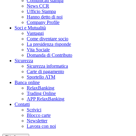
Comunicati stampa
News CCR
Ufficio Stampa
Hanno detto di noi
Company Profile
Soci e Mutualità
Vantaggi
Come diventare socio
La presidenza risponde
Vita Sociale
Domanda di Contributo
Sicurezza
Sicurezza informatica
Carte di pagamento
Sportello ATM
Banca online
RelaxBanking
Trading Online
APP RelaxBanking
Contatti
Scrivici
Blocco carte
Newsletter
Lavora con noi