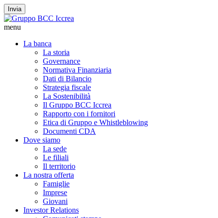
Invia
menu
La banca
La storia
Governance
Normativa Finanziaria
Dati di Bilancio
Strategia fiscale
La Sostenibilità
Il Gruppo BCC Iccrea
Rapporto con i fornitori
Etica di Gruppo e Whistleblowing
Documenti CDA
Dove siamo
La sede
Le filiali
Il territorio
La nostra offerta
Famiglie
Imprese
Giovani
Investor Relations