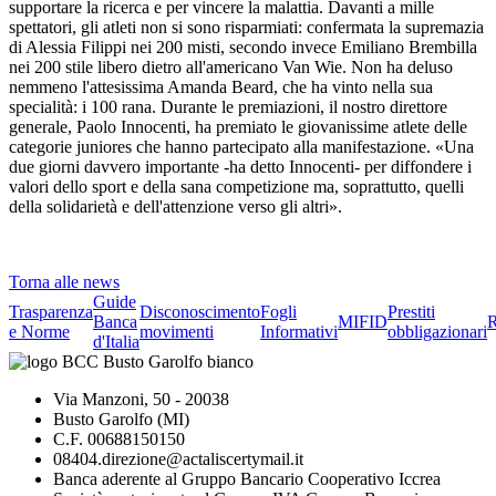
supportare la ricerca e per vincere la malattia. Davanti a mille
spettatori, gli atleti non si sono risparmiati: confermata la supremazia
di Alessia Filippi nei 200 misti, secondo invece Emiliano Brembilla
nei 200 stile libero dietro all'americano Van Wie. Non ha deluso
nemmeno l'attesissima Amanda Beard, che ha vinto nella sua
specialità: i 100 rana. Durante le premiazioni, il nostro direttore
generale, Paolo Innocenti, ha premiato le giovanissime atlete delle
categorie juniores che hanno partecipato alla manifestazione. «Una
due giorni davvero importante -ha detto Innocenti- per diffondere i
valori dello sport e della sana competizione ma, soprattutto, quelli
della solidarietà e dell'attenzione verso gli altri».
Torna alle news
Guide
Trasparenza
Disconoscimento
Fogli
Prestiti
Banca
MIFID
R
e Norme
movimenti
Informativi
obbligazionari
d'Italia
Via Manzoni, 50 - 20038
Busto Garolfo (MI)
C.F. 00688150150
08404.direzione@actaliscertymail.it
Banca aderente al Gruppo Bancario Cooperativo Iccrea