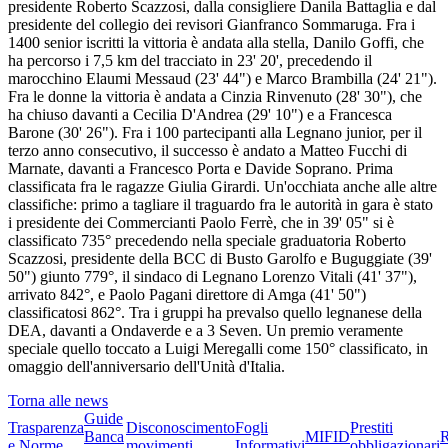
presidente Roberto Scazzosi, dalla consigliere Danila Battaglia e dal
presidente del collegio dei revisori Gianfranco Sommaruga. Fra i
1400 senior iscritti la vittoria è andata alla stella, Danilo Goffi, che
ha percorso i 7,5 km del tracciato in 23' 20', precedendo il
marocchino Elaumi Messaud (23' 44") e Marco Brambilla (24' 21").
Fra le donne la vittoria è andata a Cinzia Rinvenuto (28' 30"), che
ha chiuso davanti a Cecilia D'Andrea (29' 10") e a Francesca
Barone (30' 26"). Fra i 100 partecipanti alla Legnano junior, per il
terzo anno consecutivo, il successo è andato a Matteo Fucchi di
Marnate, davanti a Francesco Porta e Davide Soprano. Prima
classificata fra le ragazze Giulia Girardi. Un'occhiata anche alle altre
classifiche: primo a tagliare il traguardo fra le autorità in gara è stato
i presidente dei Commercianti Paolo Ferrè, che in 39' 05" si è
classificato 735° precedendo nella speciale graduatoria Roberto
Scazzosi, presidente della BCC di Busto Garolfo e Buguggiate (39'
50") giunto 779°, il sindaco di Legnano Lorenzo Vitali (41' 37"),
arrivato 842°, e Paolo Pagani direttore di Amga (41' 50")
classificatosi 862°. Tra i gruppi ha prevalso quello legnanese della
DEA, davanti a Ondaverde e a 3 Seven. Un premio veramente
speciale quello toccato a Luigi Meregalli come 150° classificato, in
omaggio dell'anniversario dell'Unità d'Italia.
Torna alle news
Guide
Trasparenza
Disconoscimento
Fogli
Prestiti
Banca
MIFID
R
e Norme
movimenti
Informativi
obbligazionari