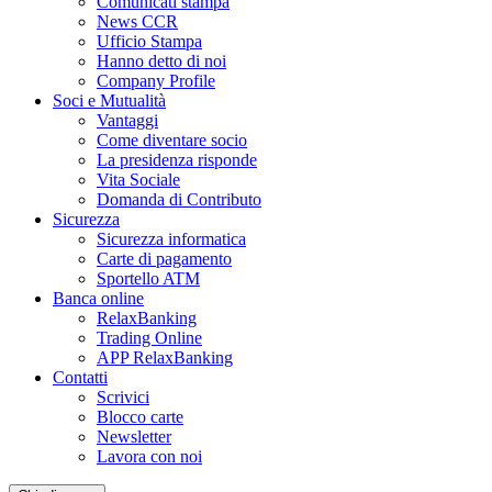
Comunicati stampa
News CCR
Ufficio Stampa
Hanno detto di noi
Company Profile
Soci e Mutualità
Vantaggi
Come diventare socio
La presidenza risponde
Vita Sociale
Domanda di Contributo
Sicurezza
Sicurezza informatica
Carte di pagamento
Sportello ATM
Banca online
RelaxBanking
Trading Online
APP RelaxBanking
Contatti
Scrivici
Blocco carte
Newsletter
Lavora con noi