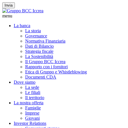
Invia
menu
La banca
La storia
Governance
Normativa Finanziaria
Dati di Bilancio
Strategia fiscale
La Sostenibilità
Il Gruppo BCC Iccrea
Rapporto con i fornitori
Etica di Gruppo e Whistleblowing
Documenti CDA
Dove siamo
La sede
Le filiali
Il territorio
La nostra offerta
Famiglie
Imprese
Giovani
Investor Relations