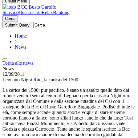
Chiudi menu
Scrivici
Blocco carte
RelaxBanking
Cerca
Home
>
News
Torna alle news
News
12/09/2011
Legnano Night Run, la carica dei 1500
La carica dei 1500: pur pacifico, è stato un assalto quello dato dai
runner venerdì sera al centro di Legnano per la classica Night run,
organizzata dal Comune e dalla sezione cittadina del Cai con il
sostegno della Bcc di Busto Garolfo e Buguggiate. Podisti di tutte le
età, come sempre accade quando sport e voglia di stare insieme
corrono fianco a fianco, sono sfilati lungo l'anello che da largo Tosi
abbracciava Piazza Monumento, via Alberto da Giussano, viale
Gorizia e piazza Carroccio. Tante anche le squadra iscritte; la Bcc
schierava una formazione di una decina di corridori guidati dal