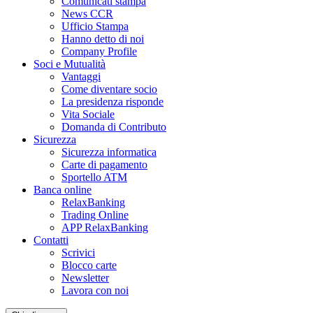
Comunicati stampa
News CCR
Ufficio Stampa
Hanno detto di noi
Company Profile
Soci e Mutualità
Vantaggi
Come diventare socio
La presidenza risponde
Vita Sociale
Domanda di Contributo
Sicurezza
Sicurezza informatica
Carte di pagamento
Sportello ATM
Banca online
RelaxBanking
Trading Online
APP RelaxBanking
Contatti
Scrivici
Blocco carte
Newsletter
Lavora con noi