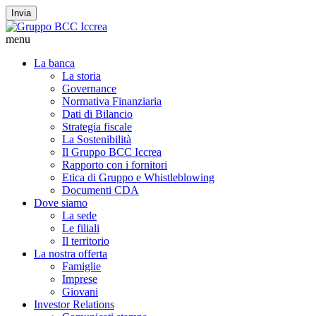
Invia
menu
La banca
La storia
Governance
Normativa Finanziaria
Dati di Bilancio
Strategia fiscale
La Sostenibilità
Il Gruppo BCC Iccrea
Rapporto con i fornitori
Etica di Gruppo e Whistleblowing
Documenti CDA
Dove siamo
La sede
Le filiali
Il territorio
La nostra offerta
Famiglie
Imprese
Giovani
Investor Relations