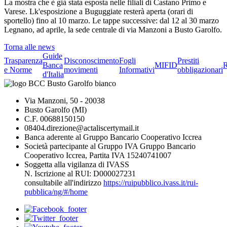
La mostra che è già stata esposta nelle filiali di Castano Primo e
Varese. Lk'esposizione a Buguggiate resterà aperta (orari di
sportello) fino al 10 marzo. Le tappe successive: dal 12 al 30 marzo
Legnano, ad aprile, la sede centrale di via Manzoni a Busto Garolfo.
Torna alle news
Guide
Trasparenza
Disconoscimento
Fogli
Prestiti
Banca
MIFID
R
e Norme
movimenti
Informativi
obbligazionari
d'Italia
Via Manzoni, 50 - 20038
Busto Garolfo (MI)
C.F. 00688150150
08404.direzione@actaliscertymail.it
Banca aderente al Gruppo Bancario Cooperativo Iccrea
Società partecipante al Gruppo IVA Gruppo Bancario
Cooperativo Iccrea, Partita IVA 15240741007
Soggetta alla vigilanza di IVASS
N. Iscrizione al RUI: D000027231
consultabile all'indirizzo
https://ruipubblico.ivass.it/rui-
pubblica/ng/#/home