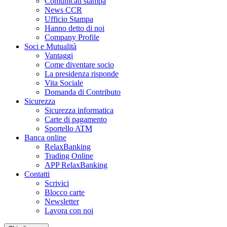
Comunicati stampa
News CCR
Ufficio Stampa
Hanno detto di noi
Company Profile
Soci e Mutualità
Vantaggi
Come diventare socio
La presidenza risponde
Vita Sociale
Domanda di Contributo
Sicurezza
Sicurezza informatica
Carte di pagamento
Sportello ATM
Banca online
RelaxBanking
Trading Online
APP RelaxBanking
Contatti
Scrivici
Blocco carte
Newsletter
Lavora con noi