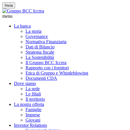
Invia
menu
La banca
La storia
Governance
Normativa Finanziaria
Dati di Bilancio
Strategia fiscale
La Sostenibilità
Il Gruppo BCC Iccrea
Rapporto con i fornitori
Etica di Gruppo e Whistleblowing
Documenti CDA
Dove siamo
La sede
Le filiali
Il territorio
La nostra offerta
Famiglie
Imprese
Giovani
Investor Relations