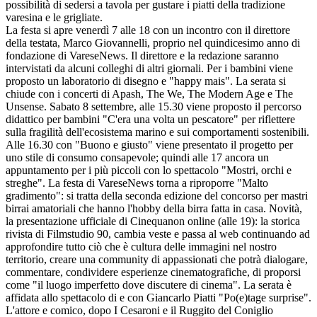
possibilità di sedersi a tavola per gustare i piatti della tradizione
varesina e le grigliate.
La festa si apre venerdì 7 alle 18 con un incontro con il direttore
della testata, Marco Giovannelli, proprio nel quindicesimo anno di
fondazione di VareseNews. Il direttore e la redazione saranno
intervistati da alcuni colleghi di altri giornali. Per i bambini viene
proposto un laboratorio di disegno e "happy mais". La serata si
chiude con i concerti di Apash, The We, The Modern Age e The
Unsense. Sabato 8 settembre, alle 15.30 viene proposto il percorso
didattico per bambini "C'era una volta un pescatore" per riflettere
sulla fragilità dell'ecosistema marino e sui comportamenti sostenibili.
Alle 16.30 con "Buono e giusto" viene presentato il progetto per
uno stile di consumo consapevole; quindi alle 17 ancora un
appuntamento per i più piccoli con lo spettacolo "Mostri, orchi e
streghe". La festa di VareseNews torna a riproporre "Malto
gradimento": si tratta della seconda edizione del concorso per mastri
birrai amatoriali che hanno l'hobby della birra fatta in casa. Novità,
la presentazione ufficiale di Cinequanon online (alle 19): la storica
rivista di Filmstudio 90, cambia veste e passa al web continuando ad
approfondire tutto ciò che è cultura delle immagini nel nostro
territorio, creare una community di appassionati che potrà dialogare,
commentare, condividere esperienze cinematografiche, di proporsi
come "il luogo imperfetto dove discutere di cinema". La serata è
affidata allo spettacolo di e con Giancarlo Piatti "Po(e)tage surprise".
L'attore e comico, dopo I Cesaroni e il Ruggito del Coniglio