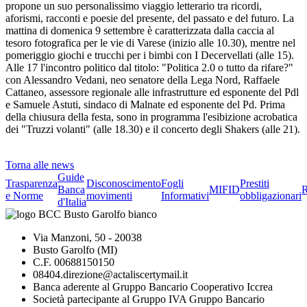
propone un suo personalissimo viaggio letterario tra ricordi,
aforismi, racconti e poesie del presente, del passato e del futuro. La
mattina di domenica 9 settembre è caratterizzata dalla caccia al
tesoro fotografica per le vie di Varese (inizio alle 10.30), mentre nel
pomeriggio giochi e trucchi per i bimbi con I Decervellati (alle 15).
Alle 17 l'incontro politico dal titolo: "Politica 2.0 o tutto da rifare?"
con Alessandro Vedani, neo senatore della Lega Nord, Raffaele
Cattaneo, assessore regionale alle infrastrutture ed esponente del Pdl
e Samuele Astuti, sindaco di Malnate ed esponente del Pd. Prima
della chiusura della festa, sono in programma l'esibizione acrobatica
dei "Truzzi volanti" (alle 18.30) e il concerto degli Shakers (alle 21).
Torna alle news
Guide
Trasparenza
Disconoscimento
Fogli
Prestiti
Banca
MIFID
R
e Norme
movimenti
Informativi
obbligazionari
d'Italia
Via Manzoni, 50 - 20038
Busto Garolfo (MI)
C.F. 00688150150
08404.direzione@actaliscertymail.it
Banca aderente al Gruppo Bancario Cooperativo Iccrea
Società partecipante al Gruppo IVA Gruppo Bancario