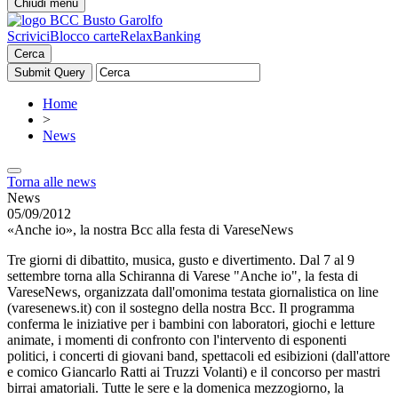
Chiudi menu
Scrivici
Blocco carte
RelaxBanking
Cerca
Home
>
News
Torna alle news
News
05/09/2012
«Anche io», la nostra Bcc alla festa di VareseNews
Tre giorni di dibattito, musica, gusto e divertimento. Dal 7 al 9
settembre torna alla Schiranna di Varese "Anche io", la festa di
VareseNews, organizzata dall'omonima testata giornalistica on line
(varesenews.it) con il sostegno della nostra Bcc. Il programma
conferma le iniziative per i bambini con laboratori, giochi e letture
animate, i momenti di confronto con l'intervento di esponenti
politici, i concerti di giovani band, spettacoli ed esibizioni (dall'attore
e comico Giancarlo Ratti ai Truzzi Volanti) e il concorso per mastri
birrai amatoriali. Tutte le sere e la domenica mezzogiorno, la