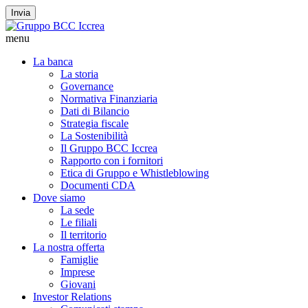
Invia
menu
La banca
La storia
Governance
Normativa Finanziaria
Dati di Bilancio
Strategia fiscale
La Sostenibilità
Il Gruppo BCC Iccrea
Rapporto con i fornitori
Etica di Gruppo e Whistleblowing
Documenti CDA
Dove siamo
La sede
Le filiali
Il territorio
La nostra offerta
Famiglie
Imprese
Giovani
Investor Relations