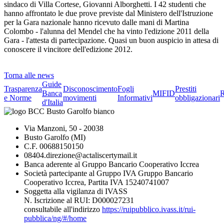
sindaco di Villa Cortese, Giovanni Alborghetti. I 42 studenti che
hanno affrontato le due prove previste dal Ministero dell'Istruzione
per la Gara nazionale hanno ricevuto dalle mani di Martina
Colombo - l'alunna del Mendel che ha vinto l'edizione 2011 della
Gara - l'attesta di partecipazione. Quasi un buon auspicio in attesa di
conoscere il vincitore dell'edizione 2012.
Torna alle news
Guide
Trasparenza
Disconoscimento
Fogli
Prestiti
Banca
MIFID
R
e Norme
movimenti
Informativi
obbligazionari
d'Italia
Via Manzoni, 50 - 20038
Busto Garolfo (MI)
C.F. 00688150150
08404.direzione@actaliscertymail.it
Banca aderente al Gruppo Bancario Cooperativo Iccrea
Società partecipante al Gruppo IVA Gruppo Bancario
Cooperativo Iccrea, Partita IVA 15240741007
Soggetta alla vigilanza di IVASS
N. Iscrizione al RUI: D000027231
consultabile all'indirizzo
https://ruipubblico.ivass.it/rui-
pubblica/ng/#/home