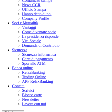
Comunicati stampa
News CCR
Ufficio Stampa
Hanno detto di noi
Company Profile
Soci e Mutualità
Vantaggi
Come diventare socio
La presidenza risponde
Vita Sociale
Domanda di Contributo
Sicurezza
Sicurezza informatica
Carte di pagamento
Sportello ATM
Banca online
RelaxBanking
Trading Online
APP RelaxBanking
Contatti
Scrivici
Blocco carte
Newsletter
Lavora con noi