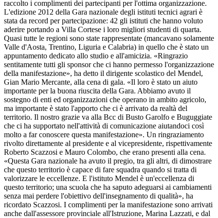
raccolto i complimenti dei partecipanti per l'ottima organizzazione.
L'edizione 2012 della Gara nazionale degli istituti tecnici agrari è
stata da record per partecipazione: 42 gli istituti che hanno voluto
aderire portando a Villa Cortese i loro migliori studenti di quarta.
Quasi tutte le regioni sono state rappresentate (mancavano solamente
Valle d'Aosta, Trentino, Liguria e Calabria) in quello che è stato un
appuntamento dedicato allo studio e all'amicizia. «Ringrazio
sentitamente tutti gli sponsor che ci hanno permesso l'organizzazione
della manifestazione», ha detto il dirigente scolastico del Mendel,
Gian Mario Mercante, alla cena di gala. «Il loro è stato un aiuto
importante per la buona riuscita della Gara. Abbiamo avuto il
sostegno di enti ed organizzazioni che operano in ambito agricolo,
ma importante è stato l'apporto che ci è arrivato da realtà del
territorio. Il nostro grazie va alla Bcc di Busto Garolfo e Buguggiate
che ci ha supportato nell'attività di comunicazione aiutandoci così
molto a far conoscere questa manifestazione». Un ringraziamento
rivolto direttamente al presidente e al vicepresidente, rispettivamente
Roberto Scazzosi e Mauro Colombo, che erano presenti alla cena.
«Questa Gara nazionale ha avuto il pregio, tra gli altri, di dimostrare
che questo territorio è capace di fare squadra quando si tratta di
valorizzare le eccellenze. E l'istituto Mendel è un'eccellenza di
questo territorio; una scuola che ha saputo adeguarsi ai cambiamenti
senza mai perdere l'obiettivo dell'insegnamento di qualità», ha
ricordato Scazzosi. I complimenti per la manifestazione sono arrivati
anche dall'assessore provinciale all'Istruzione, Marina Lazzati, e dal