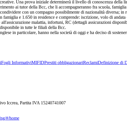
 ricreative. Una prova iniziale determinerà il livello di conoscenza della
ferimento ai tutor della Bcc, che li accompagneranno fra scuola, famiglia e
da condividere con un compagno possibilmente di nazionalità diversa; in 
 famiglia e 1.650 in residence e comprende: iscrizione, volo di andata e
all'assicurazione malattia, infortuni, RC (dettagli assicurazioni disponib
isponibile in tutte le filiali della Bcc.
inglese in particolare, hanno nella società di oggi e ha deciso di sostene
i
Fogli Informativi
MIFID
Prestiti obbligazionari
Reclami
Definizione di D
ivo Iccrea, Partita IVA 15240741007
ca/ng/#/home