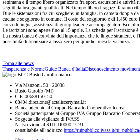
settimana e il tempo libero organizzato fra sport, escursioni e attività
seguiti da insegnanti qualificati. Nel tempo libero i ragazzi faranno ri
Due le sistemazioni fra cui scegliere: in famiglia, in camera doppia 
cucina e soggiorno in comune. Il costo del soggiorno è di 1.450 euro in
corso di lingua, assistenza di group leader e accompagnatore Bcc oltre 
Le iscrizioni sono aperte fino al 15 aprile. La scheda per l'iscrizione è d
La nostra banca è convinta dell'importanza che le lingue straniere, e l'
possibilità di finanziare a tasso zero per quindici mesi la vacanza.
"
Torna alle news
Trasparenza e Norme
Guide Banca d'Italia
Disconoscimento moviment
Via Manzoni, 50 - 20038
Busto Garolfo (MI)
C.F. 00688150150
08404.direzione@actaliscertymail.it
Banca aderente al Gruppo Bancario Cooperativo Iccrea
Società partecipante al Gruppo IVA Gruppo Bancario Cooperat
Soggetta alla vigilanza di IVASS
N. Iscrizione al RUI: D000027231
consultabile all'indirizzo
https://ruipubblico.ivass.it/rui-pubbli