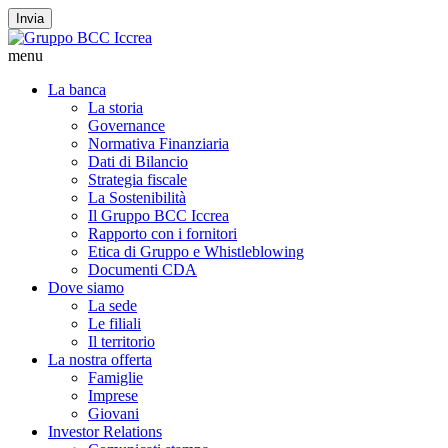
Invia
menu
La banca
La storia
Governance
Normativa Finanziaria
Dati di Bilancio
Strategia fiscale
La Sostenibilità
Il Gruppo BCC Iccrea
Rapporto con i fornitori
Etica di Gruppo e Whistleblowing
Documenti CDA
Dove siamo
La sede
Le filiali
Il territorio
La nostra offerta
Famiglie
Imprese
Giovani
Investor Relations