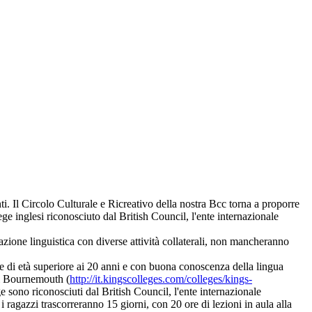
i. Il Circolo Culturale e Ricreativo della nostra Bcc torna a proporre
e inglesi riconosciuto dal British Council, l'ente internazionale
ione linguistica con diverse attività collaterali, non mancheranno
ne di età superiore ai 20 anni e con buona conoscenza della lingua
 di Bournemouth (
http://it.kingscolleges.com/colleges/kings-
 sono riconosciuti dal British Council, l'ente internazionale
 ragazzi trascorreranno 15 giorni, con 20 ore di lezioni in aula alla