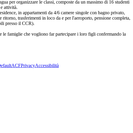
 lingua per organizzare le classi, composte da un massimo di 16 studenti
 attività.
residence, in appartamenti da 4/6 camere singole con bagno privato,
 ritorno, trasferimenti in loco da e per l'aeroporto, pensione completa,
ili presso il CCR).
re le famiglie che vogliono far partecipare i loro figli confermando la
efault
ACF
Privacy
Accessibilità