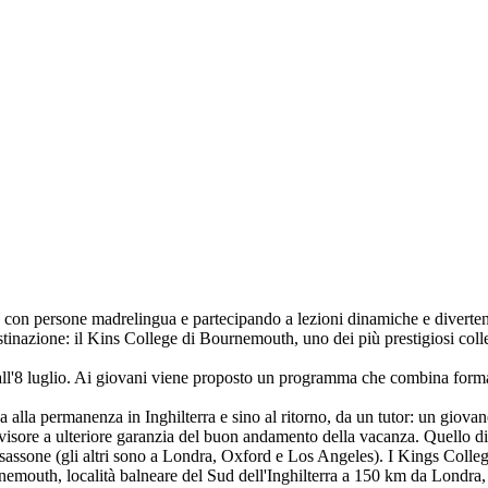
o con persone madrelingua e partecipando a lezioni dinamiche e divertent
tinazione: il Kins College di Bournemouth, uno dei più prestigiosi colleg
 all'8 luglio. Ai giovani viene proposto un programma che combina formaz
 alla permanenza in Inghilterra e sino al ritorno, da un tutor: un giova
upervisore a ulteriore garanzia del buon andamento della vacanza. Quello
assone (gli altri sono a Londra, Oxford e Los Angeles). I Kings College
nemouth, località balneare del Sud dell'Inghilterra a 150 km da Londra, i