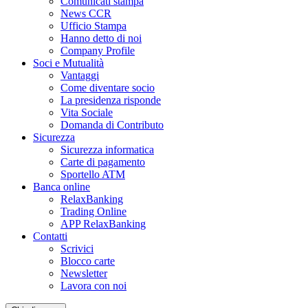
Comunicati stampa
News CCR
Ufficio Stampa
Hanno detto di noi
Company Profile
Soci e Mutualità
Vantaggi
Come diventare socio
La presidenza risponde
Vita Sociale
Domanda di Contributo
Sicurezza
Sicurezza informatica
Carte di pagamento
Sportello ATM
Banca online
RelaxBanking
Trading Online
APP RelaxBanking
Contatti
Scrivici
Blocco carte
Newsletter
Lavora con noi