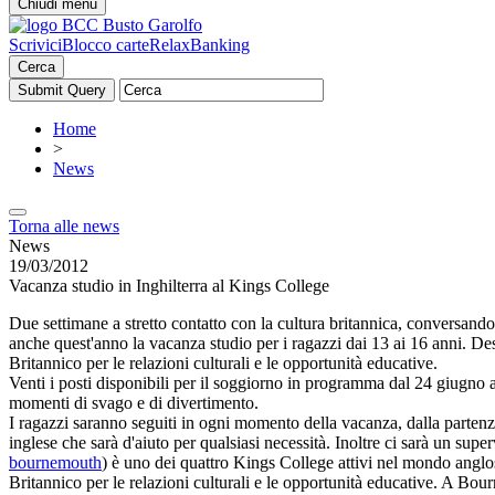
Chiudi menu
Scrivici
Blocco carte
RelaxBanking
Cerca
Home
>
News
Torna alle news
News
19/03/2012
Vacanza studio in Inghilterra al Kings College
Due settimane a stretto contatto con la cultura britannica, conversand
anche quest'anno la vacanza studio per i ragazzi dai 13 ai 16 anni. Des
Britannico per le relazioni culturali e le opportunità educative.
Venti i posti disponibili per il soggiorno in programma dal 24 giugno
momenti di svago e di divertimento.
I ragazzi saranno seguiti in ogni momento della vacanza, dalla partenza
inglese che sarà d'aiuto per qualsiasi necessità. Inoltre ci sarà un s
bournemouth
) è uno dei quattro Kings College attivi nel mondo anglos
Britannico per le relazioni culturali e le opportunità educative. A Bour