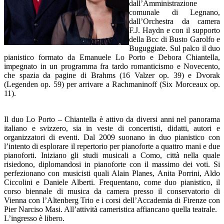
dall’Amministrazione
comunale di Legnano,
dall’Orchestra da camera
F.J. Haydn e con il supporto
della Bcc di Busto Garolfo e
Buguggiate. Sul palco il duo
pianistico formato da Emanuele Lo Porto e Debora Chiantella,
impegnato in un programma fra tardo romanticismo e Novecento,
che spazia da pagine di Brahms (16 Valzer op. 39) e Dvorak
(Legenden op. 59) per arrivare a Rachmaninoff (Six Morceaux op.
11).
Il duo Lo Porto – Chiantella è attivo da diversi anni nel panorama
italiano e svizzero, sia in veste di concertisti, didatti, autori e
organizzatori di eventi. Dal 2009 suonano in duo pianistico con
l’intento di esplorare il repertorio per pianoforte a quattro mani e due
pianoforti. Iniziano gli studi musicali a Como, città nella quale
risiedono, diplomandosi in pianoforte con il massimo dei voti. Si
perfezionano con musicisti quali Alain Planes, Anita Porrini, Aldo
Ciccolini e Daniele Alberti. Frequentano, come duo pianistico, il
corso biennale di musica da camera presso il conservatorio di
Vienna con l’Altenberg Trio e i corsi dell’Accademia di Firenze con
Pier Narciso Masi. All’attività cameristica affiancano quella teatrale.
L’ingresso è libero.