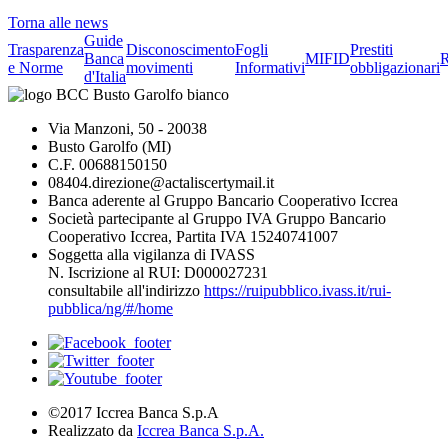
Torna alle news
Guide
Trasparenza
Disconoscimento
Fogli
Prestiti
Banca
MIFID
R
e Norme
movimenti
Informativi
obbligazionari
d'Italia
Via Manzoni, 50 - 20038
Busto Garolfo (MI)
C.F. 00688150150
08404.direzione@actaliscertymail.it
Banca aderente al Gruppo Bancario Cooperativo Iccrea
Società partecipante al Gruppo IVA Gruppo Bancario
Cooperativo Iccrea, Partita IVA 15240741007
Soggetta alla vigilanza di IVASS
N. Iscrizione al RUI: D000027231
consultabile all'indirizzo
https://ruipubblico.ivass.it/rui-
pubblica/ng/#/home
©2017 Iccrea Banca S.p.A
Realizzato da
Iccrea Banca S.p.A.