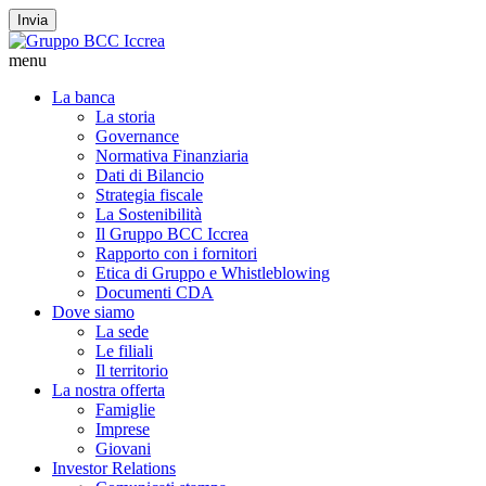
Invia
menu
La banca
La storia
Governance
Normativa Finanziaria
Dati di Bilancio
Strategia fiscale
La Sostenibilità
Il Gruppo BCC Iccrea
Rapporto con i fornitori
Etica di Gruppo e Whistleblowing
Documenti CDA
Dove siamo
La sede
Le filiali
Il territorio
La nostra offerta
Famiglie
Imprese
Giovani
Investor Relations