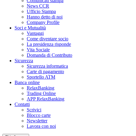
Comunicati stampa
News CCR
Ufficio Stampa
Hanno detto di noi
Company Profile
Soci e Mutualità
Vantaggi
Come diventare socio
La presidenza risponde
Vita Sociale
Domanda di Contributo
Sicurezza
Sicurezza informatica
Carte di pagamento
Sportello ATM
Banca online
RelaxBanking
Trading Online
APP RelaxBanking
Contatti
Scrivici
Blocco carte
Newsletter
Lavora con noi