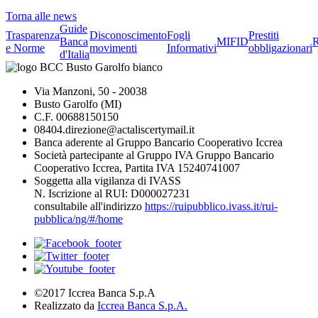
Torna alle news
Guide
Trasparenza
Disconoscimento
Fogli
Prestiti
Banca
MIFID
R
e Norme
movimenti
Informativi
obbligazionari
d'Italia
Via Manzoni, 50 - 20038
Busto Garolfo (MI)
C.F. 00688150150
08404.direzione@actaliscertymail.it
Banca aderente al Gruppo Bancario Cooperativo Iccrea
Società partecipante al Gruppo IVA Gruppo Bancario
Cooperativo Iccrea, Partita IVA 15240741007
Soggetta alla vigilanza di IVASS
N. Iscrizione al RUI: D000027231
consultabile all'indirizzo
https://ruipubblico.ivass.it/rui-
pubblica/ng/#/home
©2017 Iccrea Banca S.p.A
Realizzato da
Iccrea Banca S.p.A.