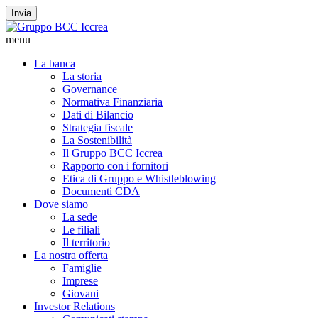
Invia
menu
La banca
La storia
Governance
Normativa Finanziaria
Dati di Bilancio
Strategia fiscale
La Sostenibilità
Il Gruppo BCC Iccrea
Rapporto con i fornitori
Etica di Gruppo e Whistleblowing
Documenti CDA
Dove siamo
La sede
Le filiali
Il territorio
La nostra offerta
Famiglie
Imprese
Giovani
Investor Relations