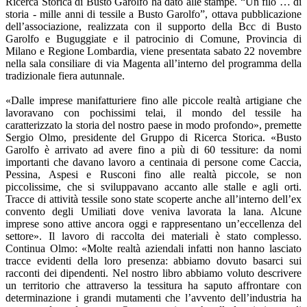
Ricerca Storica di Busto Garolfo ha dato alle stampe. “Un filo … di
storia - mille anni di tessile a Busto Garolfo”, ottava pubblicazione
dell’associazione, realizzata con il supporto della Bcc di Busto
Garolfo e Buguggiate e il patrocinio di Comune, Provincia di
Milano e Regione Lombardia, viene presentata sabato 22 novembre
nella sala consiliare di via Magenta all’interno del programma della
tradizionale fiera autunnale.
«Dalle imprese manifatturiere fino alle piccole realtà artigiane che
lavoravano con pochissimi telai, il mondo del tessile ha
caratterizzato la storia del nostro paese in modo profondo», premette
Sergio Olmo, presidente del Gruppo di Ricerca Storica. «Busto
Garolfo è arrivato ad avere fino a più di 60 tessiture: da nomi
importanti che davano lavoro a centinaia di persone come Caccia,
Pessina, Aspesi e Rusconi fino alle realtà piccole, se non
piccolissime, che si sviluppavano accanto alle stalle e agli orti.
Tracce di attività tessile sono state scoperte anche all’interno dell’ex
convento degli Umiliati dove veniva lavorata la lana. Alcune
imprese sono attive ancora oggi e rappresentano un’eccellenza del
settore». Il lavoro di raccolta dei materiali è stato complesso.
Continua Olmo: «Molte realtà aziendali infatti non hanno lasciato
tracce evidenti della loro presenza: abbiamo dovuto basarci sui
racconti dei dipendenti. Nel nostro libro abbiamo voluto descrivere
un territorio che attraverso la tessitura ha saputo affrontare con
determinazione i grandi mutamenti che l’avvento dell’industria ha