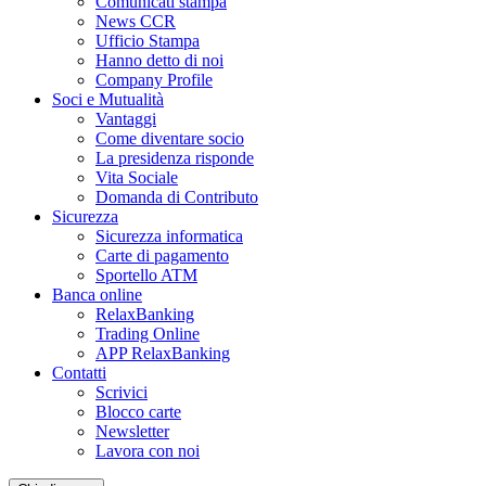
Comunicati stampa
News CCR
Ufficio Stampa
Hanno detto di noi
Company Profile
Soci e Mutualità
Vantaggi
Come diventare socio
La presidenza risponde
Vita Sociale
Domanda di Contributo
Sicurezza
Sicurezza informatica
Carte di pagamento
Sportello ATM
Banca online
RelaxBanking
Trading Online
APP RelaxBanking
Contatti
Scrivici
Blocco carte
Newsletter
Lavora con noi