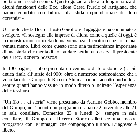
portato nel secolo scorso. Questo grazie anche alla lungimiranza di
alcuni funzionari della Bcc, allora Cassa Rurale ed Artigiana, che
hanno guardato con fiducia alla sfida imprenditoriale dei loro
correntisti».
Un ruolo che la Bcc di Busto Garolfo e Buguggiate ha continuato a
svolgere. «Il sostegno alle imprese di allora, come a quelle di oggi, è
la dimostrazione concreta di una vicinanza al territorio che non è mai
venuta meno. Libri come questo sono una testimonianza importante
di una storia che merita di non andare perduta», osserva il presidente
della Bcc, Roberto Scazzosi.
In 100 pagine, il libro presenta un centinaio di foto storiche (la più
antica risale all’inizio del 900) oltre a numerose testimonianze che i
volontari del Gruppo di Ricerca Storica hanno raccolto andando a
sentire quanti hanno vissuto in modo diretto o indiretto l’esperienza
delle tessitura.
“Un filo … di storia” viene presentato da Adriana Gobbo, membro
del Gruppo, nell’incontro in programma sabato 22 novembre alle 21
in sala consiliare. Domenica 23 e lunedì 24, sempre in sala
consiliare, il Gruppo di Ricerca Storica allestisce una mostra
fotografica con le immagini che compongono il libro. L’ingresso è
libero.